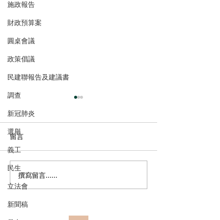
施政報告
財政預算案
圓桌會議
政策倡議
民建聯報告及建議書
調查
新冠肺炎
選舉
留言
義工
民生
撰寫留言......
港區全國人大代表團考察
立法會議員林琳
立法會
安徽涇縣，調研紅色文化
共同敦促加強生
保護與非遺活態傳承
管 加強輔助生育
新聞稿