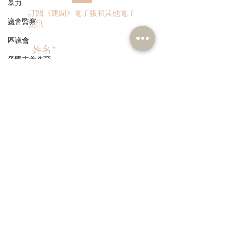
暴力
訂閱《建聞》電子版和其他電子
議會監察
資訊
區議會
愛國主義教育
人才高地
>
聲明
請願
漁農業
本人同意我的個人資料被用
作民建聯通知我有關資訊。
銀髮經濟
房屋
交通
福利