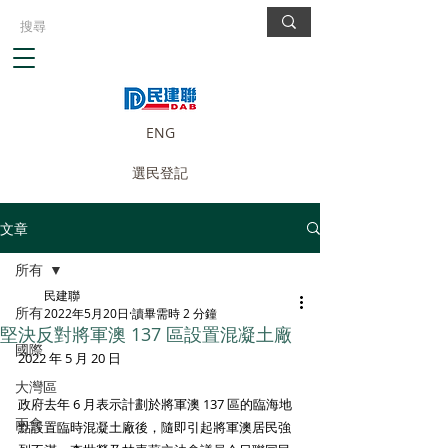
ENG
選民登記
文章
所有
民建聯
所有
2022年5月20日
讀畢需時 2 分鐘
堅決反對將軍澳 137 區設置混凝土廠
國際
2022 年 5 月 20 日
大灣區
政府去年 6 月表示計劃於將軍澳 137 區的臨海地
兩會
點設置臨時混凝土廠後，隨即引起將軍澳居民強