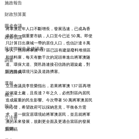
施政報告
財政預算案
圓桌會議
將軍澳近年人口不斷增長，發展迅速，已成為香
港其中一個重要市鎮，人口至今已近 50 萬。即使
政策倡議
只計算日出康城一帶的居住人口，也估計達 8 萬
民建聯報告及建議書
多人。然而將軍澳 137 區已設有建築廢料堆填區
和填料庫，每天有數千次的泥頭車進出將軍澳隧
調查
道、環保大道、寶邑路連接召信路的迴旋處，對
新冠肺炎
區內造成環境污染及道路擠塞。
選舉
立法會議員李世榮指出，若果將軍澳 137 區再增
設混凝土廠，且長達 7 年之久，必然對區內居民
義工
造成嚴重的民生影響。今次帶著 50 萬將軍澳居民
民生
的心聲，希望政府可以採納意見，平衡各方需
求，還一個宜居環境給將軍澳居民，並且就將軍
立法會
澳的未來發展，規劃更全面及更適合當區的發展
藍圖。
新聞稿