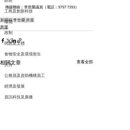
財經
傳媒聯絡：李世榮議員（電話：9797 7393）
工商及創新科技
新聞稿
李世榮
房屋
環境
房屋
政制
民政及文體
食物安全及環境衛生
相關文章
查看全部
人力
公務員及資助機構員工
經濟及發展
資訊科技及廣播