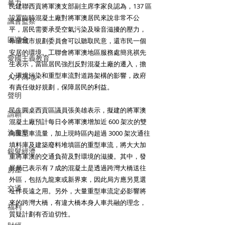
暴力
民建聯西貢將軍澳支部副主席李家良認為，137 區
設置臨時混凝土廠對將軍澳居民來說非常不公
議會監察
平，居民需要承受空氣污染及噪音滋擾的壓力，
區議會
希望城市規劃委員會可以聽取民意，還市民一個
安居的環境。工聯會將軍澳地區服務處簡兆祺先
愛國主義教育
生表示，當區居民強烈反對混凝土廠的遷入，擔
心環境污染和重型車流對道路架構的影響，政府
人才高地
有責任做好規劃，保障居民的利益。
聲明
民生圓桌西貢區議員張美雄表示，擬建的將軍澳
請願
混凝土廠預計每日令將軍澳增加近 600 架次的雙
漁農業
向重型車流量，加上現時區內超過 3000 架次通往
填料庫及建築廢料堆填區的重型車流，將大大加
銀髮經濟
重將軍澳的交通負荷及對環境的滋擾。其中，發
展局已表示有 7 成的混凝土是透過跨灣大橋送往
房屋
外區，包括九龍東或新界東，因此局方應另覓選
交通
址作長遠之用。另外，大量重型車流定必影響將
來的跨灣大橋，有違大橋本身人車共融的理念，
福利
質疑計劃有否迫切性。