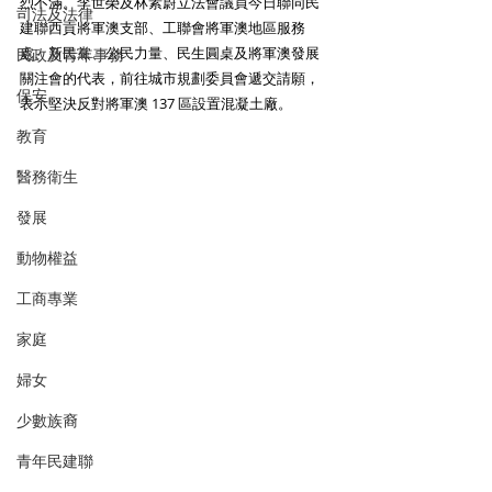
烈不滿。李世榮及林素蔚立法會議員今日聯同民
司法及法律
建聯西貢將軍澳支部、工聯會將軍澳地區服務
處、新民黨、公民力量、民生圓桌及將軍澳發展
民政及青年事務
關注會的代表，前往城市規劃委員會遞交請願，
保安
表示堅決反對將軍澳 137 區設置混凝土廠。
教育
醫務衛生
發展
動物權益
工商專業
家庭
婦女
少數族裔
青年民建聯