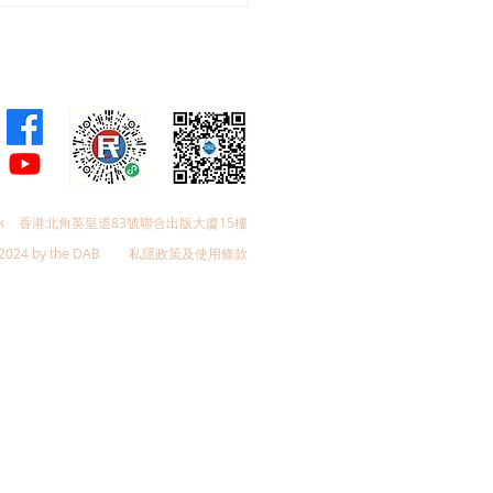
加強生殖科技監管 加強輔
育保障
k
香港北角英皇道83號聯合出版大廈15樓
2024 by the DAB
私隱政策及使用條款