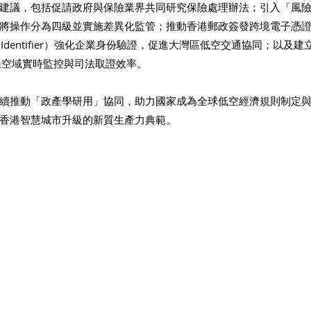
建議，包括促請政府與保險業界共同研究保險處理辦法；引入「風
將操作分為四級並實施差異化監管；推動香港郵政簽發跨境電子憑證，結合
al Entity Identifier）強化企業身份驗證，促進大灣區低空交通協同；
保空域實時監控與司法取證效率。
續推動「政產學研用」協同，助力國家成為全球低空經濟規則制定
香港智慧城市升級的新質生產力典範。