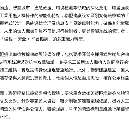
物流、智慧城市、應急救援、環境檢測等領域的深化應用，聯盟強
工業用無人機操作的智能化特點，聯盟建議設立區別於傳統模式的
握程式設計、系統邏輯管理及信息安全風險應對能力，確保其能駕馭具人
。未來的無人機操作員不僅是飛行控制者，更是智能系統的管理者
編程 + 安全 + 平台協調」的多重能力轉型。
盟提出加強數據傳輸與設備管理，包括要求運營商採用端對端加密
I) 決策系統通過對抗性攻擊驗證，並要求工業用無人機植入政府發行
體二維碼，實現設備身份遠近雙重驗證。此外，聯盟建議建立「無
端存儲與人臉識別技術應用，杜絕個人信息濫用風險，確保公眾權
面，聯盟呼籲規範鑑證報告標準，要求黑盒數據須經區塊鏈簽名驗
交叉比對。針對專家證人資質，聯盟明確須涵蓋電腦鑑證、機器人
調查的科學性與公信力。聯盟強調，科學的調查機制是維護行業信
正性。