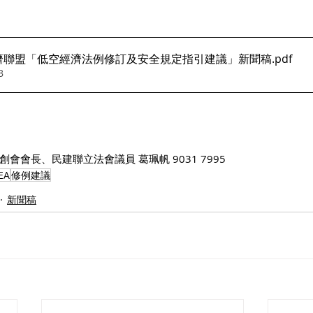
濟聯盟「低空經濟法例修訂及安全規定指引建議」新聞稿
.pdf
B
會會長、民建聯立法會議員 葛珮帆 9031 7995
EA
修例建議
新聞稿