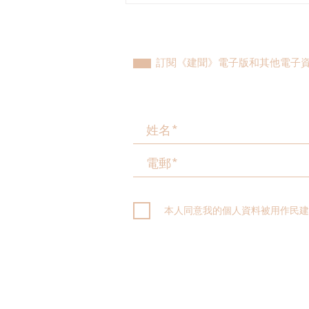
物福利綜合大樓，與政府就修
例提升動物福利、打擊走私進
行探討
訂閱《建聞》電子版和其他電子
本人同意我的個人資料被用作民建