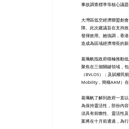
事故調查標準等核心議題
大灣區低空經濟聯盟創會
障。此次建議旨在支持政
發揮效用。她強調，香港
造成為區域經濟增長的新
葛珮帆指政府積極推動低
聚焦在三個關鍵領域，包
（BVLOS）；及賦權民航
Mobility，簡稱AA
葛珮帆了解到政府一直以
為保持靈活性，部份內容
須具有前瞻性、靈活性及
案將在十月前通過，為行