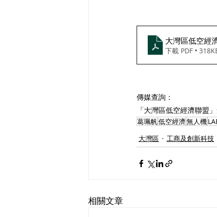
大灣區低空經
下載 PDF • 318K
傳媒查詢：
「大灣區低空經濟聯盟」創
葛珮帆
低空經濟
無人機
LA
大灣區
工商及創新科技
相關文章