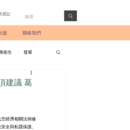
民登記
出版
聯絡我們
務衛生
發展
政預算案
圓桌會議
項建議 葛
法會
新聞稿
低空經濟相關法例修
息安全與私隱保護、