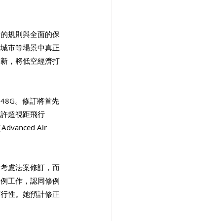
晰的規則與全面的保
慧城市等場景中真正
創新，將低空經濟打
48G。修訂將首先
允許超視距飛行
ced Air 
府考慮法案修訂，而
修例工作，認同修例
可行性。她預計修正