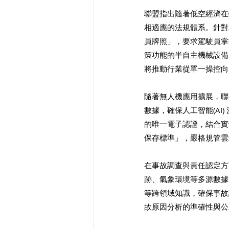
聯盟指出隨著低空經濟在
相適應的法規體系。針對
員牌照」，要求駕駛員掌
策功能的半自主機械設備
將推動行業從單一操控向「
隨著無人機應用擴展，聯
數據，確保人工智能(A
的唯一電子認證，結合實
保存標準」，嚴格規管雲
在事故調查與責任認定方
跡、氣象環境等多源數據
等跨領域知識，確保事故
故原因分析的準確性與公