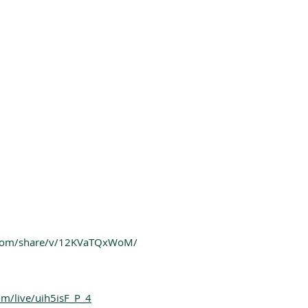
.com/share/v/12KVaTQxWoM/
m/live/uih5isF_P_4