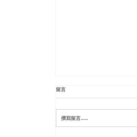
留言
撰寫留言......
民建聯參觀九龍動物管理及動