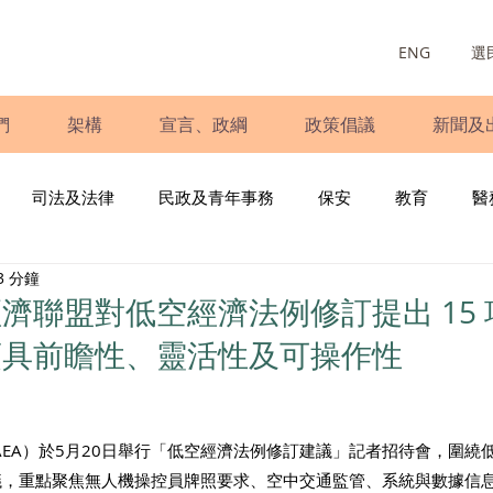
ENG
選
們
架構
宣言、政綱
政策倡議
新聞及
司法及法律
民政及青年事務
保安
教育
醫
3 分鐘
庭
婦女
少數族裔
青年民建聯
施政報告
財
濟聯盟對低空經濟法例修訂提出 15 
須具前瞻性、靈活性及可操作性
書
調查
新冠肺炎
選舉
義工
民生
立
AEA）於5月20日舉行「低空經濟法例修訂建議」記者招待會，圍繞
議，重點聚焦無人機操控員牌照要求、空中交通監管、系統與數據信