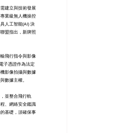
調需建立與技術發展
「專業級無人機操控
工智能(AI) 決
，聯盟指出，新牌照
傳輸飛行指令與影像
的電子憑證作為法定
人機影像拍攝與數據
益與數據主權。
證，並整合飛行軌
工程、網絡安全鑑識
譽的基礎，須確保事