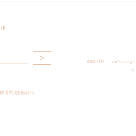
涇縣，調研紅色文化保護與非
敦促
遺活態傳承
助生
資訊
>
3582 1111
info@dab.org.h
© 
聯通知我有關資訊。