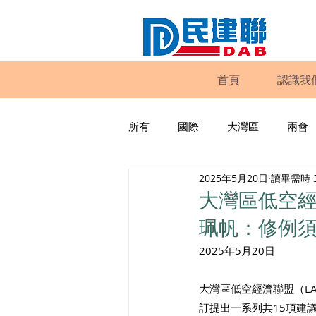
首頁
認識我
所有
國際
大灣區
兩會
2025年5月20日
讀畢需時 
動物權益
工商專業
家
大灣區低空經
珮帆：修例
政策倡議
民建聯報告及建議
2025年5月20日
大灣區低空經濟聯盟（L
暴力
議會監察
區議會
訂提出一系列共15項建