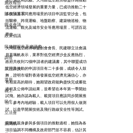
施政報告
低空經濟領域發展的重要力量，已成功推動二十
財政預算案
多個涵蓋不同應用場景的項目申請監管沙盒，包
括醫療、跨境運輸、地盤勘察、建築物巡檢、物
圓桌會議
流運輸、觀光及城市安全等應用場景，可謂百花
齊放。
政策倡議
民建聯報告及建議書
大灣區低空經濟聯盟創會會長、民建聯立法會議
員葛珮帆表示，業界對低空經濟沙盒反應熱烈，
調查
政府共收到72個申請者的建議書，其中聯盟成功
支持及推動的申請項目有二十多個，成績令人鼓
新冠肺炎
舞，證明市場對香港發展低空經濟充滿信心，亦
選舉
有相當高的期待，她期望政府能夠盡快完成審批
過程及公佈申請結果，並希望在本年第一季開始
義工
試飛。她亦認為載人、載貨項目應該同步開展推
民生
行，參考內地經驗，載人項目可以先用假人做測
試，以盡早開展技術及飛行路線安全性等測試。
立法會
葛珮帆親身參與多個項目的推動過程，她指為各
新聞稿
項目協調不同機構及政府部門並不容易，估計其