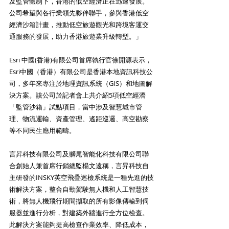
及監管體制下，香港的低空經濟正在迅速發展。
公司希望與各行業領先夥伴聯手，參與香港低空
經濟沙箱計畫，推動低空旅遊觀光和跨境客運交
通服務的發展，助力香港旅遊業升級轉型。」
Esri 中國(香港)有限公司首席執行官徐開源表示，
Esri中國（香港）有限公司是香港本地資訊科技公
司，多年來專注於地理資訊系統（GIS）和地圖解
決方案。該公司於記者會上共介紹5項低空經濟
「監管沙箱」試點項目，當中涉及智慧城市管
理、物流運輸、資產管理、遙距巡邏、高空勘察
等不同民生應用範疇。
言昇科技有限公司及獅尾智能化科技有限公司聯
合創始人兼首席行銷總監楊文遠稱，言昇科技自
主研發的INSKY英空飛疊巡檢系統是一種先進的技
術解決方案，整合自動駕駛無人機和人工智慧技
術，將無人機飛行期間擷取的所有影像傳輸到伺
服器並進行分析，對建築外牆進行全方位檢查。
此解決方案能夠提高檢查作業效率、降低成本，