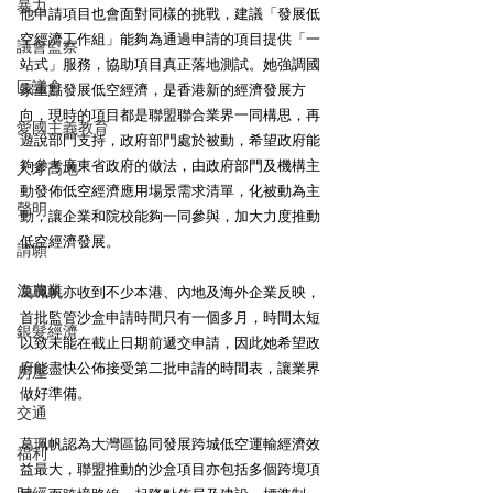
暴力
他申請項目也會面對同樣的挑戰，建議「發展低
空經濟工作組」能夠為通過申請的項目提供「一
議會監察
站式」服務，協助項目真正落地測試。她強調國
區議會
家重點發展低空經濟，是香港新的經濟發展方
向，現時的項目都是聯盟聯合業界一同構思，再
愛國主義教育
遊說部門支持，政府部門處於被動，希望政府能
夠參考廣東省政府的做法，由政府部門及機構主
人才高地
動發佈低空經濟應用場景需求清單，化被動為主
聲明
動，讓企業和院校能夠一同參與，加大力度推動
低空經濟發展。
請願
漁農業
葛珮帆亦收到不少本港、內地及海外企業反映，
首批監管沙盒申請時間只有一個多月，時間太短
銀髮經濟
以致未能在截止日期前遞交申請，因此她希望政
府能盡快公佈接受第二批申請的時間表，讓業界
房屋
做好準備。
交通
葛珮帆認為大灣區協同發展跨城低空運輸經濟效
福利
益最大，聯盟推動的沙盒項目亦包括多個跨境項