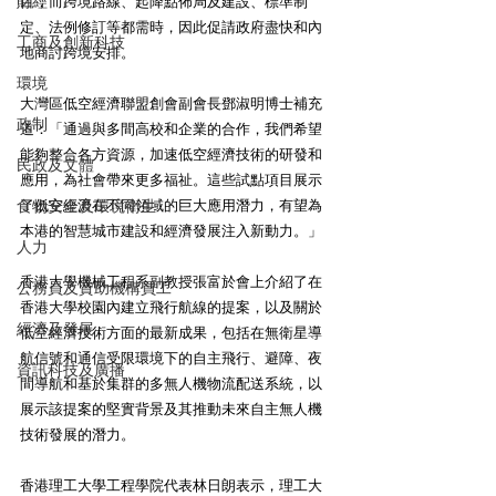
財經
目，而跨境路線、起降點佈局及建設、標準制
定、法例修訂等都需時，因此促請政府盡快和內
工商及創新科技
地商討跨境安排。
環境
大灣區低空經濟聯盟創會副會長鄧淑明博士補充
政制
道：「通過與多間高校和企業的合作，我們希望
能夠整合各方資源，加速低空經濟技術的研發和
民政及文體
應用，為社會帶來更多福祉。這些試點項目展示
了低空經濟在不同領域的巨大應用潛力，有望為
食物安全及環境衛生
本港的智慧城市建設和經濟發展注入新動力。」
人力
香港大學機械工程系副教授張富於會上介紹了在
公務員及資助機構員工
香港大學校園內建立飛行航線的提案，以及關於
經濟及發展
低空經濟技術方面的最新成果，包括在無衛星導
航信號和通信受限環境下的自主飛行、避障、夜
資訊科技及廣播
間導航和基於集群的多無人機物流配送系統，以
展示該提案的堅實背景及其推動未來自主無人機
技術發展的潛力。
香港理工大學工程學院代表林日朗表示，理工大