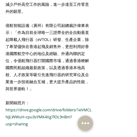
減少戶外高空工作的風險，進一步達至工作零意
外的願景。
億航智能設備（廣州）有限公司副總裁許偉東表
示：「作為目前全球唯一三證齊全的全自動垂直
起降載人飛行器（eVTOL）研發、生產企業，除
了希望儘快在香港起飛及銷售外，更想利用好香
港國際航空中心的地位及經驗、外通內聯的定
位，令億航飛行器打開國際市場，通過香港瞭解
國際民航組織最新政策，以及透過香港本地高
校、人才政策等吸引先進飛行器的研究單位及企
業進一步技術融合互補，更大提升產品的性能，
與世界接軌！」
新聞稿照片：
https://drive.google.com/drive/folders/1eVMCL
NJLWWuH-cpu3sYMK4Xg7lOL9nBm?
usp=sharing