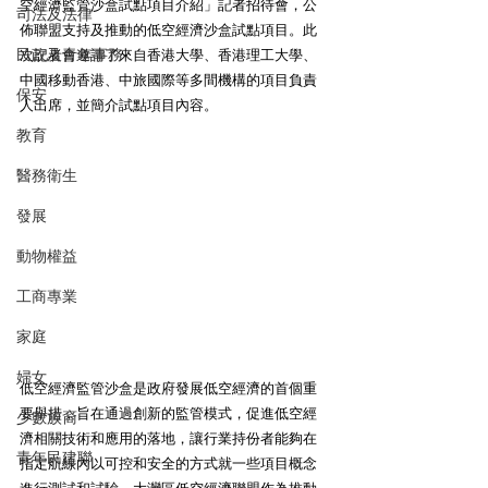
空經濟監管沙盒試點項目介紹」記者招待會，公
司法及法律
佈聯盟支持及推動的低空經濟沙盒試點項目。此
民政及青年事務
次記者會邀請了來自香港大學、香港理工大學、
中國移動香港、中旅國際等多間機構的項目負責
保安
人出席，並簡介試點項目內容。
教育
醫務衛生
發展
動物權益
工商專業
家庭
婦女
低空經濟監管沙盒是政府發展低空經濟的首個重
要舉措，旨在通過創新的監管模式，促進低空經
少數族裔
濟相關技術和應用的落地，讓行業持份者能夠在
青年民建聯
指定航線內以可控和安全的方式就一些項目概念
進行測試和試驗。大灣區低空經濟聯盟作為推動