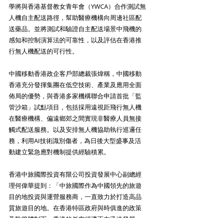
學將與香港基督教女青年會（YWCA）合作測試無
人機自主配送路徑，幫助醫療機構向周邊社區配
送藥品。並將測試和驗證自主配送場景中飛機的
感知和控制演算法的可靠性，以及評估在香港推
行無人機配送的可行性。
中國移動香港政企客戶部總裁張煒稱，中國移動
香港充分發揮集團在低空技術、產業及應用全面
佈局的優勢，與香港多家機構聯合申請首批「監
管沙箱」試點項目，包括採用遠視距飛行無人機
在醫療機構、偏遠鄉郊之間實現非醫療人員無接
觸式配送服務。以及安排無人機協助執行巡邏任
務，利用AI技術識別傷者，為日後大型盛事及活
動建立緊急應對機制提供經驗積累。
香港中旅國際投資有限公司投資發展中心副總經
理何偉華提到：「中旅國際作為中國領先的旅遊
目的地投資與運營服務商，一直致力於打造高品
質旅遊目的地。在香港特區政府與時俱進的政策