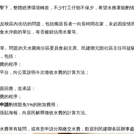
擊下，整體經濟環境轉差，不少打工仔朝不保夕，希望水務署能酌
上反映區內街坊的問題，包括獨居長者一向長時間在家，未必因疫情
食水沖廁的單位，有否被錯估用水量等。
費單」問題的天水圍南分區委員會副主席、民建聯元朗社區主任司徒
，包括：
費的程序；
平台，向公眾說明今次徵收水費的計算方法；
面回應，並承諾： 
費的程序；
申請
酌情豁免5%的附加費用；
張貼海報，向居民解釋徵收水費的計算方法。
水費單有疑問，或有意申請分期繳交水費，歡迎到民建聯各區辦事