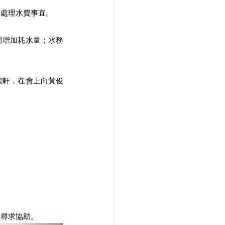
情處理水費事宜。
而增加耗水量；水務
駿軒，在會上向黃俊
處尋求協助。