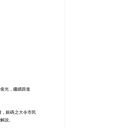
黃俊光，繼續跟進
費，銀碼之大令市民
民解說。