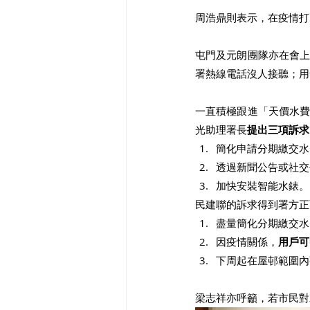
周浩鼎則表示，在疫情打
屯門及元朗團隊亦在會
署熱線電話沒人接聽；用
一直積極跟進「天價水
光助理署長
提出三項訴求
簡化申請分期繳交水
透過新聞公告或社交
加快安裝智能水錶。
民建聯的訴求得到署方正
盡量簡化分期繳交水
因疫情關係，
用戶可
下周起在屋邨範圍內
梁志祥亦呼籲，若市民對