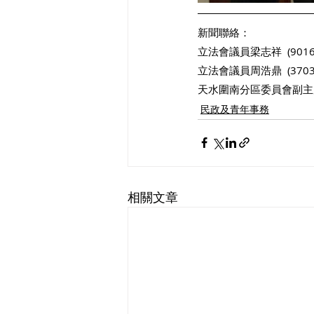
新聞聯絡：
立法會議員梁志祥  (9016 
立法會議員周浩鼎  (3703 
天水圍南分區委員會副主席、
民政及青年事務
相關文章