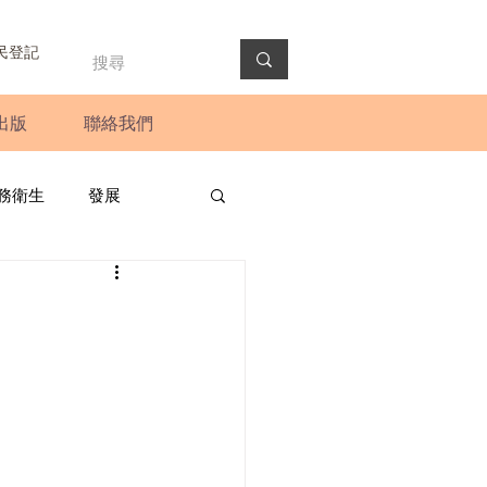
民登記
出版
聯絡我們
務衛生
發展
政預算案
圓桌會議
法會
新聞稿