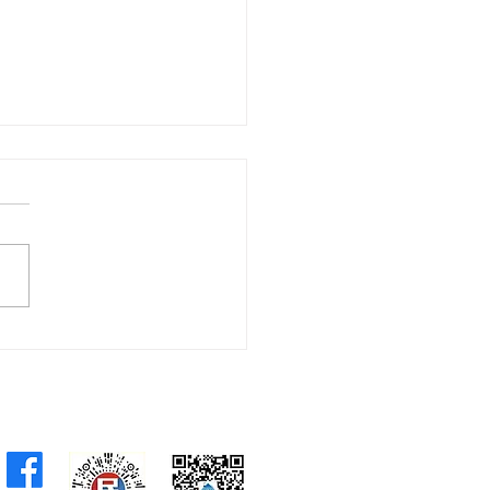
公布公務員薪酬趨勢調查
 林琳：經濟仍存隱憂 薪
整須審慎拿捏