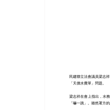
民建聯立法會議員梁志祥
「天價水費單」問題。
梁志祥在會上指出，水
「嚇一跳」。雖然署方的