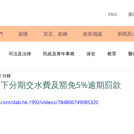
ENG
選
們
架構
宣言、政綱
政策倡議
新聞及
司法及法律
民政及青年事務
保安
教育
醫
2 分鐘
庭
婦女
少數族裔
青年民建聯
施政報告
財
下分期交水費及豁免5%逾期罰款
書
調查
新冠肺炎
選舉
義工
民生
立
k.com/dab.hk.1992/videos/784806749085320