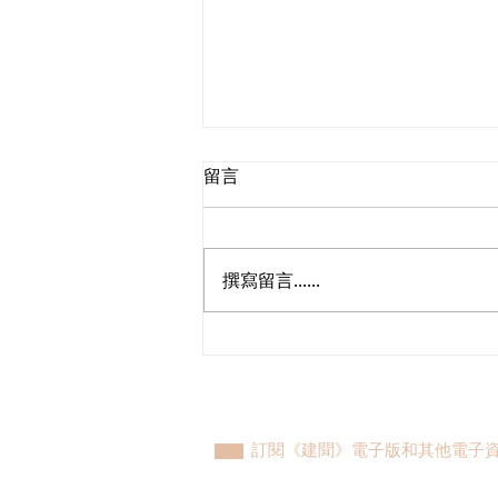
留言
撰寫留言......
回應鄉郊地區營運度假營和民
宿新指引
訂閱《建聞》電子版和其他電子