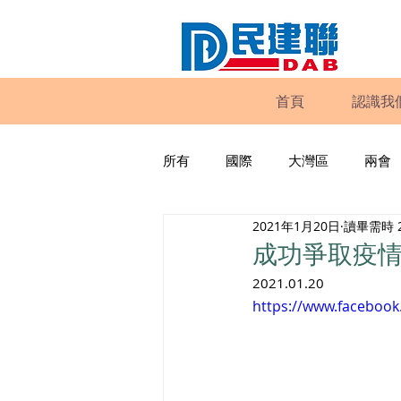
首頁
認識我
所有
國際
大灣區
兩會
2021年1月20日
讀畢需時 
動物權益
工商專業
家
成功爭取疫情
2021.01.20
政策倡議
民建聯報告及建議
https://www.faceboo
暴力
議會監察
區議會