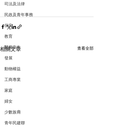
司法及法律
民政及青年事務
保安
教育
醫務衛生
相關文章
查看全部
發展
動物權益
工商專業
家庭
婦女
少數族裔
青年民建聯