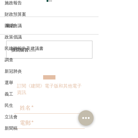
施政報告
財政預算案
圓桌會議
留言
政策倡議
民建聯報告及建議書
撰寫留言......
港區全國人大代表團考察
立法會議員林琳
安徽涇縣，調研紅色文化
共同敦促加強生
調查
保護與非遺活態傳承
管 加強輔助生育
新冠肺炎
選舉
訂閱《建聞》電子版和其他電子
資訊
義工
民生
立法會
新聞稿
>