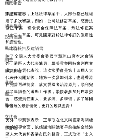
施政報告
李慧琼表示，上述法律草案中，大部分都已經經
財政預算案
過了多次審議，例如，公司法修訂草案、慈善法
圓桌會議
修正草案、糧食安全保障法草案、刑法修正案
（十二）草案、可見國家對於法律修訂的嚴肅性
政策倡議
和謹慎性。
民建聯報告及建議書
除了全國人大常委會委員李慧琼出席本次會議
調查
外，港區人大代表陳勇、鄺美雲亦同時會列席會
議。鄺美雲代表說，這次常委會是第十四屆人大
新冠肺炎
代表任期開始後，她第一次參加列席，也是香港
選舉
在完善選舉制度、落實愛國者治港原則，順利完
成了區議會的選舉工作後，緊接著參加列席常委
義工
會，感覺責任重大，要多聽、多學習，多了解國
民生
家發展的最新情況，更好的履職盡責！
立法會
另外，李慧琼表示，正爭取在北京與國家海關總
署的領導會面，以感謝海關總署早前接納全體港
新聞稿
區人大代表和香港市民的聲音，正式取消「出入