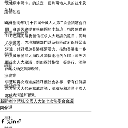
暴力
境健康申明卡」的規定，便利兩地人員的往來及
出行。
議會監察
區議會
此外，明年3月十四屆全國人大第二次會議將會召
開，身兼民建聯會務顧問的李慧琼，指民建聯在
愛國主義教育
11月已經向選委發信征求人大建議的題目，同時
也與業界、內地相關部門以及特區政府保持緊密
人才高地
溝通，針對增加香港經濟活力、推動香港進一步
聲明
融入國家發展大局以及加快兩地的互聯互通等方
面提出人大建議，例如探討恢復一簽多行、消除
請願
兩地文物交流障礙等。
漁農業
李慧琼再次透過媒體呼籲社會各界，若有任何議
銀髮經濟
題希望人大代表寫成建議，請積極和港區全國人
大代表溝通和聯繫。
房屋
新聞稿
李慧琼
全國人大第七次常委會會議
交通
兩會
福利