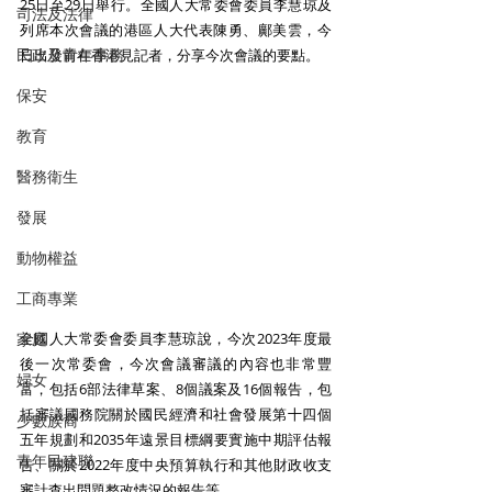
25日至29日舉行。全國人大常委會委員李慧琼及
司法及法律
列席本次會議的港區人大代表陳勇、鄺美雲，今
民政及青年事務
日出發前在香港見記者，分享今次會議的要點。
保安
教育
醫務衛生
發展
動物權益
工商專業
家庭
全國人大常委會委員李慧琼說，今次2023年度最
後一次常委會，今次會議審議的內容也非常豐
婦女
富，包括6部法律草案、8個議案及16個報告，包
括審議國務院關於國民經濟和社會發展第十四個
少數族裔
五年規劃和2035年遠景目標綱要實施中期評估報
青年民建聯
告、關於2022年度中央預算執行和其他財政收支
審計查出問題整改情況的報告等。