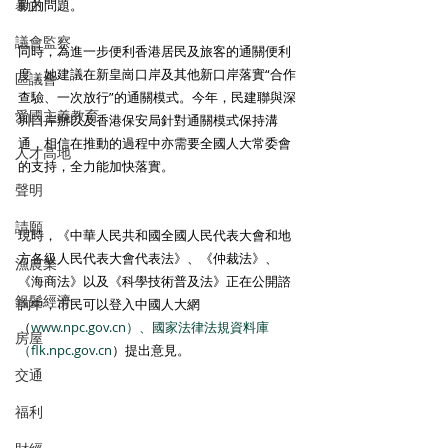
暴力
動的問題。 
議會監察
同時，為進一步便利香港居民及旅客的通關便利
度，她建議在新皇崗口岸及其他新口岸落實“合作
區議會
查驗、一次放行”的通關模式。今年，民建聯與深
愛國主義教育
圳口岸辦以及香港保安局針對通關模式保持溝
通，相信在推動的過程中亦需要全國人大常委會
人才高地
的支持，全力能加快落實。 
聲明
請願
現時，《中華人民共和國全國人民代表大會和地
方各級人民代表大會代表法》、《仲裁法》、
漁農業
《海商法》以及《科學技術普及法》正在公開諮
銀髮經濟
詢中，市民可以登入中國人大網
（
www.npc.gov.cn）、國家法律法規資料庫
房屋
（flk.npc.gov.cn
）提出意見。 
交通
福利