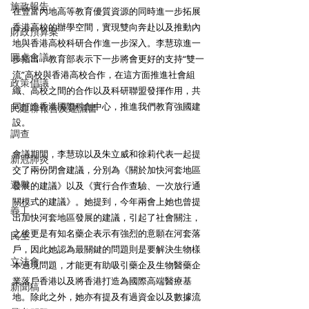
施政報告
在豐富內地高等教育優質資源的同時進一步拓展
香港高校的辦學空間，實現雙向奔赴以及推動內
財政預算案
地與香港高校科研合作進一步深入。李慧琼進一
圓桌會議
步指出，教育部表示下一步將會更好的支持“雙一
流”高校與香港高校合作，在這方面推進社會組
政策倡議
織、高校之間的合作以及科研聯盟發揮作用，共
同打造香港國際科創中心，推進我們教育強國建
民建聯報告及建議書
設。 
調查
會議期間，李慧琼以及朱立威和徐莉代表一起提
新冠肺炎
交了兩份閉會建議，分別為《關於加快河套地區
選舉
發展的建議》以及《實行合作查驗、一次放行通
關模式的建議》。她提到，今年兩會上她也曾提
義工
出加快河套地區發展的建議，引起了社會關注，
之後更是有知名藥企表示有強烈的意願在河套落
民生
戶，因此她認為最關鍵的問題則是要解決生物樣
立法會
本過境問題，才能更有助吸引藥企及生物醫藥企
業落戶香港以及將香港打造為國際高端醫療基
新聞稿
地。除此之外，她亦有提及有過資金以及數據流