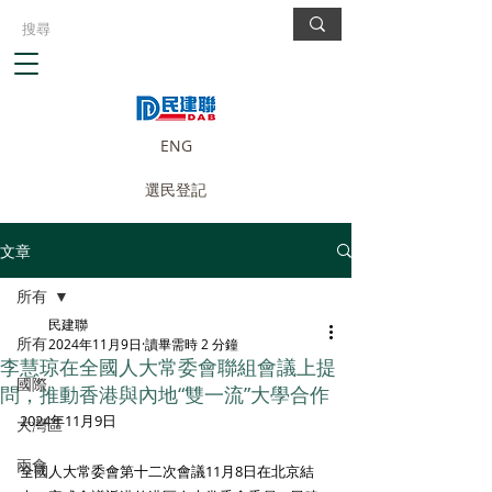
ENG
選民登記
文章
所有
民建聯
所有
2024年11月9日
讀畢需時 2 分鐘
李慧琼在全國人大常委會聯組會議上提
國際
問，推動香港與內地“雙一流”大學合作
2024年11月9日 
大灣區
兩會
全國人大常委會第十二次會議11月8日在北京結