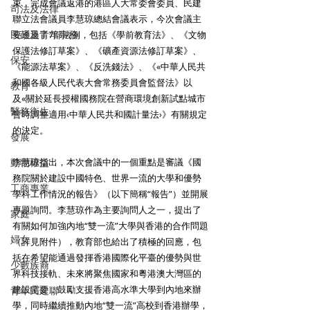
束，完成會議返港的港區人大常委會委員、民建
司法及法律
聯立法會議員李慧琼總結會議表示，今次會議主
民政及青年事務
要通過了7部法例，包括《學前教育法》、《文物
保護法修訂草案》、《礦產資源法修訂草案》、
保安
《能源法草案》、《反洗錢法》、《«中華人民共
和國各級人民代表大會常務委員會監督法》以
教育
及«關於延長授權國務院在營商環境創新試點城市
醫務衛生
暫時調整適用‹中華人民共和國計量法›》有關規定
的決定。 
發展
動物權益
李慧琼指出，本次會議中的一個重點是審議《國
務院關於建設中國特色、世界一流的大學和優勢
工商專業
學科工作情況的報告》（以下簡稱“報告”）並開展
專題詢問。李慧琼作為主要詢問人之一，提出了
家庭
有關如何加強內地“雙一流”大學與香港的合作問題
婦女
（詳見附件），教育部也給出了積極的回應，包
括在希望能通過發揮香港國際化平臺的優勢與世
少數族裔
界科技接軌、未來將聚焦國家和粵港澳大灣區的
建設需要，鼓勵支援香港高水準大學到內地來辦
青年民建聯
學，同時繼續推動內地“雙一流”高校到香港辦學，