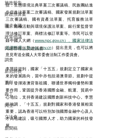
施政報告
括：生態環境法典草案三次審議稿、民族團結進
步促進法草案二次審議稿、國家發展規劃法草案
財政預算案
三次審議稿、國有資產法草案、托育服務法草
圓桌會議
案、南極活動與環境保護法草案、銀行業監督管
理法修訂草案、商標法修訂草案等。市民可以登
政策倡議
錄中國人大網（
www.npc.gov.cn）、國家法律法
規資料庫（flk.npc.gov.cn
）提出意見，也可以將
民建聯報告及建議書
意見寄送全國人大常委會法制工作委員會。
調查
李慧琼提到，國家「十五五」規劃定立了國家未
新冠肺炎
來的發展路向，當中亦包括港澳章節。規劃中提
選舉
到，發揮港澳背靠祖國、聯通世界獨特優勢和重
要作用，鞏固提升香港國際金融、航運、貿易中
義工
心地位，支持香港建設國際創新科技中心。李慧
琼強調，「十五五」規劃對國家和香港發展相當
民生
重要，認為香港可以特別加強國際金融中心及人
立法會
才高地建設，吸引國際人才，助力國家的科技發
展。
新聞稿