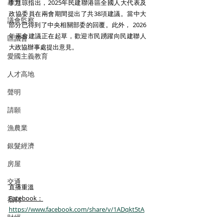
暴力
李慧琼指出，2025年民建聯港區全國人大代表及
政協委員在兩會期間提出了共38項建議。當中大
議會監察
部分已得到了中央相關部委的回覆。此外， 2026
年兩會建議正在起草，歡迎市民踴躍向民建聯人
區議會
大政協辦事處提出意見。
愛國主義教育
人才高地
聲明
請願
漁農業
銀髮經濟
房屋
交通
直播重溫
Facebook：
福利
https://www.facebook.com/share/v/1ADqkt5tA