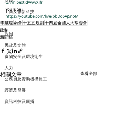
財經
Q/?mibextid=wwXIfr
YouTube：
工商及創新科技
https://youtube.com/live/pbDd6Aj5noM
李慧琼
兩會
十五五規劃
十四屆全國人大常委會
環境
政制
政制
新聞稿
民政及文體
食物安全及環境衛生
人力
相關文章
查看全部
公務員及資助機構員工
經濟及發展
資訊科技及廣播