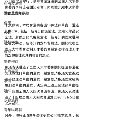
27日在北京舉行，參加會議返港的全國人大常委
司法及法律
會委員李慧琼召開記者會，向媒體介紹本次常委
民政及青年事務
會的重點內容。
保安
李慧琼稱，本次會議共審議14件法律草案，通過
其中6件，包括：新修訂的漁業法、危險化學品安
教育
全法、新修訂的民用航空法、新修訂的國家通用
醫務衛生
語言文字法、新修訂的對外貿易法、關於批准全
國人大常委會法制工作委員會關於法律清理工作
發展
情況和處理意見的報告的決定。
動物權益
會議表決通過了全國人大常委會關於提請審議生
工商專業
態環境法典草案的議案、關於提請審議民族團結
進步促進法草案的議案、關於提請審議國家發展
家庭
規劃法草案的議案，決定將上述三個法律草案提
婦女
請十四屆全國人大四次會議審議。會議又表決通
過了十四屆全國人大四次會議於2026年3月5日在
少數族裔
北京召開。
青年民建聯
另外，現時正在8件法律草案公開徵求意見，包