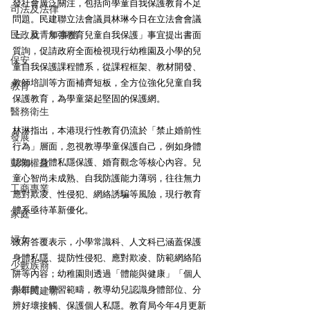
發社會廣泛關注，包括向學童自我保護教育不足
司法及法律
問題。民建聯立法會議員林琳今日在立法會會議
民政及青年事務
上，就「加強教育兒童自我保護」事宜提出書面
質詢，促請政府全面檢視現行幼稚園及小學的兒
保安
童自我保護課程體系，從課程框架、教材開發、
教師培訓等方面補齊短板，全方位強化兒童自我
教育
保護教育，為學童築起堅固的保護網。
醫務衛生
林琳指出，本港現行性教育仍流於「禁止婚前性
發展
行為」層面，忽視教導學童保護自己，例如身體
動物權益
認知、身體私隱保護、婚育觀念等核心內容。兒
童心智尚未成熟、自我防護能力薄弱，往往無力
工商專業
應對欺凌、性侵犯、網絡誘騙等風險，現行教育
體系亟待革新優化。
家庭
婦女
政府答覆表示，小學常識科、人文科已涵蓋保護
身體私隱、提防性侵犯、應對欺凌、防範網絡陷
少數族裔
阱等內容；幼稚園則透過「體能與健康」「個人
與群體」學習範疇，教導幼兒認識身體部位、分
青年民建聯
辨好壞接觸、保護個人私隱。教育局今年4月更新