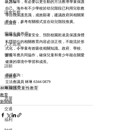
暴力
上誘騙等，有必要以更生動的方法教導學童保護
自己。海外有不少學校於幼兒階段已利用兒歌教
議會監察
導自我保護意識，成效顯著，建議政府與相關業
界合作，參考有關模式並在幼兒階段推廣。
區議會
愛國主義教育
林琳強調，兒童安全、預防校園欺凌及保護身體
私隱部位的相關教育內容必須正視，不能流於形
人才高地
式化，令學童有效吸收相關知識。政府、學校、
聲明
家長等應共同協作，確保兒童和青少年能在關愛
健康的環境中學習和成長。
請願
傳媒查詢：
漁農業
立法會議員 林琳 6344 0879
銀髮經濟
林琳
保護兒童
性教育
教育
房屋
新聞稿
交通
福利