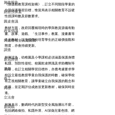
施政報告
《價值觀教育課程架構》，訂立不同階段學童的
自我保護學習目標，惟當局表示相關教育不設硬
財政預算案
性授課時數及節數要求。
圓桌會議
教材方面，政府回覆稱現時的學與教資源備有動
政策倡議
畫、故事、遊戲、「生活事件」教案、漫畫書等
多元教材，以支援學校培育學生的正確價值觀和
民建聯報告及建議書
態度，亦會持續更新。
調查
林琳認為，幼稚園及小學課程必須涵蓋保護身體
新冠肺炎
私隱、預防性侵犯、校園欺凌辨識及求助機制等
選舉
內容，在訂立相關學習目標外，亦應考慮要求學
校設立最低教授學童自我保護的時數，確保學校
義工
有正視相關教育，讓學童確立自我保護的觀念和
意識，並定期評估成效並更新教材，確保與時並
民生
進。
立法會
林琳表示，數碼時代的新型安全風險層出不窮，
新聞稿
包括網絡偷拍、私隱外泄、AI深偽兒童色情、網