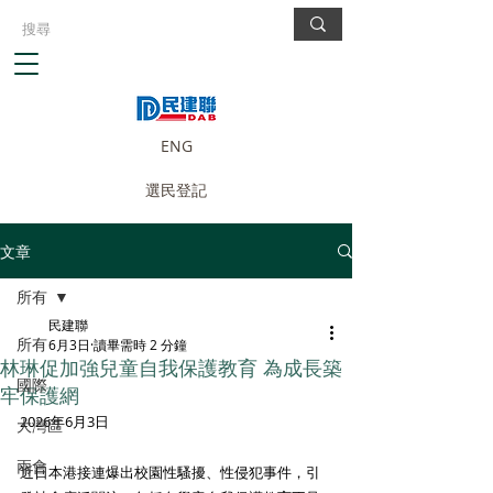
ENG
選民登記
文章
所有
民建聯
所有
6月3日
讀畢需時 2 分鐘
林琳促加強兒童自我保護教育 為成長築
國際
牢保護網
2026年6月3日
大灣區
兩會
近日本港接連爆出校園性騷擾、性侵犯事件，引