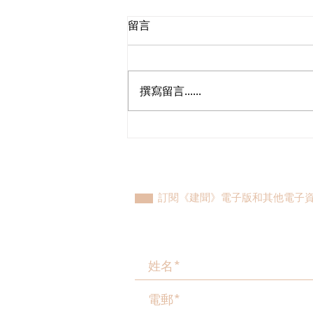
留言
撰寫留言......
立法會議員林琳、蘇紹聰共同
敦促加強生殖科技監管 加強輔
助生育保障
訂閱《建聞》電子版和其他電子