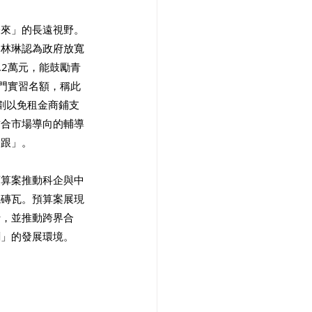
未來」的長遠視野。
。林琳認為政府放寬
.2萬元，能鼓勵青
部門實習名額，稱此
劃以免租金商鋪支
結合市場導向的輔導
腳跟」。
預算案推動科企與中
塊磚瓦。預算案展現
行，並推動跨界合
創」的發展環境。