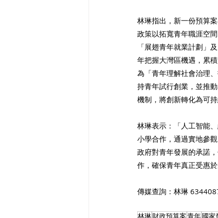
林琳指出，新一份預算案
政策以拓寬青年職涯空間
「展翅青年就業計劃」及
年把握大灣區機遇，累積
為「青年理解社會治理、
持青年試行創業，並推動
機制，將創新轉化為可持
林琳表示：「人工智能、
小學合作，通過實地參觀
政府對青年發展的承諾，
作，確保青年真正受惠於
傳媒查詢：林琳 634408
林琳
財政預算案
青年
國家