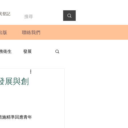
民登記
出版
聯絡我們
務衛生
發展
政預算案
圓桌會議
發展與創
法會
新聞稿
措施精準回應青年