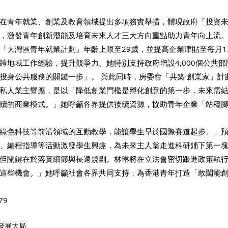
在青年就業、創業及教育領域提出多項務實舉措，體現政府「投資
，激發青年創新潛能及培育未來人才三大方向重點助力青年向上流
「大灣區青年就業計劃」年齡上限至29歲，並提高企業津貼至每月1
跨地域工作經驗，提升競爭力。她特別支持政府增設4,000個公共
投身公共服務的關鍵一步」。 與此同時，房委會「共築·創業家」計
私人業主響應，是以「降低創業門檻是孵化創意的第一步，未來需
續的商業模式。」她呼籲各界提供後續資源，協助青年企業「站穩
綠色科技等前沿領域的互動教學，能讓學生早於國際賽道起步。」
、編程指導等活動激發學生興趣，為未來主人翁走進科研鋪下第一
但關鍵在於落實細節與長遠規劃。林琳將在立法會密切跟進政策執
這些機會。」她呼籲社會各界共同支持，為香港青年打造「敢闖能
79
發展大局