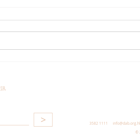
走進蔚來、國盾量子與科大訊
鄭泳
飛，港區人大代表團深入合肥
察，
調研科創成果
區消
惠，
資訊
>
3582 1111
info@dab.org.h
© 