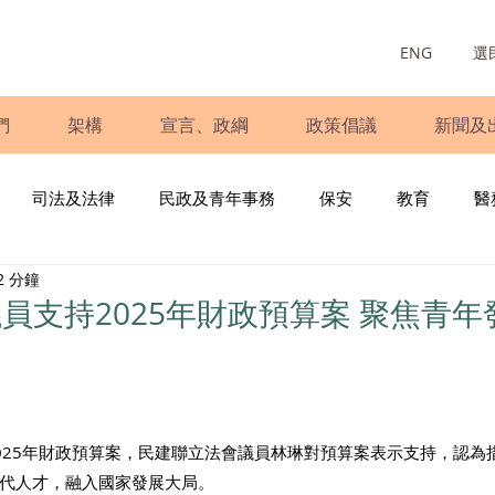
ENG
選
們
架構
宣言、政綱
政策倡議
新聞及
司法及法律
民政及青年事務
保安
教育
醫
2 分鐘
庭
婦女
少數族裔
青年民建聯
施政報告
財
員支持2025年財政預算案 聚焦青年
書
調查
新冠肺炎
選舉
義工
民生
立
025年財政預算案，民建聯立法會議員林琳對預算案表示支持，認為
代人才，融入國家發展大局。