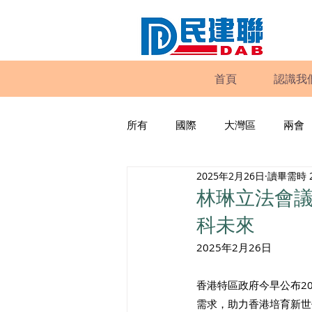
首頁
認識我
所有
國際
大灣區
兩會
2025年2月26日
讀畢需時 
動物權益
工商專業
家
林琳立法會議
科未來
政策倡議
民建聯報告及建議
2025年2月26日
香港特區政府今早公布2
暴力
議會監察
區議會
需求，助力香港培育新世