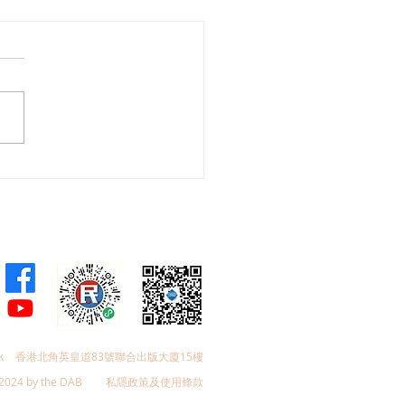
舜夥九龍城區議員落區視
樂見啟德足球盛會刺激地
費升2成，倡業界加碼優
政府強化宣傳迎未來盛事
k
香港北角英皇道83號聯合出版大廈15樓
2024 by the DAB
私隱政策及使用條款