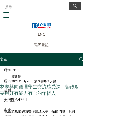
ENG
選民登記
文章
所有
民建聯
所有
2022年4月28日
讀畢需時 2 分鐘
林琳與同護理學生交流感受深，籲政府
國際
要用好有能力有心的年輕人
2022年4月28日
大灣區
兩會
第五波疫情突出香港醫護人手不足的問題，其實