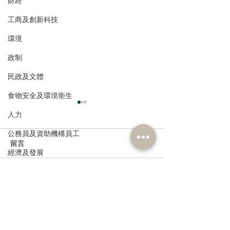
財經
工商及創新科技
環境
政制
民政及文體
食物安全及環境衛生
人力
公務員及資助機構員工
留言
經濟及發展
資訊科技及廣播
撰寫留言......
陳永光歡迎中醫醫院推展
葛珮帆探訪罕見
兩項中西醫協作專病治療
發育不全症」病童
項目
倡加快創新藥物
網，為病童守護