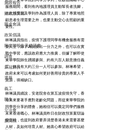
施政報告
服務期間，看到有內地護理員主動幫長者洗腳，
財政預算案
在此感受到及學到作為護理人員，除了專業地照
顧患者生理需要之外，也要主動交心去照顧的重
圓桌會議
要性。
政策倡議
林琳議員指出，疫情下護理同學有機會服務有需
民建聯報告及建議書
要人士，除了為抗疫出一分力之外，也可以在實
戰中學習，應該政府應大力推廣，但據了解即使
調查
東華學院師生踴躍參與、約有六百人願意擔任義
工，但只有大約三分一人可以參加。林琳希望，
新冠肺炎
政府未來可以考慮如何更好善用珍貴的專業人手
選舉
資源，填補缺口。
義工
林琳議員續說，安老院舍在第五波疫情失守，香
民生
港未來要著手應對老齡化問題，而從東華學院的
同學所分享的體會，她相信可以奠定同學們服務
立法會
未來香港嘅心。林琳議員昨日在財政預算案辯論
發言時，也提到政府要弄清楚香港未來需要甚麼
新聞稿
人材，及如何培育人材。她衷心希望政府可以給