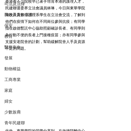
香港有不少院校早已著手培育本港的護理人才，
司法及法律
民建聯選委界立法會議員林琳，今日與東華學院
民政及青年事務
陳校長及數位護理系學生在立法會交流，了解到
他們在疫情下如何在不同崗位參與抗疫；有同學
保安
指在啟德暫託中心協助照顧確診長者、有同學則
為行動不便的長者上門接種疫苗；亦有同學參與
教育
支援安老院舍的計劃，幫助緩解院舍人手及資源
醫務衛生
不足的問題。
發展
動物權益
工商專業
家庭
婦女
少數族裔
青年民建聯
此外，東華學院的同學分享到，在啟德隔離中心