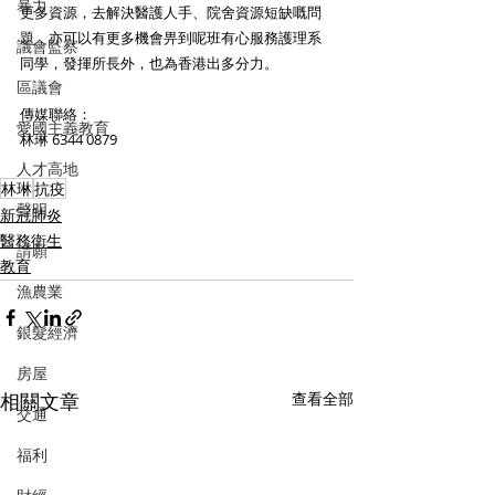
暴力
更多資源，去解決醫護人手、院舍資源短缺嘅問
題，亦可以有更多機會畀到呢班有心服務護理系
議會監察
同學，發揮所長外，也為香港出多分力。
區議會
傳媒聯絡：
愛國主義教育
林琳 6344 0879
人才高地
林琳
抗疫
聲明
新冠肺炎
醫務衛生
請願
教育
漁農業
銀髮經濟
房屋
相關文章
查看全部
交通
福利