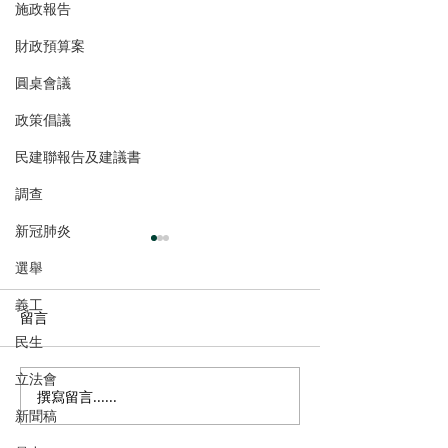
施政報告
財政預算案
圓桌會議
政策倡議
民建聯報告及建議書
調查
新冠肺炎
選舉
義工
留言
民生
立法會
撰寫留言......
陳永光歡迎中醫醫院推展
葛珮帆探訪罕見
新聞稿
兩項中西醫協作專病治療
發育不全症」病童