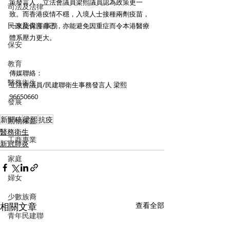
策發言人、立法會議員梁熙議員認為政策更一
司法及法律
致。而香港疫情不穩，入境人士接種兩劑疫苗，
民政及青年事務
一來能保護自己，亦能避免因重症而令本港醫療
體系壓力更大。 
保安
教育
傳媒聯絡：
醫務衛生
立法會議員/民建聯衛生事務發言人 梁熙 
96650660 
發展
新聞稿
梁熙
抗疫
動物權益
醫務衛生
工商專業
新冠肺炎
家庭
婦女
少數族裔
相關文章
查看全部
青年民建聯