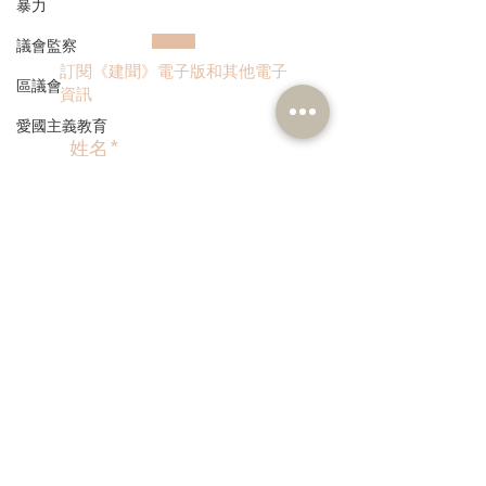
項目
倡加快創新藥物
暴力
網，為病童守護
議會監察
金機會
訂閱《建聞》電子版和其他電子
區議會
資訊
愛國主義教育
人才高地
聲明
請願
>
漁農業
銀髮經濟
本人同意我的個人資料被用
房屋
作民建聯通知我有關資訊。
交通
福利