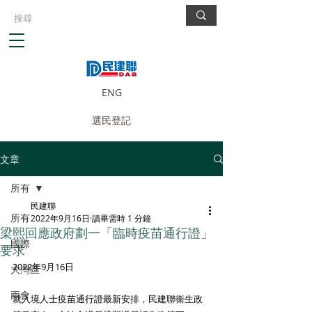
ENG
選民登記
文章
所有
民建聯
所有
2022年9月16日
讀畢需時 1 分鐘
梁熙回應政府劃一「臨時疫苗通行證」
國際
要求
2022年9月16日 
大灣區
兩會
就入境人士疫苗通行證最新安排，民建聯衞生政