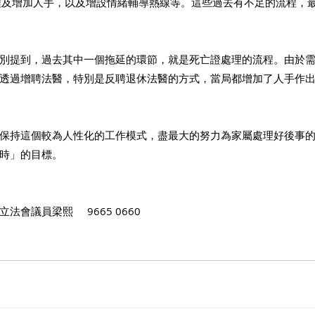
程及增加人手，以及增設情緒輔導熱線等。這些過去有不足的流程，
別提到，過去其中一個拖延的環節，就是死亡證處理的流程。由於
透過增聘法醫，特別是反聘退休法醫的方式，當局都增加了人手作
保持這個較為人性化的工作模式，盡最大的努力為家屬處理好後事
時」的目標。
議員梁熙     9665 0660​