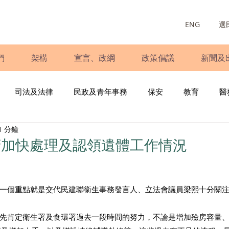
ENG
選
們
架構
宣言、政綱
政策倡議
新聞及
司法及法律
民政及青年事務
保安
教育
醫
1 分鐘
庭
婦女
少數族裔
青年民建聯
施政報告
財
府加快處理及認領遺體工作情況
書
調查
新冠肺炎
選舉
義工
民生
立
一個重點就是交代民建聯衞生事務發言人、立法會議員梁熙十分關
先肯定衛生署及食環署過去一段時間的努力，不論是增加殮房容量