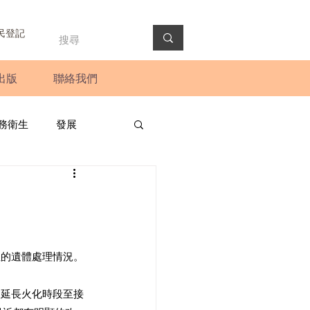
民登記
出版
聯絡我們
務衛生
發展
政預算案
圓桌會議
法會
新聞稿
注的遺體處理情況。
、延長火化時段至接