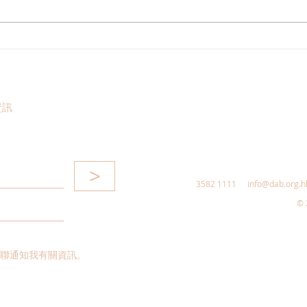
多了解、規律生活、保持社
香港
交，有助改善「長新冠」患者
茵博
負面情緒
緩「
資訊
>
3582 1111
info@dab.org.h
© 
聯通知我有關資訊。