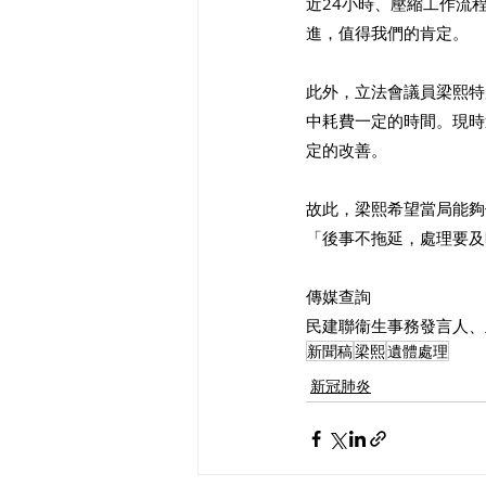
近24小時、壓縮工作流
進，值得我們的肯定。
此外，立法會議員梁熙特
中耗費一定的時間。現時
定的改善。
故此，梁熙希望當局能夠
「後事不拖延，處理要及
傳媒查詢
民建聯衞生事務發言人、立法會
新聞稿
梁熙
遺體處理
新冠肺炎