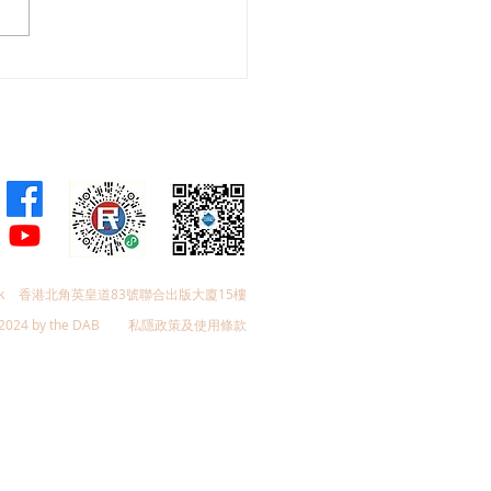
註冊中醫學會副會長林蓓
士推介三白固肺湯，助紓
長新冠」身體疲倦等徵狀
k
香港北角英皇道83號聯合出版大廈15樓
2024 by the DAB
私隱政策及使用條款