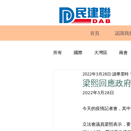
首頁
認識我
所有
國際
大灣區
兩會
2022年3月28日
讀畢需時 
動物權益
工商專業
家
梁熙回應政
2022年3月28日
政策倡議
民建聯報告及建議
今天的疫情記者會，其中
暴力
議會監察
區議會
立法會議員梁熙表示，要