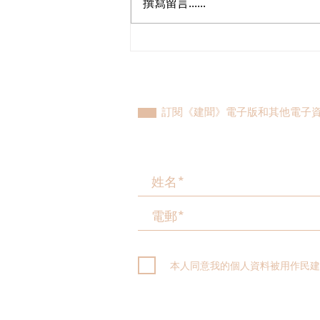
撰寫留言......
「全民關注『長新冠』行動」
—「長新冠健康諮詢日」啟動
禮
訂閱《建聞》電子版和其他電子
本人同意我的個人資料被用作民建