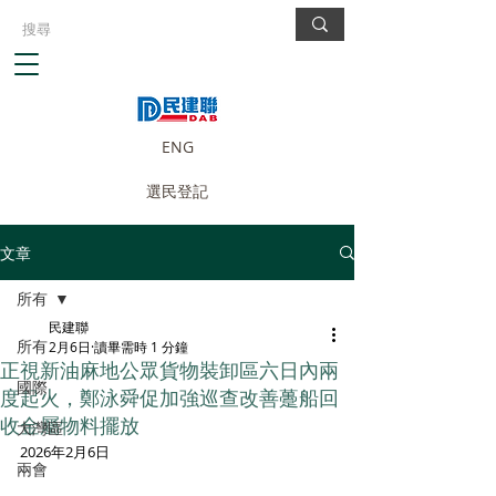
ENG
選民登記
文章
所有
民建聯
所有
2月6日
讀畢需時 1 分鐘
正視新油麻地公眾貨物裝卸區六日內兩
國際
度起火，鄭泳舜促加強巡查改善躉船回
收金屬物料擺放
大灣區
2026年2月6日
兩會