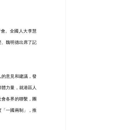
者會。全國人大李慧
堅、魏明德出席了記
人的意見和建議，發
群體力量，就港區人
社會各界的聯繫，團
實「一國兩制」，推