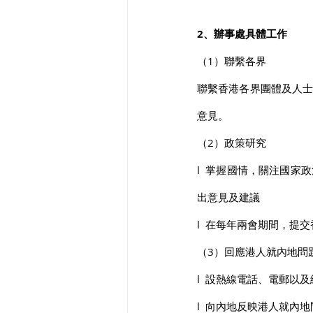
2、辦事處具體工作
（1）聯繫各界
聯繫香港各界團體及人
意見。
（2）政策研究
l  掌握國情，關注國
出意見及建議
l  在每年兩會期間，
（3）回應港人就內地問
l  設熱線電話、電郵
l  向內地反映港人就