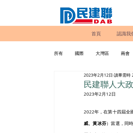
首頁
認識我
所有
國際
大灣區
兩會
2023年2月12日
讀畢需時 
動物權益
工商專業
家
民建聯人大
2023年2月12日
政策倡議
民建聯報告及建議
2022年，在第十四屆
威、黃冰芬
）當選，同時
暴力
議會監察
區議會