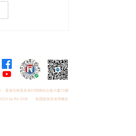
全國人大常委李慧琼赴京
十四屆全國人大常委會第
三次會議 冀皇崗口岸“一
檢”早日落實助力融入國家
k
香港北角英皇道83號聯合出版大廈15樓
2024 by the DAB
私隱政策及使用條款