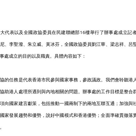
人大代表以及全國政協委員在民建聯總部16樓舉行了辦事處成立記
仲尼、李聖潑、朱立威、黃冰芬，全國政協委員劉江華、梁志祥、呂
事處成立的目的以及職責。具體內容如下：
政協的任務是代表香港市民參與國家事務，參政議政。我們會聆聽港
，協助港人處理所遇到與內地相關的問題。辦事處的工作目標是整合
事項向國家建言獻策，包括推動一國兩制下的兩地互聯互通；加強與
廣國家發展趨勢和優勢，說好中國模式和香港優勢；全面準確貫徹落
。