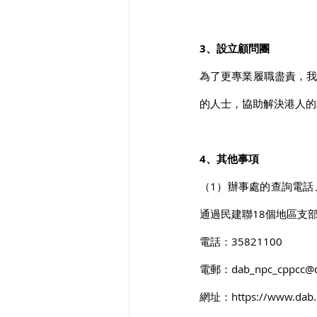
3、設立顧問團
為了更專業履職盡責，
的人士，協助解決港人的
4、其他事項
（1）辦事處的查詢電
通過民建聯18個地區支
電話：35821100
電郵：dab_npc_cppcc@d
網址：https://www.dab.or