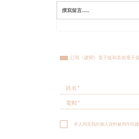
撰寫留言......
陳勇十分支持海關總署在更多
口岸推廣「合作查驗」
訂閱《建聞》電子版和其他電子
本人同意我的個人資料被用作民建