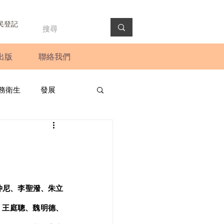
民登記
出版
聯絡我們
務衛生
發展
政預算案
圓桌會議
法會
新聞稿
仲尼、李聖潑、朱立
、王庭聰、魏明德、