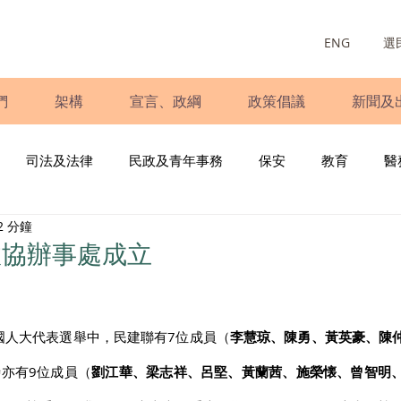
ENG
選
們
架構
宣言、政綱
政策倡議
新聞及
司法及法律
民政及青年事務
保安
教育
醫
2 分鐘
庭
婦女
少數族裔
青年民建聯
施政報告
財
政協辦事處成立
書
調查
新冠肺炎
選舉
義工
民生
立
全國人大代表選舉中，民建聯有7位成員（
李慧琼、陳勇、黃英豪、陳
亦有9位成員（
劉江華、梁志祥、呂堅、黃蘭茜、施榮懐、曾智明