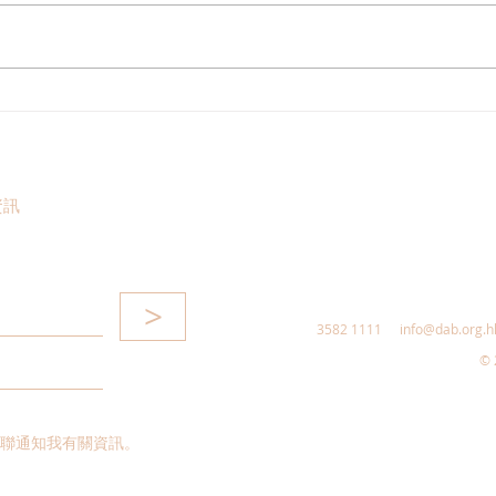
民建聯熱烈回應習近平主席建
港區
黨105周年重要講話精神聲明
出席
二十
地兩
資訊
大局
>
3582 1111
info@dab.org.h
© 
聯通知我有關資訊。