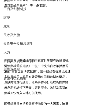
財經
血漿製品銷售到“一帶一路”國家。
工商及創新科技
環境
政制
民政及文體
食物安全及環境衛生
人力
李慧琼在《關於採用香港真實世界研究數據 優化
公務員及資助機構員工
港澳藥械通的建議》中提出中央出台政策採用香
經濟及發展
港的“真實世界研究數據”，讓一些已在香港已經進
入臨床使用，並且有醫管局有詳細數據的藥品，
資訊科技及廣播
直接內地進行註冊。這為將香港打造成為國際醫
療創新樞紐打下基礎，讓具安全、效能及素質的
藥械加快進入內地可供使用。
民營經濟是支持整體經濟增長的一大因素，陳勇