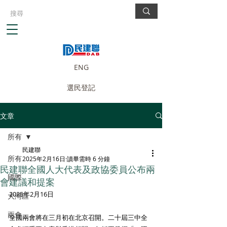
ENG
選民登記
文章
所有
民建聯
所有
2025年2月16日
讀畢需時 6 分鐘
民建聯全國人大代表及政協委員公布兩
國際
會建議和提案
2025年2月16日
大灣區
兩會
全國兩會將在三月初在北京召開。二十屆三中全