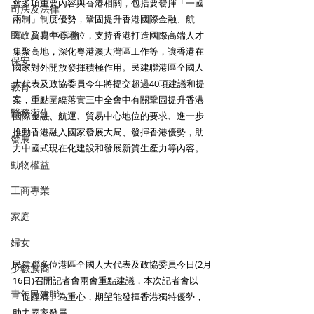
會多項重要內容與香港相關，包括要發揮「一國
司法及法律
兩制」制度優勢，鞏固提升香港國際金融、航
民政及青年事務
運、貿易中心地位，支持香港打造國際高端人才
集聚高地，深化粵港澳大灣區工作等，讓香港在
保安
國家對外開放發揮積極作用。民建聯港區全國人
大代表及政協委員今年將提交超過40項建議和提
教育
案，重點圍繞落實三中全會中有關鞏固提升香港
醫務衛生
國際金融、航運、貿易中心地位的要求、進一步
推動香港融入國家發展大局、發揮香港優勢，助
發展
力中國式現在化建設和發展新質生產力等內容。
動物權益
工商專業
家庭
婦女
民建聯多位港區全國人大代表及政協委員今日(2月
少數族裔
16日)召開記者會兩會重點建議，本次記者會以
青年民建聯
「促經濟」為重心，期望能發揮香港獨特優勢，
助力國家發展。