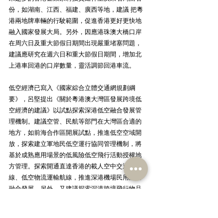
份，如湖南、江西、福建、廣西等地，建議 把粵
港兩地牌車輛的行駛範圍，促進香港更好更快地
融入國家發展大局。另外，因應港珠澳大橋口岸
在周六日及重大節假日期間出現嚴重堵塞問題，
建議應研究在週六日和重大節假日期間，增加北
上港車回港的口岸數量，靈活調節回港車流。
低空經濟已寫入《國家綜合立體交通網規劃綱
要》，呂堅提出《關於粵港澳大灣區發展跨境低
空經濟的建議》以試點探索深港低空融合發展管
理機制。建議空管、民航等部門在大灣區合適的
地方，如前海合作區開展試點，推進低空空域開
放，探索建立軍地民低空運行協同管理機制，將
基於成熟應用場景的低風險低空飛行活動授權地
方管理。探索開通直達香港的載人空中交通航
線、低空物流運輸航線，推進深港機場民用航空
融合發展。另外，又建議探索深港跨境飛行物品
報關程式。建議海關總署支持在不改變現有深港
跨境快件出口模式的前提下，將傳統通過口岸陸