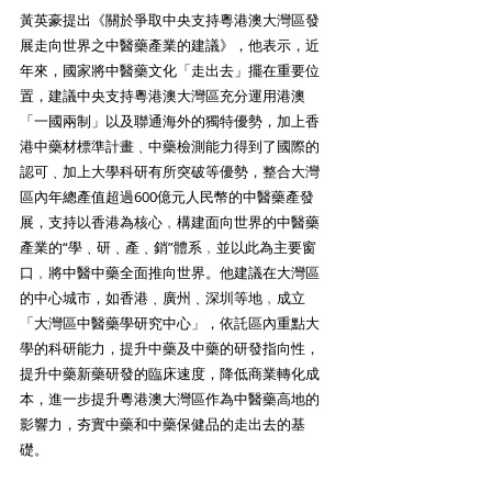
黃英豪提出《關於爭取中央支持粵港澳大灣區發
展走向世界之中醫藥產業的建議》，他表示，近
年來，國家將中醫藥文化「走出去」擺在重要位
置，建議中央支持粵港澳大灣區充分運用港澳
「一國兩制」以及聯通海外的獨特優勢，加上香
港中藥材標準計畫﹑中藥檢測能力得到了國際的
認可﹑加上大學科研有所突破等優勢，整合大灣
區內年總產值超過600億元人民幣的中醫藥產發
展，支持以香港為核心﹐構建面向世界的中醫藥
產業的“學﹑研﹑產﹑銷”體系﹐並以此為主要窗
口﹐將中醫中藥全面推向世界。他建議在大灣區
的中心城市，如香港﹑廣州﹑深圳等地﹐成立
「大灣區中醫藥學研究中心」，依託區內重點大
學的科研能力，提升中藥及中藥的研發指向性，
提升中藥新藥研發的臨床速度，降低商業轉化成
本，進一步提升粵港澳大灣區作為中醫藥高地的
影響力，夯實中藥和中藥保健品的走出去的基
礎。