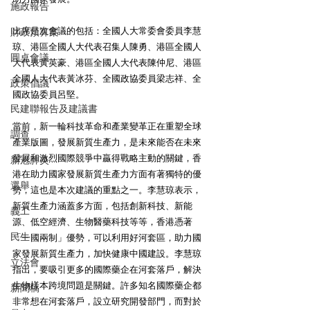
施政報告
出席是次會議的包括：全國人大常委會委員李慧
財政預算案
琼、港區全國人大代表召集人陳勇、港區全國人
圓桌會議
大代表黃英豪、港區全國人大代表陳仲尼、港區
全國人大代表黃冰芬、全國政協委員梁志祥、全
政策倡議
國政協委員呂堅。
民建聯報告及建議書
當前，新一輪科技革命和產業變革正在重塑全球
調查
產業版圖，發展新質生產力，是未來能否在未來
發展和激烈國際競爭中贏得戰略主動的關鍵，香
新冠肺炎
港在助力國家發展新質生產力方面有著獨特的優
選舉
勢，這也是本次建議的重點之一。李慧琼表示，
新質生產力涵蓋多方面，包括創新科技、新能
義工
源、低空經濟、生物醫藥科技等等，香港憑著
民生
「一國兩制」優勢，可以利用好河套區，助力國
家發展新質生產力，加快健康中國建設。李慧琼
立法會
指出，要吸引更多的國際藥企在河套落戶，解決
生物樣本跨境問題是關鍵。許多知名國際藥企都
新聞稿
非常想在河套落戶，設立研究開發部門，而對於