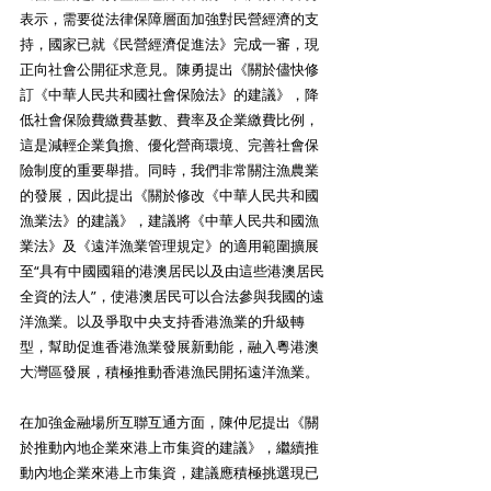
表示，需要從法律保障層面加強對民營經濟的支
持，國家已就《民營經濟促進法》完成一審，現
正向社會公開征求意見。陳勇提出《關於儘快修
訂《中華人民共和國社會保險法》的建議》，降
低社會保險費繳費基數、費率及企業繳費比例，
這是減輕企業負擔、優化營商環境、完善社會保
險制度的重要舉措。同時，我們非常關注漁農業
的發展，因此提出《關於修改《中華人民共和國
漁業法》的建議》，建議將《中華人民共和國漁
業法》及《遠洋漁業管理規定》的適用範圍擴展
至“具有中國國籍的港澳居民以及由這些港澳居民
全資的法人”，使港澳居民可以合法參與我國的遠
洋漁業。以及爭取中央支持香港漁業的升級轉
型，幫助促進香港漁業發展新動能，融入粵港澳
大灣區發展，積極推動香港漁民開拓遠洋漁業。
在加強金融場所互聯互通方面，陳仲尼提出《關
於推動內地企業來港上市集資的建議》，繼續推
動內地企業來港上市集資，建議應積極挑選現已