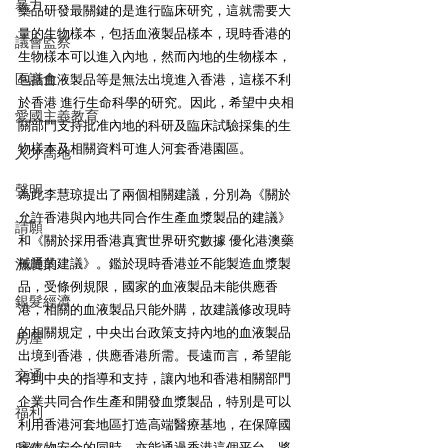
暴力
藥品研發最關鍵的是進行臨床研究，這就需要大
量的生物樣本，包括血液製品樣本，現時香港的
議會監察
生物樣本可以進入內地，然而內地的生物樣本，
區議會
包括血液製品等是無法出境進入香港，這樣不利
於香港 進行生命科學的研究。因此，希望中央相
愛國主義教育
關部門支持批准內地的科研及臨床試驗採集的生
物樣本及相關資料可進人河套香港園區。
人才高地
聲明
為此李慧琼提出了兩個相關建議，分別為《關於
允許香港與內地共同合作生產血漿製品的建議》
請願
和《關於採用香港真實世界研究數據 優化港澳藥
械通的建議》。鑑於現時香港並不能製造血漿製
漁農業
品，受條例規限，國家的血液製品未能供應香
銀髮經濟
港，相關的血液製品只能外購，故建議修改現時
的相關規定，中央出台政策支持內地的血液製品
房屋
出境到香港，供應香港所需。長遠而言，希望能
交通
得到中央的指導和支持，讓內地和香港相關部門
企業共同合作生產和開發血漿製品，特別是可以
福利
利用香港河套地區打造高端醫療基地，在保障國
家生物安全的同時，亦能通過香港這個平台，將