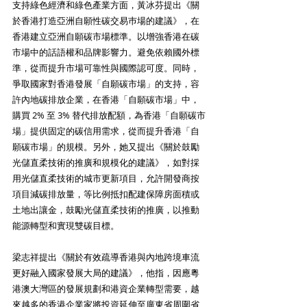
支持綠色經濟和綠色產業方面，黃冰芬提出《關
於香港打造亞洲自願性碳交易巿場的建議》，在
香港建立亞洲自願碳市場標準。以增強香港在碳
市場中的話語權和品牌影響力。避免依賴國外標
準，從而提升市場可靠性與國際認可度。同時，
爭取國家對香港發展「自願碳市場」的支持，容
許內地碳排放企業，在香港「自願碳市場」中，
購買 2% 至 3% 替代排放配額，為香港「自願碳市
場」提供固定的碳信用需求，從而提升香港「自
願碳市場」的規模。另外，她又提出《關於鼓勵
光儲直柔技術的推廣和規模化的建議》，如對採
用光儲直柔技術的城市更新項目，允許開發商按
項目減碳排放量，等比例抵扣配建保障房面積或
土地出讓金，鼓勵光儲直柔技術的推廣，以推動
能源轉型和實現雙碳目標。
梁志祥提出《關於有效疏導香港與內地跨境車流
更好融入國家發展大局的建議》，他指，因應粵
港澳大灣區的發展規劃和港資企業轉型需要，越
來越多的香港企業家將投資延伸至廣東省周圍省