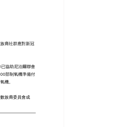
數族裔社群應對新冠
亦已協助尼泊爾聯會
00部制氧機準備付
氧機。 
少數族裔委員會成