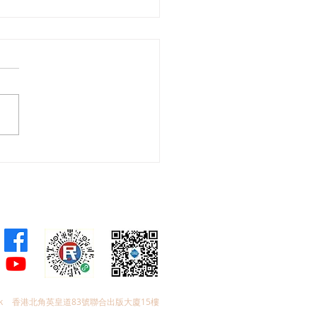
內地清真食品產業配套，
舜冀引進更多清真產品打
斯林友善環境
k
香港北角英皇道83號聯合出版大廈15樓