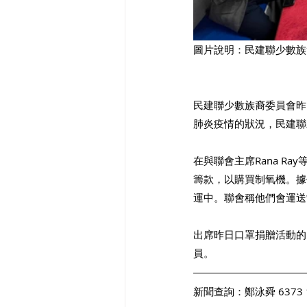
圖片說明：民建聯少數族
民建聯少數族裔委員會昨
肺炎疫情的狀況，民建聯
在與聯會主席Rana 
籌款，以購買制氧機。據
運中。聯會稱他們會運送
出席昨日口罩捐贈活動的
員。 
新聞查詢：鄭泳舜 6373 