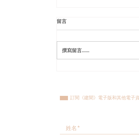
留言
撰寫留言......
民建聯少數族裔委員會、民建
聯九龍城支部、民族共融關愛
中心 慶祝香港回歸29年，民
族共融籃球邀請賽
訂閱《建聞》電子版和其他電子