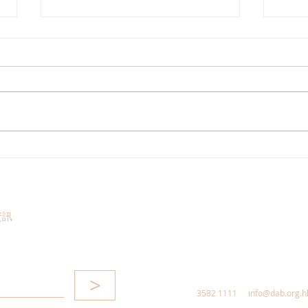
民建聯少數族裔委員會，民族
考察
共融關愛中心少數族裔健康共
鄭泳
融烹飪比賽
造穆
資訊
>
3582 1111
info@dab.org.h