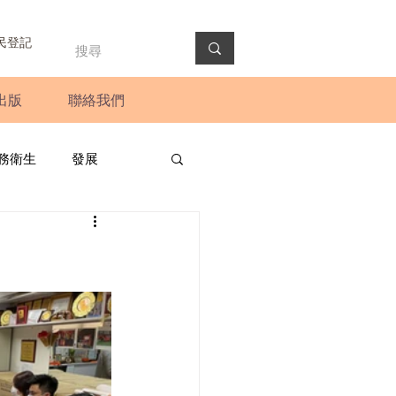
民登記
出版
聯絡我們
務衛生
發展
政預算案
圓桌會議
法會
新聞稿