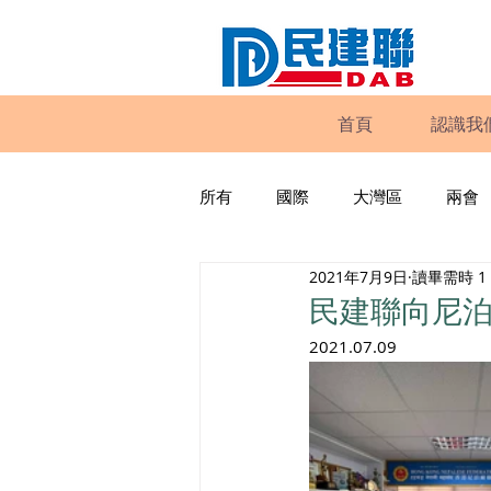
首頁
認識我
所有
國際
大灣區
兩會
2021年7月9日
讀畢需時 1
動物權益
工商專業
家
民建聯向尼
2021.07.09
政策倡議
民建聯報告及建議
暴力
議會監察
區議會