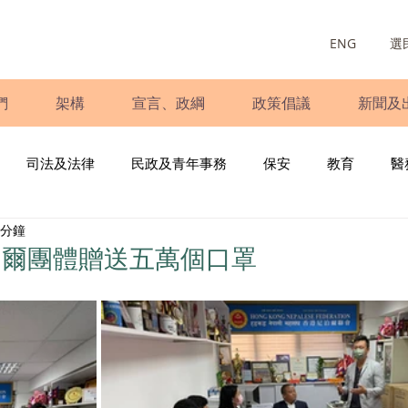
ENG
選
們
架構
宣言、政綱
政策倡議
新聞及
司法及法律
民政及青年事務
保安
教育
醫
 分鐘
庭
婦女
少數族裔
青年民建聯
施政報告
財
泊爾團體贈送五萬個口罩
書
調查
新冠肺炎
選舉
義工
民生
立