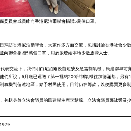
裔委員會成員昨向香港尼泊爾聯會捐贈5萬個口罩。 
日拜訪香港尼泊爾聯會，大家作多方面交流，包括討論香港社會少
並向聯會捐贈5萬個口罩，用於派發給本地少數族裔人士。 
Ray等代表交流下，我們明白尼泊爾疫苗短缺及急需制氧機，民建聯早前
他們所說，6月底已運送了第一批約200部制氧機往加德滿都，另有1
制氧機到偏遠地區，給予村民使用，目前仍在籌款，以便購買更多制
，包括身兼立法會議員的民建聯主席李慧琼、立法會議員鄭泳舜及
1979