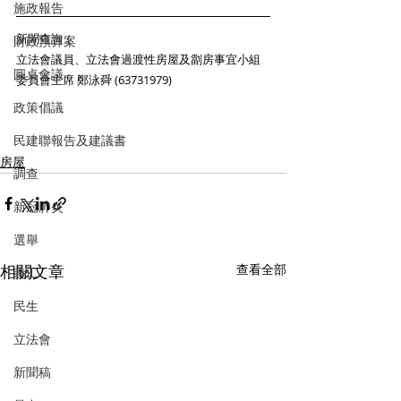
施政報告
新聞查詢： 
財政預算案
立法會議員、立法會過渡性房屋及劏房事宜小組
圓桌會議
委員會主席 鄭泳舜 (63731979)
政策倡議
民建聯報告及建議書
房屋
調查
新冠肺炎
選舉
相關文章
查看全部
義工
民生
立法會
新聞稿