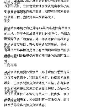
項目，如元朗八鄉北及前身是長沙灣熟食市場的
司法及法律
長順街項目。立法會過渡性房屋及劏房事宜小組
委員會主席鄭泳舜表示歡迎，期望有關營運者盡
民政及青年事務
快展開工程，盡快於今年及明年完工。 
保安
鄭泳舜稱雖然政府已覓得1.4萬個過渡性房屋單位
教育
的土地，但至今落成量只有1194個單位。他認為
醫務衛生
當局除了要「追落後」外，亦要確保在新界新規
劃的過渡屋項目，有公共交通配套設施。另外，
發展
他期望當局再檢視是否仍有空間增加過渡屋的供
應量，特別是檢視仍未有短期用途的政府閒置土
動物權益
地。 
工商專業
至於酒店賓館變作過渡屋，鄭泳舜稱知悉運房局
家庭
正在積極策劃中，預計五月推行。他指業界反應
婦女
不錯，已有多間酒店賓館遞交了申請，亦有多個
非政府機構樂意營運這類過渡性房屋，為輪候公
少數族裔
屋住戶或居住在不適切房屋人士，提供多一個住
屋選擇。鄭表示，相信計劃有一定吸引力，並可
青年民建聯
讓幾乎零旅客的酒店賓館受惠。