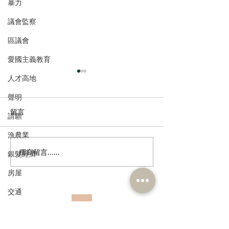
暴力
議會監察
區議會
愛國主義教育
人才高地
聲明
留言
請願
漁農業
撰寫留言......
姚銘回應洪水橋片區接兩
公屋租金加幅溫
銀髮經濟
標書
層收入滯後問題
房屋
交通
福利
訂閱《建聞》電子版和其他電子
資訊