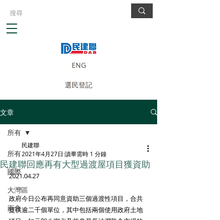
ENG
選民登記
文章
所有
民建聯
所有
2021年4月27日
讀畢需時 1 分鐘
民建聯回應再有大型過渡屋項目獲資助
國際
2021.04.27
大灣區
政府今日公布再同意資助三個過渡性項目，合共
兩會
提供逾二千個單位，其中包括兩個使用政府土地