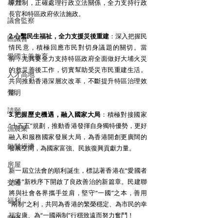
暴力
導體制，正確處理行政立法關係，全力支持行政
長官和特區政府依法施政。
議會監察
2.心繫民生福祉，全力支援災後重建
：深入把握民
區議會
情民意，積極回應市民對切身議題的關切。當
愛國主義教育
前，尤其要全力支持特區政府全面做好大埔火災
的救災善後工作，切實幫助受災市民重建生活。
人才高地
共同推動香港深層次改革，不斷提升特區治理效
聲明
能。
請願
3.把握歷史機遇，融入國家大局
：積極對接國家
“十五五”規劃，推動香港發揮自身獨特優勢，更好
漁農業
融入和服務國家發展大局，為香港開創更廣闊的
銀髮經濟
發展空間，為國家富強、民族復興貢獻力量。
房屋
新一屆立法會的順利誕生，標誌著香港在“愛國者
治港”新秩序下開啟了良政善治的新篇章。民建聯
交通
將與社會各界攜手並肩，堅守“一國”之本，善用
福利
“兩制”之利，共同為香港的繁榮穩定、為市民的幸
福安康、為“一國兩制”行穩致遠而努力奮鬥！