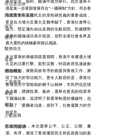
舉在安全、順利、圓滿中成功舉行。此次選舉不
司法及法律
僅是進一步鞏固發展符合“一國兩制”方針、符合香
民政及青年事務
港實際的高品質民主的里程碑意義的重要成就，
更是在大埔火災重大災難考驗下，香港社會齊心
保安
協力、堅定邁向由治及興的生動寫照。民建聯對
選舉的圓滿成功表示祝賀，並對全港社會各界及
教育
廣大選民的積極參與致以感謝。
醫務衛生
本次選舉的籌備與競選期間，香港不幸遭遇大埔
發展
火災的沉重打擊。面對災難，特區政府迅速啟動
動物權益
應急機制，展開高效有序的救援與善後工作，展
現了強大的管治能力。更令人動容的是，香港社
工商專業
會展現出守望相助的獅子山精神，市民們化悲憤
為力量，踴躍投票。最終，選舉在更高的投票率
家庭
下圓滿結束，這證明了新選舉制度的優越性，也
婦女
彰顯了「愛國者治港」原則下，社會凝聚力的空
前提升。
少數族裔
民建聯認為，本次選舉公平、公正、公開、廉
青年民建聯
潔、有序，展現了香港優質民主和良政善治的新