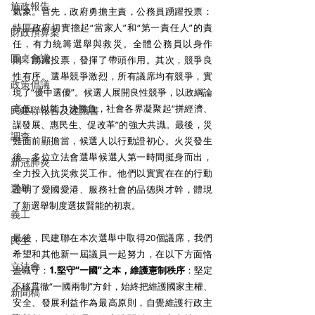
施政報告
氣象。首先，政府勇擔主責，公務員踴躍投票：
特區政府切實擔起“當家人”和“第一責任人”的責
財政預算案
任，有力統籌選舉與救災。全體公務員以身作
圓桌會議
則，踴躍投票，發揮了帶頭作用。其次，競爭良
性有序。選舉競爭激烈，所有議席均有競爭，實
政策倡議
現了“優中選優”。候選人展開良性競爭，以政綱論
高低、以能力決勝負，社會各界凝聚起“拼經濟、
民建聯報告及建議書
謀發展、惠民生、促改革”的強大共識。最後，災
調查
難面前顯擔當，候選人以行動證初心。火災發生
後，多位立法會選舉候選人第一時間挺身而出，
新冠肺炎
全力投入抗災救災工作。他們以實實在在的行動
選舉
證明了愛國愛港、服務社會的品德與才幹，體現
了新選舉制度選拔賢能的初衷。
義工
最後，民建聯在本次選舉中取得20個議席，我們
民生
希望和其他新一屆議員一起努力，在以下方面恪
立法會
盡職守：
1.堅守“一國”之本，維護憲制秩序
：堅定
不移貫徹“一國兩制”方針，始終把維護國家主權、
新聞稿
安全、發展利益作為最高原則，自覺維護行政主