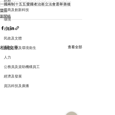
財經
一國兩制
十五五
愛國者治港
立法會選舉
善後
工商及創新科技
聲明
新聞稿
環境
政制
民政及文體
相關文章
查看全部
食物安全及環境衛生
人力
公務員及資助機構員工
經濟及發展
資訊科技及廣播