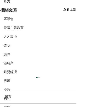
暴力
相關文章
查看全部
議會監察
區議會
愛國主義教育
人才高地
聲明
請願
漁農業
銀髮經濟
房屋
交通
留言
福利