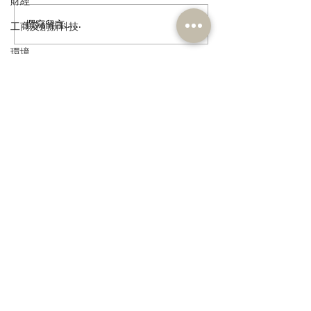
財經
撰寫留言......
港區人大代表團繼續考察
民建聯參觀九龍
工商及創新科技
安徽蕪湖，由鄉村建設到
及動物福利綜合
環境
低空經濟 視察城市發展新
政府就修例提升
舊面
利、打擊走私進
政制
民政及文體
訂閱《建聞》電子版和其他電子
資訊
食物安全及環境衛生
人力
公務員及資助機構員工
經濟及發展
>
資訊科技及廣播
本人同意我的個人資料被用
作民建聯通知我有關資訊。