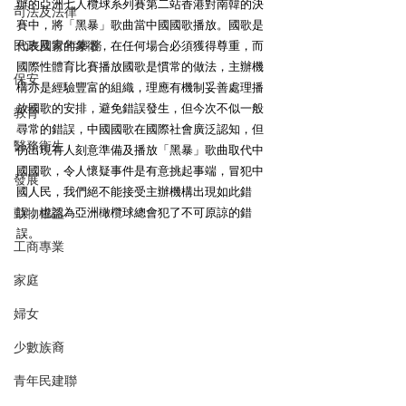
辦的亞洲七人欖球系列賽第二站香港對南韓的決
司法及法律
賽中，將「黑暴」歌曲當中國國歌播放。國歌是
民政及青年事務
代表國家的象徵，在任何場合必須獲得尊重，而
國際性體育比賽播放國歌是慣常的做法，主辦機
保安
構亦是經驗豐富的組織，理應有機制妥善處理播
放國歌的安排，避免錯誤發生，但今次不似一般
教育
尋常的錯誤，中國國歌在國際社會廣泛認知，但
醫務衛生
仍出現有人刻意準備及播放「黑暴」歌曲取代中
國國歌，令人懷疑事件是有意挑起事端，冒犯中
發展
國人民，我們絕不能接受主辦機構出現如此錯
動物權益
誤，也認為亞洲橄欖球總會犯了不可原諒的錯
誤。 
工商專業
家庭
婦女
少數族裔
青年民建聯