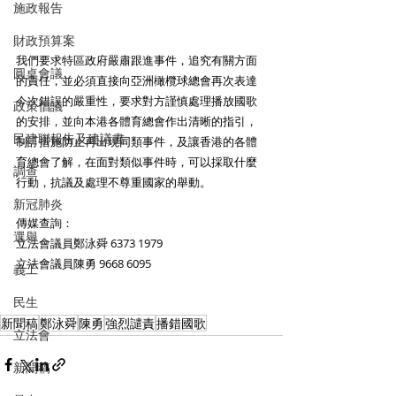
施政報告
財政預算案
我們要求特區政府嚴肅跟進事件，追究有關方面
圓桌會議
的責任，並必須直接向亞洲橄欖球總會再次表達
今次錯誤的嚴重性，要求對方謹慎處理播放國歌
政策倡議
的安排，並向本港各體育總會作出清晰的指引，
民建聯報告及建議書
制訂措施防止再出現同類事件，及讓香港的各體
育總會了解，在面對類似事件時，可以採取什麼
調查
行動，抗議及處理不尊重國家的舉動。 
新冠肺炎
傳媒查詢：
選舉
立法會議員鄭泳舜 6373 1979
立法會議員陳勇 9668 6095
義工
民生
新聞稿
鄭泳舜
陳勇
強烈譴責
播錯國歌
立法會
新聞稿