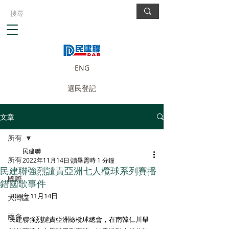
ENG
選民登記
文章
所有
民建聯
所有
2022年11月14日
讀畢需時 1 分鐘
民建聯強烈譴責亞洲七人欖球系列賽播
國際
錯國歌事件
2022年11月14日
大灣區
兩會
民建聯強烈譴責亞洲橄欖球總會，在南韓仁川舉