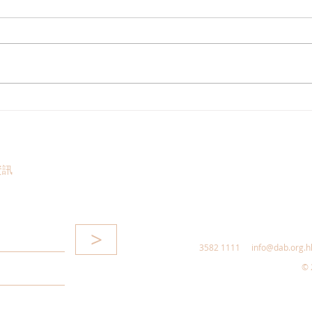
港區全國人大代表團考察安徽
立法
涇縣，調研紅色文化保護與非
敦促
遺活態傳承
助生
資訊
>
3582 1111
info@dab.org.h
© 