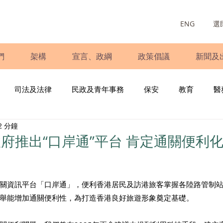
ENG
選
們
架構
宣言、政綱
政策倡議
新聞及
司法及法律
民政及青年事務
保安
教育
醫
2 分鐘
庭
婦女
少數族裔
青年民建聯
施政報告
財
府推出“口岸通”平台 肯定通關便利
書
調查
新冠肺炎
選舉
義工
民生
立
關資訊平台「口岸通」，便利香港居民及訪港旅客掌握各陸路管制
舉能增加通關便利性，為打造香港良好旅遊形象奠定基礎。