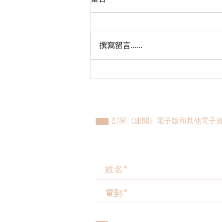
撰寫留言......
民建聯參觀九龍動物管理及動
物福利綜合大樓，與政府就修
例提升動物福利、打擊走私進
行探討
訂閱《建聞》電子版和其他電子