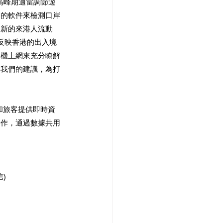
高峰期適當調節遊
關的軟件來檢測口岸
更新的來港人流動
反映香港的出入境
手機上網來充分瞭解
納我們的建議，為打
和旅客提供即時資
合作，通過數據共用
。
)