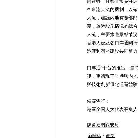
民建聯一直都非常關注通
客來港人流的機制﹐以確
人流，建議內地有關部門
態，旅遊設施情況的綜合
人流﹑主要旅遊景點情況
香港人流及各口岸通關情
造便利灣區建設共同努力
口岸通”平台的推出，是
訊，更體現了香港與內地
與技術創新優化通關體驗
傳媒查詢：
港區全國人大代表召集人、民建
陳勇
通關
保安局
新聞稿
政制