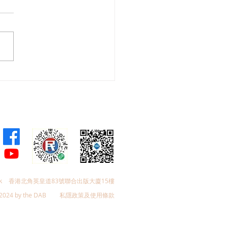
會議員林琳、蘇紹聰共同
加強生殖科技監管 加強輔
育保障
k
香港北角英皇道83號聯合出版大廈15樓
2024 by the DAB
私隱政策及使用條款