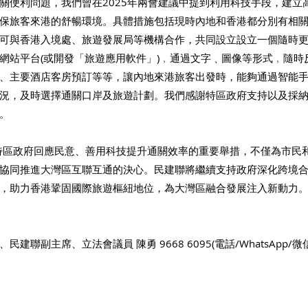
關便利問題，我們曾在2025年兩會建議中提到利用科技手段，建立
保旅客來港的舒暢環境。具體措施包括現時內地和香港都分別有相
可與香港入境處、旅遊發展局等機構合作，共同設立設立一個隨時
網站平台(或開發「旅遊應用軟件」)﹐通過文字﹑圖像等形式﹐隨時
、主要酒店客房預訂等等，讓內地來港旅客出發時，能夠通過智能
況，及時選擇通關口岸及旅遊計劃。我們感謝特區政府支持以及採
。
特區政府回應民意、善用科技提升通關效率的重要舉措，不僅為市民
協同推進大灣區互聯互通的決心。民建聯將繼續支持政府深化跨境
，助力香港鞏固國際旅遊樞紐地位，為大灣區融合發展注入新動力
聯副主席、立法會議員 陳勇 9668 6095(電話/WhatsApp/微信