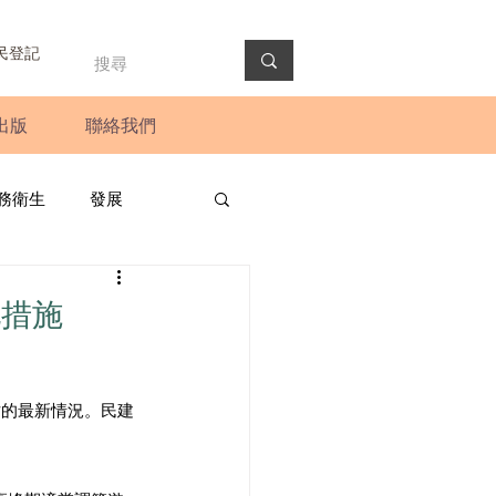
民登記
出版
聯絡我們
務衛生
發展
政預算案
圓桌會議
化措施
法會
新聞稿
站的最新情況。民建