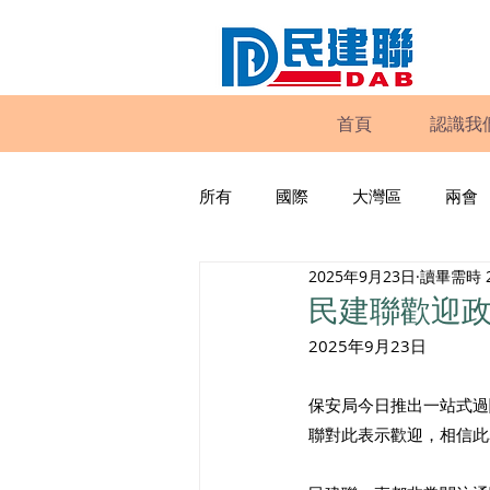
首頁
認識我
所有
國際
大灣區
兩會
2025年9月23日
讀畢需時 
動物權益
工商專業
家
民建聯歡迎政
2025年9月23日
政策倡議
民建聯報告及建議
保安局今日推出一站式過
聯對此表示歡迎，相信此
暴力
議會監察
區議會