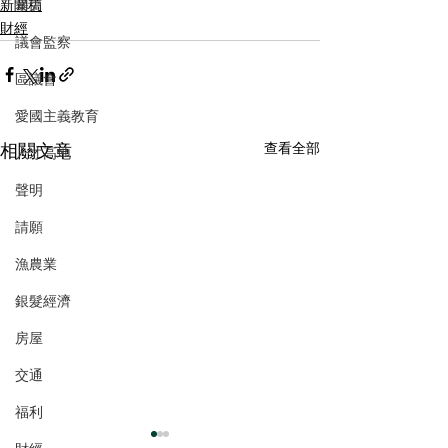
新聞稿
暴力
財經
議會監察
區議會
愛國主義教育
相關文章
查看全部
人才高地
聲明
請願
漁農業
銀髮經濟
房屋
交通
福利