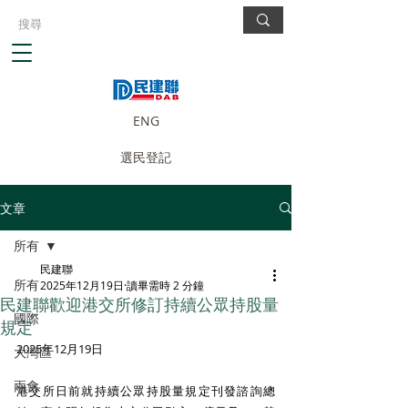
ENG
選民登記
文章
所有
民建聯
所有
2025年12月19日
讀畢需時 2 分鐘
民建聯歡迎港交所修訂持續公眾持股量
國際
規定
2025年12月19日
大灣區
兩會
港交所日前就持續公眾持股量規定刊發諮詢總