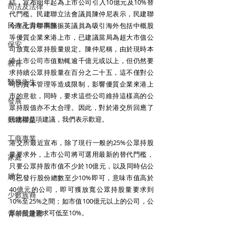
結，宣布明年起為上市公司引入10億元及10%替
司法及法律
代門檻。民建聯立法會議員陳仲尼表示，民建聯
民政及青年事務
今年七月聯同陳振英議員為吸引海外包括中概股
等優質企業來港上市，已建議當局為超大市值公
保安
司放寬公眾持股量規定。陳仲尼稱，由於現時本
港上市公司市值動輒逾千億元或以上，但仍然要
教育
求持續公眾持股量在百分之二十五，這不僅對公
醫務衛生
司的資本管理等造成限制，影響優質企業來港上
市的意欲，同時，要求這些公司維持這樣高的公
發展
眾持股值亦不太合理。因此，對於港交所回應了
動物權益
民建聯是項建議，我們表示歡迎。
工商專業
港交所最近宣布，除了現行一般的25%公眾持股
量要求外，上市公司將可選用最新的替代門檻，
家庭
只要公眾持股市值不少於10億元，以及同時佔公
婦女
司已發行股份總數至少10%即可，意味市值高於
40億元的公司，即可獲放寬公眾持股量要求到
少數族裔
10%至25%之間；如市值100億元以上的公司，公
眾持股量要求可低至10%。
青年民建聯