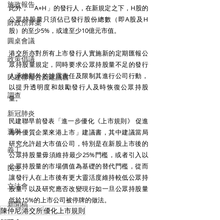
施政報告
此外，「A+H」的發行人，在新規定之下，H股的
公眾持股量只須佔已發行股份總數（即A股及H
財政預算案
股）的至少5%，或達至少10億元市值。
圓桌會議
港交所亦對所有上市發行人實施新的定期匯報公
政策倡議
眾持股量規定，同時要求公眾持股量不足的發行
人承擔額外的披露責任及限制其進行公司行動，
民建聯報告及建議書
以提升透明度和鼓勵發行人及時恢復公眾持股
調查
量。
新冠肺炎
民建聯早前發表「進一步優化《上市規則》 促進
選舉
海外優質企業來港上市」建議書，其中建議當局
研究允許超大市值公司，特別是在新股上市後的
義工
公眾持股量毋須維持最少25%門檻，或者引入以
公眾持股量的市場價值為基礎的替代門檻，從而
民生
讓發行人在上市後有更大靈活度維持較低公眾持
立法會
股量，以及研究應否改變現行如一旦公眾持股量
低於15%的上市公司被停牌的做法。
新聞稿
陳仲尼
港交所
優化上市規則