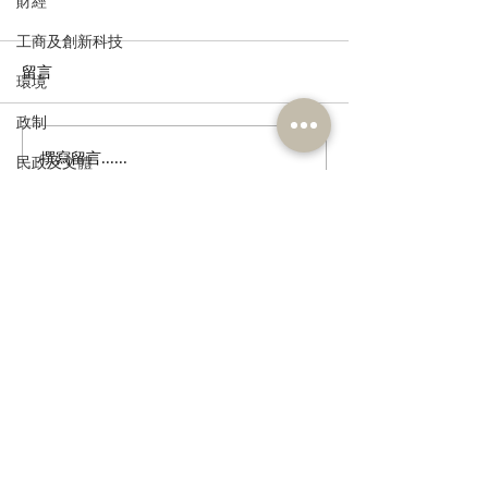
財經
工商及創新科技
留言
環境
政制
撰寫留言......
港區全國人大代表團考察
立法會議員林琳
民政及文體
安徽涇縣，調研紅色文化
共同敦促加強生
食物安全及環境衛生
保護與非遺活態傳承
管 加強輔助生育
人力
公務員及資助機構員工
訂閱《建聞》電子版和其他電子
資訊
經濟及發展
資訊科技及廣播
>