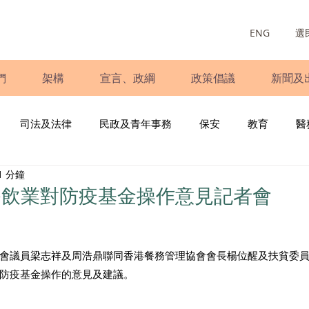
ENG
選
們
架構
宣言、政綱
政策倡議
新聞及
司法及法律
民政及青年事務
保安
教育
醫
1 分鐘
庭
婦女
少數族裔
青年民建聯
施政報告
財
餐飲業對防疫基金操作意見記者會
書
調查
新冠肺炎
選舉
義工
民生
立
會議員梁志祥及周浩鼎聯同香港餐務管理協會會長楊位醒及扶貧委
防疫基金操作的意見及建議。 