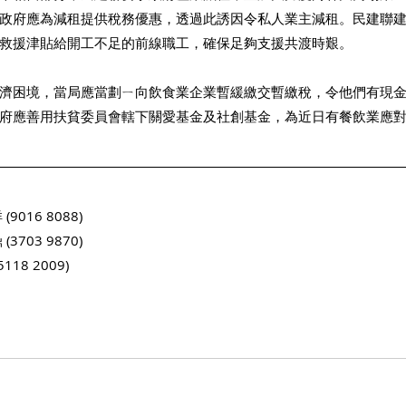
政府應為減租提供稅務優惠，透過此誘因令私人業主減租。民建聯建
救援津貼給開工不足的前線職工，確保足夠支援共渡時艱。 
濟困境，當局應當劃ㄧ向飲食業企業暫緩繳交暫繳稅，令他們有現
府應善用扶貧委員會轄下關愛基金及社創基金，為近日有餐飲業應
 
016 8088)
703 9870)
18 2009)