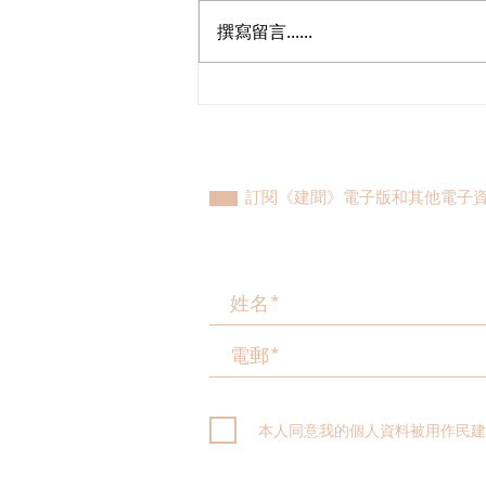
撰寫留言......
朱立威歡迎國務院批准港澳遊
艇灣區免擔保倡完善配套打造
亞洲遊艇中心
訂閱《建聞》電子版和其他電子
本人同意我的個人資料被用作民建