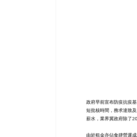
政府早前宣布防疫抗疫基
短批核時間，務求達致及
薪水，業界冀政府除了2
由於租金亦佔食肆營運成