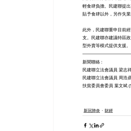
輕食肆負擔。民建聯提出
貼予食肆以外，另作失業
此外，民建聯重申目前經
支。民建聯亦建議特區政
型外賣等模式提供支援。
新聞聯絡 : 
民建聯立法會議員 梁志祥 (9
民建聯立法會議員 周浩鼎 (3
扶貧委員會委員 葉文斌 (51
新冠肺炎
財經