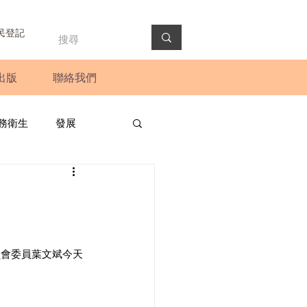
民登記
出版
聯絡我們
務衛生
發展
政預算案
圓桌會議
法會
新聞稿
員會委員葉文斌今天