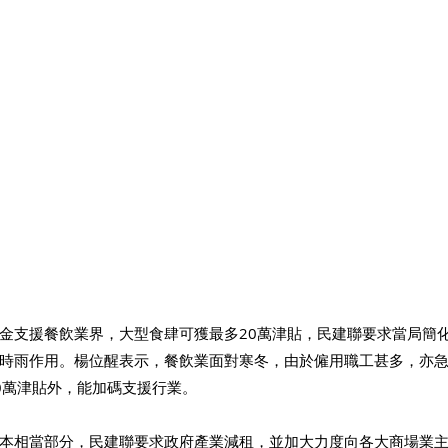
金支援餐飲業界，大型食肆可獲最多20萬津貼，民建聯要求當局簡
時雨作用。楊位醒表示，餐飲業面對寒冬，由於僱用職工甚多，亦
0萬津貼外，能加碼支援行業。 
本相當部分，民建聯要求政府產業減租，並加大力度向各大商場業