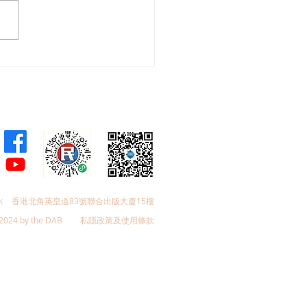
威促推動粵港澳遊艇自由
倡訂遊艇產業五年藍圖 成
層次統籌部門
k
香港北角英皇道83號聯合出版大廈15樓
2024 by the DAB
私隱政策及使用條款