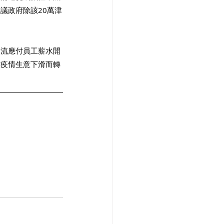
議政府除該20萬津
金流應付員工薪水開
對疫情生意下滑而轉