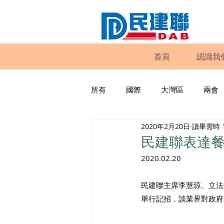
首頁
認識我
所有
國際
大灣區
兩會
2020年2月20日
讀畢需時 
動物權益
工商專業
家
民建聯表達
2020.02.20
政策倡議
民建聯報告及建議
民建聯主席李慧琼、立法
舉行記招，談業界對政府
暴力
議會監察
區議會