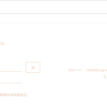
民建聯歡迎國務院批覆港澳遊
朱立
艇免擔保政策 助推大灣區遊艇
行 
自由行邁新台階
立高
資訊
>
3582 1111
info@dab.org.h
© 
聯通知我有關資訊。