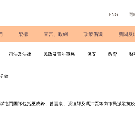
ENG
選
們
架構
宣言、政綱
政策倡議
新聞及
司法及法律
民政及青年事務
保安
教育
醫
 分鐘
庭
婦女
少數族裔
青年民建聯
施政報告
財
資
書
調查
新冠肺炎
選舉
義工
民生
立
聯屯門團隊包括巫成鋒、曾憲康、張恒輝及馮沛賢等向市民派發抗