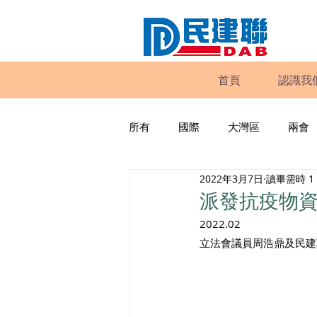
首頁
認識我
所有
國際
大灣區
兩會
2022年3月7日
讀畢需時 1
動物權益
工商專業
家
派發抗疫物
2022.02
政策倡議
民建聯報告及建議
立法會議員周浩鼎及民建
暴力
議會監察
區議會