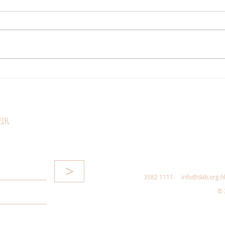
港區全國人大代表團考察安徽
立法
涇縣，調研紅色文化保護與非
敦促
遺活態傳承
助生
資訊
>
3582 1111
info@dab.org.h
© 