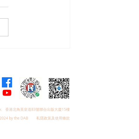
會議員林琳、蘇紹聰共同
加強生殖科技監管 加強輔
育保障
k
香港北角英皇道83號聯合出版大廈15樓
2024 by the DAB
私隱政策及使用條款