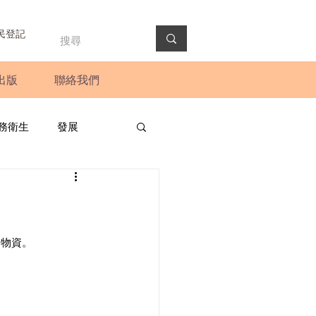
民登記
出版
聯絡我們
務衛生
發展
政預算案
圓桌會議
法會
新聞稿
疫物資。