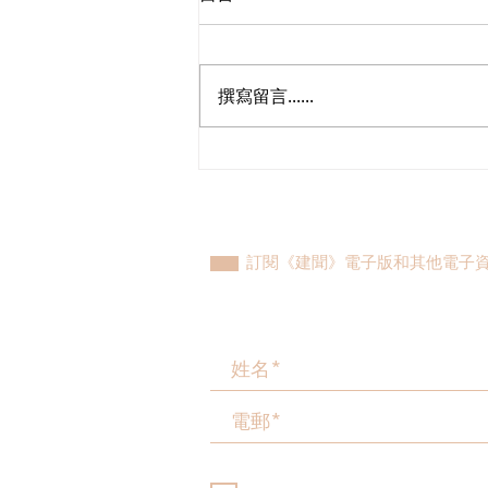
撰寫留言......
民建聯參觀九龍動物管理及動
物福利綜合大樓，與政府就修
例提升動物福利、打擊走私進
行探討
訂閱《建聞》電子版和其他電子