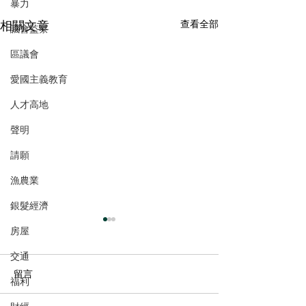
暴力
相關文章
查看全部
議會監察
區議會
愛國主義教育
人才高地
聲明
請願
漁農業
銀髮經濟
房屋
交通
留言
福利