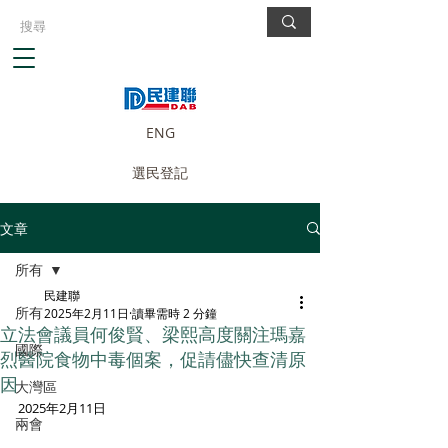
ENG
選民登記
文章
所有
民建聯
所有
2025年2月11日
讀畢需時 2 分鐘
立法會議員何俊賢、梁熙高度關注瑪嘉
國際
烈醫院食物中毒個案，促請儘快查清原
因
大灣區
2025年2月11日
兩會