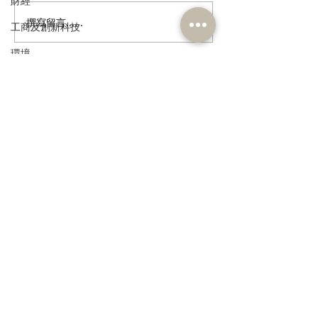
財經
撰寫留言......
陳永光歡迎中醫醫院推展
葛珮帆探訪罕見
工商及創新科技
兩項中西醫協作專病治療
發育不全症」病童
環境
項目
倡加快創新藥物
網，為病童守護
政制
金機會
訂閱《建聞》電子版和其他電子
民政及文體
資訊
食物安全及環境衛生
人力
公務員及資助機構員工
經濟及發展
>
資訊科技及廣播
本人同意我的個人資料被用
作民建聯通知我有關資訊。