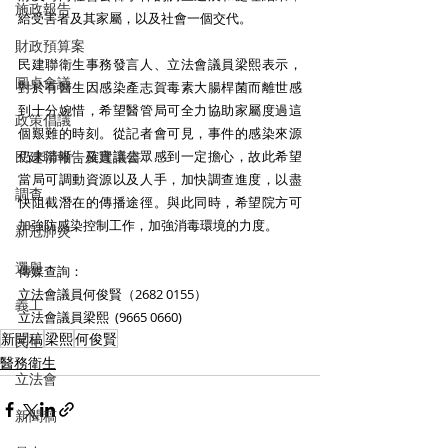
施政報告
給受害者及其家屬，以及社會一個交代。
財政預算案
民建聯衛生事務發言人、立法會議員梁熙表示，
圓桌會議
對於有醫生因感染產志賀毒素大腸桿菌而離世感
到十分婉惜，希望醫管局可全力協助家屬度過這
政策倡議
個艱難的時刻。從記者會可見，事件的感染來源
民建聯報告及建議書
仍未清晰，確實讓公眾感到一定擔心，故此希望
當局可調動資源以及人手，加快調查進度，以盡
調查
快阻截潛在的傳播途徑。與此同時，希望院方可
加強防感染控制工作，加強消毒環境的力度。
新冠肺炎
選舉
傳媒查詢：
立法會議員何俊賢（2682 0155）
義工
立法會議員梁熙  (9665 0660)
新聞稿
梁熙
何俊賢
民生
醫務衛生
立法會
新聞稿