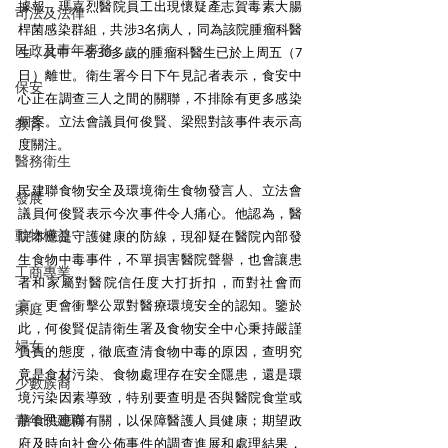
據報，瑪嘉烈醫院員工出現懷疑產志賀毒素大腸
司法及法律
桿菌感染群組，共涉3名病人，同為該院腫瘤科醫
民政及青年事務
生，其中一名30多歲的腫瘤科醫生已於上周五（7
日）離世。衛生署今日下午見記者表示，食安中
保安
心正在調查三人之間的關聯，不排除有更多感染
個案。立法會議員何俊賢、梁熙對該事件表示高
教育
度關注。
醫務衛生
民建聯食物安全及環境衛生食物發言人、立法會
發展
議員何俊賢表示今次事件令人痛心。他認為，醫
動物權益
院本應是守護健康的防線，現卻疑在醫院內部發
生食物中毒事件，不單損害醫院聲譽，也會讓患
工商專業
者和家屬對醫院信任度大打折扣，而對社會而
言，更會衝擊公眾對醫療環境安全的認知。鑒於
家庭
此，何俊賢促請衛生署及食物安全中心秉持嚴謹
婦女
負責的態度，徹底查清食物中毒的原因，查明究
竟是食材污染、食物處理存在安全隱患，還是環
少數族裔
境污染因素導致，特别要查明是否與醫院食堂或
青年民建聯
膳食供應商有關，以保障醫護人員健康；期望政
府及時向社會公佈事件的調查進展和處理結果，