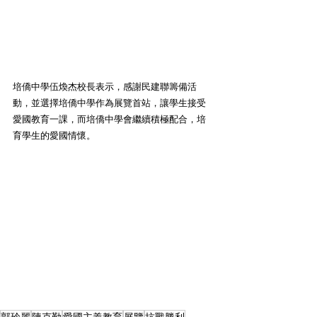
培僑中學伍煥杰校長表示，感謝民建聯籌備活
動，並選擇培僑中學作為展覽首站，讓學生接受
愛國教育一課，而培僑中學會繼續積極配合，培
育學生的愛國情懷。
郭玲麗
陳克勤
愛國主義教育
展覽
抗戰勝利