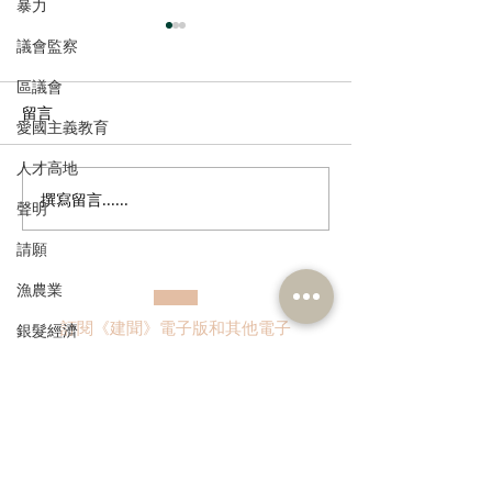
暴力
議會監察
區議會
留言
愛國主義教育
人才高地
撰寫留言......
走進蔚來、國盾量子與科
鄭泳舜夥九龍城
聲明
大訊飛，港區人大代表團
區視察，樂見啟
請願
深入合肥調研科創成果
會刺激地區消費
業界加碼優惠，
漁農業
宣傳迎未來盛事
訂閱《建聞》電子版和其他電子
銀髮經濟
資訊
房屋
交通
福利