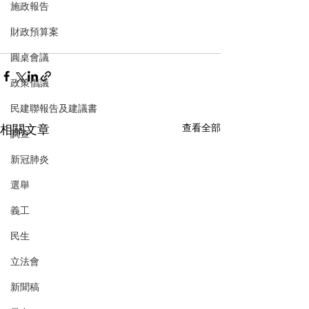
施政報告
財政預算案
圓桌會議
政策倡議
民建聯報告及建議書
相關文章
查看全部
調查
新冠肺炎
選舉
義工
民生
立法會
新聞稿