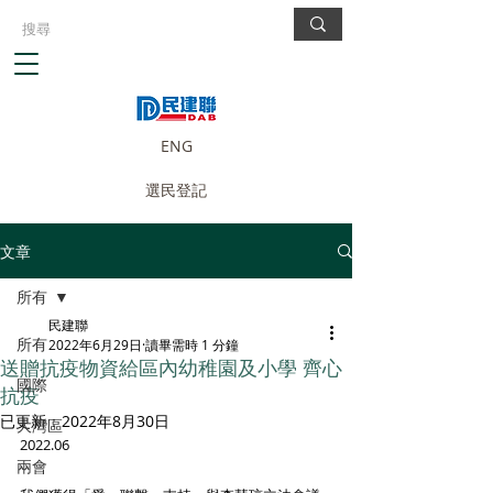
ENG
選民登記
文章
所有
民建聯
所有
2022年6月29日
讀畢需時 1 分鐘
送贈抗疫物資給區內幼稚園及小學 齊心
國際
抗疫
已更新：
2022年8月30日
大灣區
2022.06
兩會