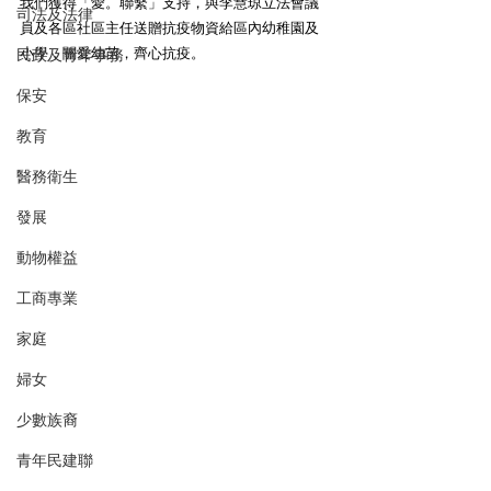
我們獲得「愛。聯繫」支持，與李慧琼立法會議
司法及法律
員及各區社區主任送贈抗疫物資給區內幼稚園及
小學，關愛幼苗，齊心抗疫。 
民政及青年事務
保安
教育
醫務衛生
發展
動物權益
工商專業
家庭
婦女
少數族裔
青年民建聯