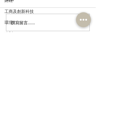
財經
工商及創新科技
環境
撰寫留言......
走進蔚來、國盾量子與科
鄭泳舜夥九龍城
大訊飛，港區人大代表團
區視察，樂見啟
政制
深入合肥調研科創成果
會刺激地區消費
民政及文體
業界加碼優惠，
宣傳迎未來盛事
食物安全及環境衛生
訂閱《建聞》電子版和其他電子
資訊
人力
公務員及資助機構員工
經濟及發展
資訊科技及廣播
>