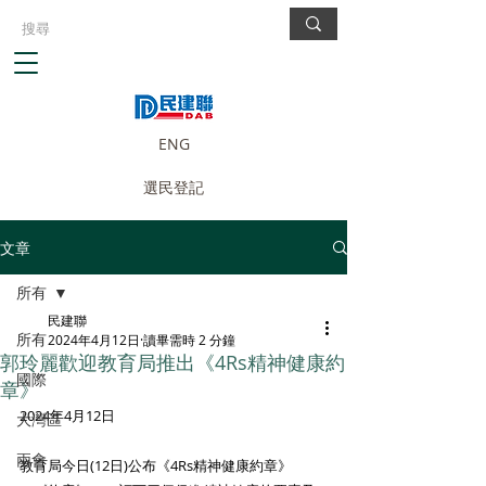
ENG
選民登記
文章
所有
民建聯
所有
2024年4月12日
讀畢需時 2 分鐘
郭玲麗歡迎教育局推出《4Rs精神健康約
國際
章》
2024年4月12日
大灣區
兩會
教育局今日(12日)公布《4Rs精神健康約章》