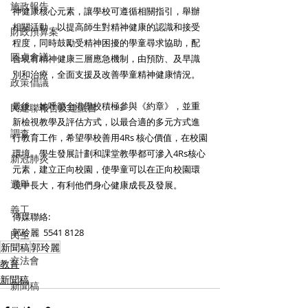
施政報告
神健康核心元素，讓學校可遵循相關指引，舉辦
相關活動，以提高師生對精神健康的認識和接受
財政預算案
程度，同時鼓勵受精神困擾的學童尋求協助，配
圓桌會議
合現有精神健康三層應急機制，由預防、及早識
別和治療，全面支援及改善學童精神健康情況。
政策倡議
最後，她呼籲全港學校積極參與《約章》，並重
民建聯報告及建議書
新檢視教學及評估方式，以最合適的多元方式進
調查
行教育工作，希望學校善用4Rs 核心價值，在校園
環境、學生發展計劃和課堂教學都可滲入4Rs核心
新冠肺炎
元素，建立正向校園，使學童可以在正向校園環
選舉
境中長大，有利他們身心健康成長及發展。
義工
傳媒聯絡:
郭玲麗  5541 8128
民生
新聞稿
郭玲麗
立法會
教育
新聞稿
新聞稿