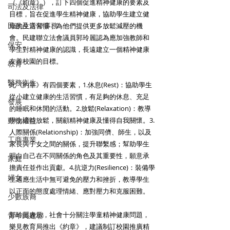
（《約章》），訂下四個促進精神健康的要素及
司法及法律
目標，旨在促進學生精神健康，協助學生建立健
民政及青年事務
康的生活習慣，為他們提供更多放鬆減壓的機
會。民建聯立法會議員郭玲麗認為應加強教師和
保安
學生對精神健康的認識，長遠建立一個精神健康
友善校園的目標。
教育
醫務衛生
此《約章》有四個要素，1.休息(Rest)：協助學生
從小建立健康的生活習慣，有足夠的休息、充足
發展
的睡眠和休閒的活動。2.放鬆(Relaxation)：教導
動物權益
學生適時放鬆，關顧精神健康及懂得自我關懷。3.
人際關係(Relationship)：加強同儕、師生，以及
工商專業
家長與子女之間的關係，提升聯繫感；幫助學生
明白自己在不同關係的角色及其重要性，願意承
家庭
擔責任並作出貢獻。4.抗逆力(Resilience)：裝備學
婦女
生適應生活中無可避免的壓力和挫折，教導學生
以正面的態度處理情緒、應對壓力和克服困難。
少數族裔
郭玲麗表示，社會十分關注學童精神健康問題，
青年民建聯
樂見教育局推出《約章》，建議制訂校園推廣精