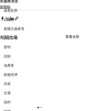
鄭泳舜
重建
暴力
新聞稿
議會監察
區議會
愛國主義教育
相關文章
查看全部
人才高地
聲明
請願
漁農業
銀髮經濟
房屋
交通
福利