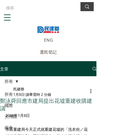
ENG
選民登記
文章
所有
民建聯
所有
1月8日
讀畢需時 2 分鐘
鄭泳舜回應市建局提出花墟重建收購建
國際
議
2026年1月8日
大灣區
兩會
市區重建局今天正式就重建花墟的「洗衣街／花