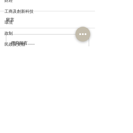
財經
工商及創新科技
留言
環境
政制
撰寫留言......
港區全國人大代表團考察
立法會議員林琳
民政及文體
安徽涇縣，調研紅色文化
共同敦促加強生
食物安全及環境衛生
保護與非遺活態傳承
管 加強輔助生育
人力
公務員及資助機構員工
訂閱《建聞》電子版和其他電子
資訊
經濟及發展
資訊科技及廣播
>