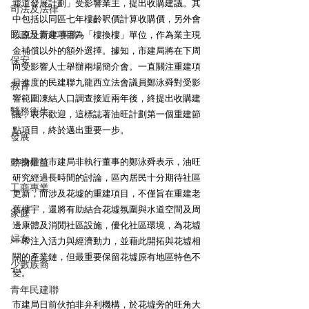
墟道發展計劃」受影響業主，提出收購建議。其
司法及法律
中包括以同區七年樓齡呎價計算收購價，另外會
民政及青年事務
以原址新建項目為「樓換樓」單位，作為業主現
金補償以外的額外選擇。據知，市建局將在下周
保安
向受影響人士舉辦兩場簡介會。一直關注重建項
目進度的民建聯九龍西立法會議員鄭泳舜對受影
教育
響範圍凍結人口調查接近兩年後，終提出收購建
醫務衛生
議，表示歡迎，這標誌著油旺計劃第一個重建節
點項目，終於邁出重要一步。
發展
動物權益
本身是前市建局非執行董事的鄭泳舜表示，油旺
研究經過長時間的討論，區內居民十分期待社區
工商專業
更新，而涉及花墟的重建項目，不僅旨在重建老
舊樓宇，還將有助結合花墟氛圍與水道空間及周
家庭
邊康體及消閒社區設施，優化社區環境，為花墟
婦女
一帶注入活力與經濟動力，並藉此開拓與花墟相
關的產業鏈，但最重要保留花墟原有地區特色不
少數族裔
變。
青年民建聯
市建局日前伙拍非弁利機構，於花墟旁的旺角大