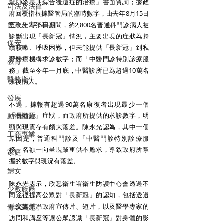
冠肺炎長期綜合後遺症的治療」書面質詢；據政
司法及法律
府回覆指根據醫管局的臨時數字，由去年8月15日
民政及青年事務
至今年2月6日期間，約2,800名普通科門診病人被
診斷出現「長新冠」情況，主要出現的症狀為持
保安
續咳嗽、呼吸困難，但未能提供「長新冠」到私
營醫療機構求診數字；而「中醫門診特別診療服
教育
務」截至今年一月底，中醫診所已為超過10萬名
醫務衛生
康復病人。
發展
不過，據報有超過90萬名康復者出現最少一個
動物權益
「長新冠」症狀，而政府所提供的求診數字，明
顯與現實存有頗大落差。陳永光認為，其中一個
工商專業
原因是，普通科門診及「中醫門診特別診療服
務」名額一向呈現嚴重供不應求，導致政府所掌
家庭
握的數字與現況有落差。 
婦女
陳永光表示，欣悉衞生署衞生防護中心會透過不
少數族裔
同途徑提高公眾對「長新冠」的認知，包括透過
社交媒體、政府宣傳片、短片，以及醫學專家的
青年民建聯
訪問和講座等讓公眾認識「長新冠」對身體的影