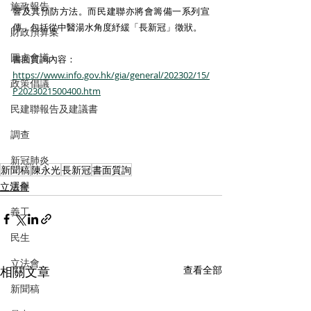
施政報告
響及其預防方法。而民建聯亦將會籌備一系列宣
傳，包括從中醫湯水角度紓緩「長新冠」徵狀。 
財政預算案
圓桌會議
書面質詢內容：
https://www.info.gov.hk/gia/general/202302/15/
政策倡議
P2023021500400.htm
民建聯報告及建議書
調查
新冠肺炎
新聞稿
陳永光
長新冠
書面質詢
選舉
立法會
義工
民生
立法會
相關文章
查看全部
新聞稿