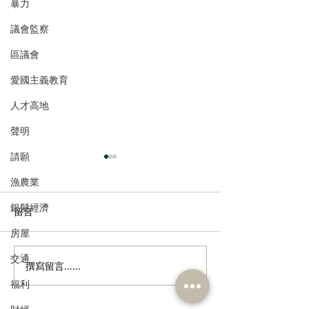
暴力
議會監察
區議會
愛國主義教育
人才高地
聲明
請願
漁農業
銀髮經濟
留言
房屋
交通
撰寫留言......
葛珮帆聯同香港潮州商會
陳勇歡迎選管會
倡打造「港汕氫能走
加強宣傳投票規
福利
廊」，推動香港綠色運輸
跨區投票