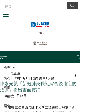
ENG
選民登記
文章
所有
民建聯
所有
2023年2月15日
讀畢需時 1 分鐘
陳永光就「新冠肺炎長期綜合後遺症的
國際
治療」提出書面質詢
2023年2月15日
大灣區
兩會
民建聯立法會議員陳永光向立法會提出關於「新