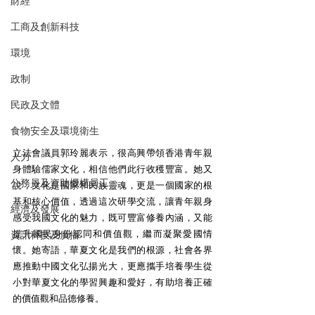
財經
工商及創新科技
環境
政制
民政及文體
食物安全及環境衛生
立法會議員郭玲麗表示，很高興帶領香港青年親
人力
身體驗儒家文化，相信他們此行收穫豐富。她又
公務員及資助機構員工
說，文化是國家和民族靈魂，更是一個國家的根
基和核心價值，透過這次研學交流，讓青年親身
經濟及發展
感受我國文化的魅力，既可豐富修養內涵，又能
提升國民身份認同和價值觀，繼而凝聚愛國情
資訊科技及廣播
懷。她寄語，華夏文化是我們的根源，社會各界
應推動中國文化弘揚光大，更應攜手培養學生從
小對華夏文化的學習興趣和愛好，有助培養正確
的價值觀和品德修養。