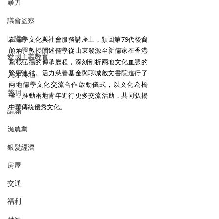
暴力
議會監察
區議會
在儒學文化與社會服務講座上，顏回第79代後裔
顏炳罡教授闡述儒學從山東發源至新儒家在香港
愛國主義教育
紮根弘揚的傳承歷程，深刻剖析兩地文化血脈的
緊密連結。活力慈善基金與聊城啟文書院進行了
人才高地
兩地儒學文化交流合作啟動儀式，以文化為橋
聲明
樑，推動兩地青年進行更多交流活動，共同弘揚
中華傳統優秀文化。
請願
漁農業
銀髮經濟
房屋
交通
福利