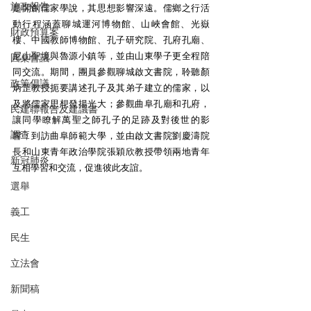
施政報告
是開創儒家學說，其思想影響深遠。儒鄉之行活
動行程涵蓋聊城運河博物館、山峽會館、光嶽
財政預算案
樓、中國教師博物館、孔子研究院、孔府孔廟、
尼山聖境與魯源小鎮等，並由山東學子更全程陪
圓桌會議
同交流。期間，團員參觀聊城啟文書院，聆聽顏
政策倡議
炳罡教授扼要講述孔子及其弟子建立的儒家，以
及將儒家思想發揚光大；參觀曲阜孔廟和孔府，
民建聯報告及建議書
讓同學瞭解萬聖之師孔子的足跡及對後世的影
調查
響；到訪曲阜師範大學，並由啟文書院劉慶濤院
長和山東青年政治學院張穎欣教授帶領兩地青年
新冠肺炎
互相學習和交流，促進彼此友誼。
選舉
義工
民生
立法會
新聞稿