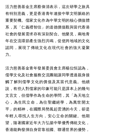
活力慈善基金主席蔡偉清表示，這次研學之旅具
有特別意義，更是香港青年連接中華文明脈絡的
重要契機。儒家文化作為中華文明的核心價值體
系，其「仁義禮智信」的道德價值觀與當代香港
社會的發展需求存有深刻契合。他樂見，兩地青
年在交流環節產生強烈共鳴，促使跨地域的文化
認同，展現了傳統文化在現代社會的強大凝聚
力。
活力慈善基金青年發展委員會主席楊位恒認為，
儒學文化及社會服務交流團能讓同學透過親身接
觸了解到儒學文化的價值及其當代意義。他續
說，有些人對儒家的印象可能只是課本上的幾句
文言文，但儒學作為生命的學問，其「為天地立
心，為生民立命，為往聖繼絕學，為萬世開太
平」的精神，在國際局勢風起雲湧的今天，卻是
年輕人尋找人生方向，安心立命的關鍵。他期
望，隨著國家近年大力弘揚中華優秀傳統文化，
香港能夠發揮自身背靠祖國、聯通世界的優勢，