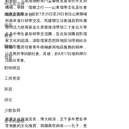
劃贊助、九龍油塘鯉魚門盂蘭會及凝望社作支持
司法及法律
機構，舉辦「儒鄉之行——山東儒學文化及社會
服務交流團」，並於7月25日至29日前往山東聊城
民政及青年事務
與曲阜進行研學交流。民建聯立法會議員郭玲麗
保安
聯同活力慈善基金主席蔡偉清帶領三十多位大學
生及中學生參加研學交流團，旨在加深團員對儒
教育
家文化的認識，汲取儒家思想與地區治理相結合
醫務衛生
經驗，從而培養青年積極參與地區服務的精神，
以及將所學回饋社會。其後，於8月17日順利舉行
發展
活動分享會。
動物權益
工商專業
家庭
婦女
少數族裔
華夏文化源遠流長，博大精深，五千多年歷史孕
青年民建聯
育無數的文化瑰寶。我國萬世師表——孔子，更