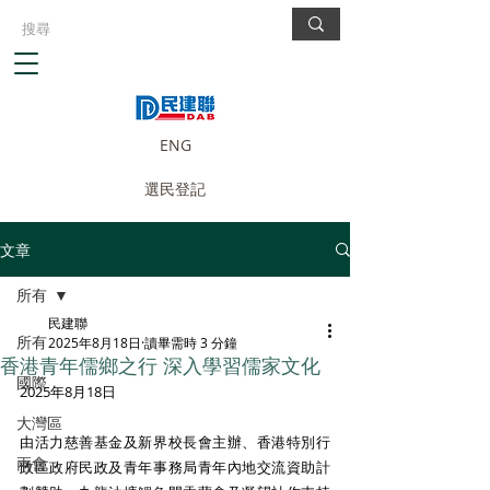
ENG
選民登記
文章
所有
民建聯
所有
2025年8月18日
讀畢需時 3 分鐘
香港青年儒鄉之行 深入學習儒家文化
國際
2025年8月18日
大灣區
由活力慈善基金及新界校長會主辦、香港特別行
兩會
政區政府民政及青年事務局青年內地交流資助計