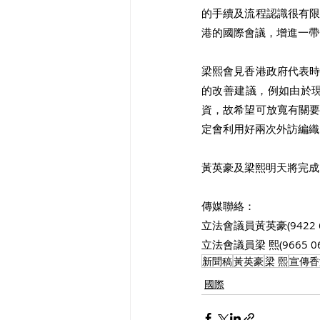
的手續及流程認識很有
港的國際會議，增進一帶
梁熙會見香港政府代表
的改善建議，例如由於
資，故希望可放寬有關
定會利用好兩次外訪編織
黃英豪及梁熙明天將完成
傳媒聯絡：
立法會議員黃英豪(9422 6
立法會議員梁 熙(9665 0
新聞稿
黃英豪
梁 熙
宣傳香
國際