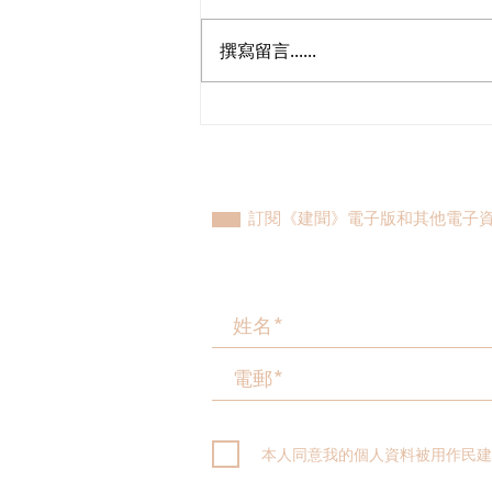
撰寫留言......
歡迎國際統一私法協會在香港
設聯絡辦公室
訂閱《建聞》電子版和其他電子
本人同意我的個人資料被用作民建