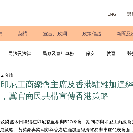
ENG
選
們
架構
宣言、政綱
政策倡議
新聞及
司法及法律
民政及青年事務
保安
教育
醫
2 分鐘
庭
婦女
少數族裔
青年民建聯
施政報告
財
與印尼工商總會主席及香港駐雅加達
面，冀官商民共構宣傳香港策略
書
調查
新冠肺炎
選舉
義工
民生
立
梁熙今日繼續在印尼峇里參與B20峰會，期間亦與印尼工商總會主席Ars
香港策略。黃英豪與梁熙亦與香港駐雅加達經濟貿易辦事處代表會面