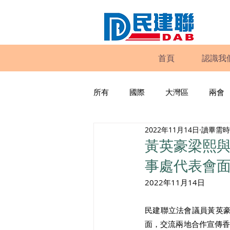
首頁
認識我
所有
國際
大灣區
兩會
2022年11月14日
讀畢需時 
動物權益
工商專業
家
黃英豪梁熙
事處代表會
政策倡議
民建聯報告及建議
2022年11月14日 
民建聯立法會議員黃英豪及
暴力
議會監察
區議會
面，交流兩地合作宣傳