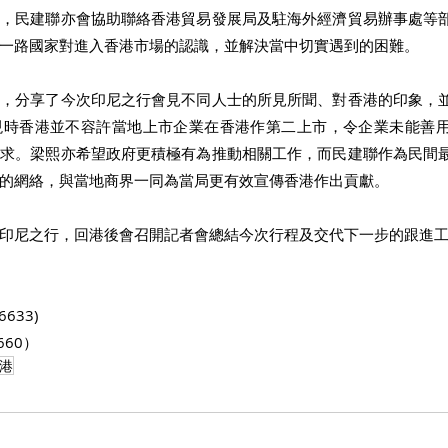
限，民建聯亦會協助聯絡香港貿易發展局及駐海外經濟貿易辦事處等
一路國家對進入香港市場的認識，並解決當中切實遇到的困難。 
時，分享了今次印尼之行會見不同人士的所見所聞、對香港的印象，
現時香港並不容許當地上市企業在香港作第二上市，令企業未能善
要求。梁熙亦希望政府更積極有為推動相關工作，而民建聯作為民間
的網絡，與當地商界一同為當局更有效宣傳香港作出貢獻。 
印尼之行，回港後會召開記者會總結今次行程及交代下一步的跟進工
633)
660） 
港