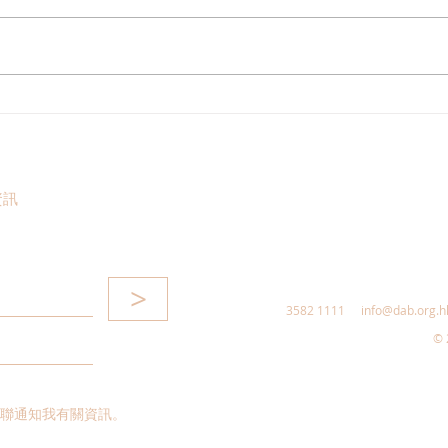
林琳議員斥責美方無理延長對
民建
香港的“國家緊急狀態”
港 
資訊
>
3582 1111
info@dab.org.h
© 
聯通知我有關資訊。