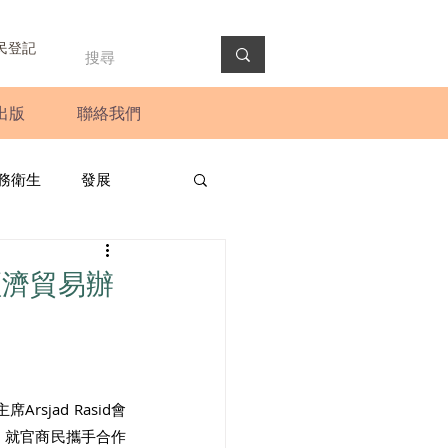
民登記
出版
聯絡我們
務衛生
發展
政預算案
圓桌會議
經濟貿易辦
法會
新聞稿
jad Rasid會
，就官商民攜手合作