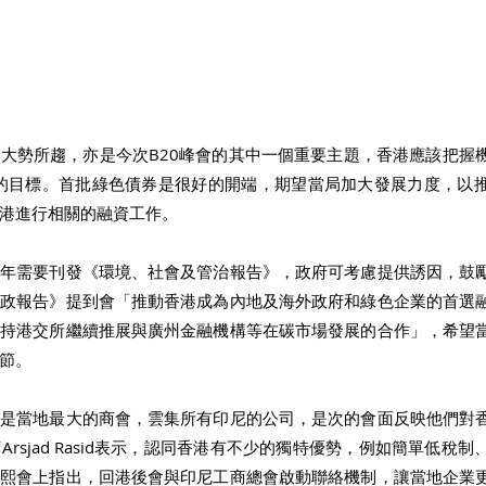
大勢所趨，亦是今次B20峰會的其中一個重要主題，香港應該把握
和的目標。首批綠色債券是很好的開端，期望當局加大發展力度，以
港進行相關的融資工作。 
每年需要刊發《環境、社會及管治報告》，政府可考慮提供誘因，鼓
施政報告》提到會「推動香港成為內地及海外政府和綠色企業的首選
支持港交所繼續推展與廣州金融機構等在碳市場發展的合作」，希望
節。 
會是當地最大的商會，雲集所有印尼的公司，是次的會面反映他們對
rsjad Rasid表示，認同香港有不少的獨特優勢，例如簡單低稅
梁熙會上指出，回港後會與印尼工商總會啟動聯絡機制，讓當地企業