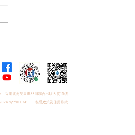
聯屯門支部舉辦「中國香
- 法國柔道運動交流日」
k
香港北角英皇道83號聯合出版大廈15樓
2024 by the DAB
私隱政策及使用條款