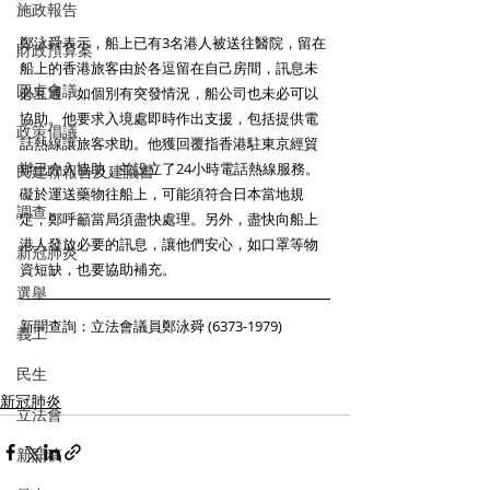
施政報告
鄭泳舜表示，船上已有3名港人被送往醫院，留在
財政預算案
船上的香港旅客由於各逗留在自己房間，訊息未
圓桌會議
必互通，如個別有突發情況，船公司也未必可以
協助。他要求入境處即時作出支援，包括提供電
政策倡議
話熱線讓旅客求助。他獲回覆指香港駐東京經貿
辦已介入協助，並設立了24小時電話熱線服務。
民建聯報告及建議書
礙於運送藥物往船上，可能須符合日本當地規
調查
定，鄭呼籲當局須盡快處理。另外，盡快向船上
港人發放必要的訊息，讓他們安心，如口罩等物
新冠肺炎
資短缺，也要協助補充。
選舉
新聞查詢：立法會議員鄭泳舜 (6373-1979)
義工
民生
新冠肺炎
立法會
新聞稿