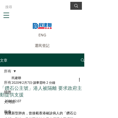
ENG
選民登記
文章
所有
民建聯
所有
2020年2月7日
讀畢需時 2 分鐘
「鑽石公主號」港人被隔離 要求政府主
國際
動提供支援
2020.02.07
大灣區
兩會
因應新型肺炎，曾接載香港確診病人的「鑽石公