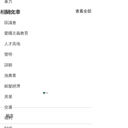
暴力
相關文章
查看全部
議會監察
區議會
愛國主義教育
人才高地
聲明
請願
漁農業
銀髮經濟
房屋
交通
留言
福利