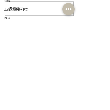
財經
撰寫留言......
多了解、規律生活、保持
香港註冊中醫學
工商及創新科技
社交，有助改善「長新
林蓓茵博士推介
環境
冠」患者負面情緒
湯，助紓緩「長
體疲倦等徵狀
政制
民政及文體
訂閱《建聞》電子版和其他電子
資訊
食物安全及環境衛生
人力
公務員及資助機構員工
經濟及發展
>
資訊科技及廣播
本人同意我的個人資料被用
作民建聯通知我有關資訊。