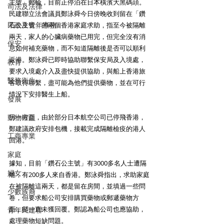
主號」郵輪，目前正停泊在日本橫濱大黑碼頭。
司法及法律
民建聯立法會議員鄭泳舜今日傍晚收到留在「鑽
民政及青年事務
石公主號」的兩個香港家庭求助，指至今被隔離
兩天，家人的心臟病藥物已用完，但完全沒有消
保安
息如何補充藥物，而不知道隔離後是否可以順利
返港。鄭泳舜已即時協助聯繫保安局及入境處，
教育
要求入境處介入及盡快提供協助，與船上香港旅
醫務衛生
客取得聯繫，盡可能為他們提供藥物，並在可行
情況下安排醫生上船。 
發展
動物權益
另一方面，由於部分日本航空公司已停飛香港，
鄭建議政府安排包機，接載完成隔離檢疫的港人
工商專業
回港。 
家庭
據知，目前「鑽石公主號」有3000多名人士遭隔
婦女
離，有200多人來自香港。鄭泳舜指出，求助家庭
在被隔離這兩天，都是留在房間，並填過一些問
少數族裔
卷，但要求船公司安排購買藥物或郵遞藥物方
面，卻一直未獲回覆。鄭認為船公司也應協助，
青年民建聯
處理藥物短缺問題。 