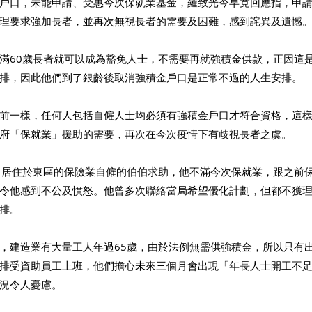
戶口，未能申請、受惠今次保就業基金，羅致光今早竟回應指，申
理要求強加長者，並再次無視長者的需要及困難，感到詫異及遺憾
滿60歲長者就可以成為豁免人士，不需要再就強積金供款，正因這
排，因此他們到了銀齡後取消強積金戶口是正常不過的人生安排。
前一樣，任何人包括自僱人士均必須有強積金戶口才符合資格，這
府「保就業」援助的需要，再次在今次疫情下有歧視長者之虞。
，居住於東區的保險業自僱的伯伯求助，他不滿今次保就業，跟之前
令他感到不公及憤怒。他曾多次聯絡當局希望優化計劃，但都不獲
排。
，建造業有大量工人年過65歲，由於法例無需供強積金，所以只有
排受資助員工上班，他們擔心未來三個月會出現「年長人士開工不
況令人憂慮。