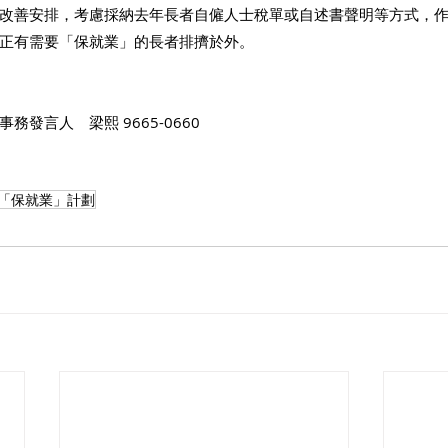
改善安排，考慮採納去年長者自僱人士稅單或自述書聲明等方式，
正有需要「保就業」的長者排擠於外。
發言人　梁熙 9665-0660
「保就業」計劃