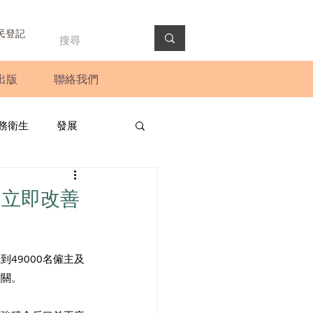
民登記
出版
聯絡我們
務衛生
發展
政預算案
圓桌會議
局立即改善
法會
新聞稿
49000名僱主及
難關。