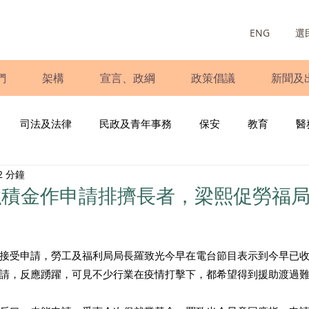
ENG
選
們
架構
宣言、政綱
政策倡議
新聞及
司法及法律
民政及青年事務
保安
教育
醫
2 分鐘
庭
婦女
少數族裔
青年民建聯
施政報告
財
強積金作申請排擠長者，梁熙促勞福
書
調查
新冠肺炎
選舉
義工
民生
立
接受申請，勞工及福利局局長羅致光今早在電台節目表示到今早已收到
的申請，反應踴躍，可見不少行業在疫情打擊下，都希望得到援助渡過