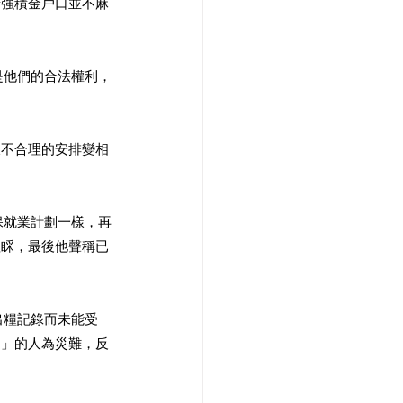
請強積金戶口並不麻
。
是他們的合法權利，
樣不合理的安排變相
保就業計劃一樣，再
理睬，最後他聲稱已
出糧記錄而未能受
足」的人為災難，反