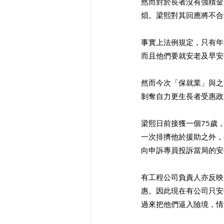
然而對於長者沒有強積金
煩。梁熙對其回應將不合
事實上法例規定，只有年
而且他們要就安老及早安
然而今次「保就業」與之
剝奪自力更生長者受惠政
梁熙日前接獲一個75歲
一次排擠他於援助之外，
向申訴專員投訴當局的安
有工程公司負責人亦反映
惠。因此現在有公司只安
過來把他們逼入險境，情