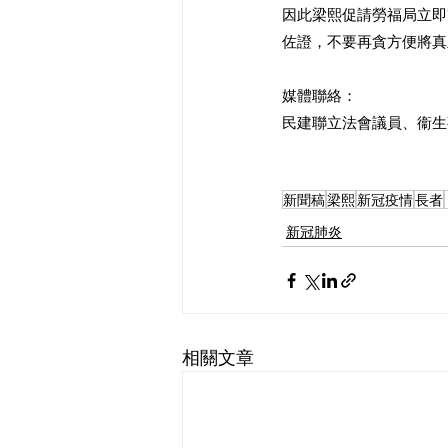
因此梁熙促請勞福局立即
佐證，不要再貪方便將真
媒體聯絡：
民建聯立法會議員、衞生事務
新聞稿
梁熙
新冠疫情
長者
新冠肺炎
相關文章