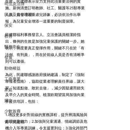
生效，民建聯表示全力支持此項重要法例的實
司法及法律
施。新例清楚訂明教師、社工、醫護等25類專業
民政及青年事務
人員，如發現嚴重虐兒跡象，必須依法作出舉
報，為兒童安全增添一道重要的制度保障。 
保安
民建聯福利事務發言人、立法會議員植潔鈴指
教育
出，條例的生效是加強兒童保護的關鍵一步。她
醫務衛生
表示，制度要真正發揮作用，關鍵不只在於「有
法例、有刑責」，而在於前線人員是否有清晰準
發展
則可以遵循。 
動物權益
為此，民建聯感謝政府接納建議，制定了《強制
工商專業
舉報者指南》，協助從業者理解責任界線，讓大
家「知道點做、敢於去做」，減少因疑慮而錯失
家庭
及早介入的黃金時間。植潔鈴期望當局加強向業
婦女
界提供培訓，包括： 
少數族裔
1.​增設更多針對前線的實務課程，提升辨識風險與
處理個案能力；2.​加強與兒童溝通、情緒調節及危
青年民建聯
機介入等專業訓練，令支援更到位；3.​強化跨部門