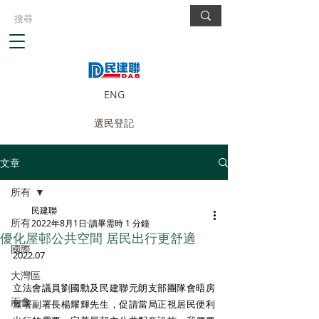
ENG
選民登記
文章
所有
民建聯
所有
2022年8月1日
讀畢需時 1 分鐘
優化屋邨公共空間 居民出行更舒適
國際
2022.07
大灣區
立法會議員劉國勳及民建聯元朗支部團隊會晤房
兩會
屋署副署長楊耀輝先生，促請當局正視居民便利