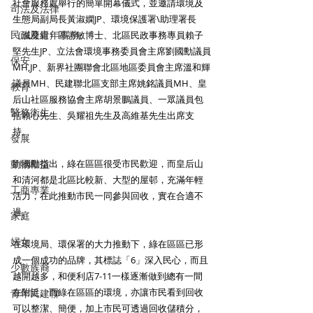
社會服務處舉行的簡單開幕儀式，並邀請環境及
司法及法律
生態局副局長黃淑嫻JP、環境保護署\助理署長
民政及青年事務
（減廢組）區詩敏博士、北區民政事務專員賴子
堅先生JP、立法會環境事務委員會主席劉國勳議員
保安
MH,JP、新界社團聯會北區地區委員會主席溫和輝
議員MH、民建聯北區支部主席姚銘議員MH、皇
教育
后山社區服務協會主席胡景鵬議員、一眾議員包
醫務衛生
括賴心先生、吳耀祖先生及高維基先生出席支
持。
發展
動物權益
劉國勳指出，綠在區區很受市民歡迎，而皇后山
和清河都是北區比較新、大型的屋邨，充滿年輕
工商專業
活力，在此推動市民一同參與回收，實在合適不
過。
家庭
婦女
在環境局、環保署的大力推動下，綠在區區已形
成一個成功的品牌，其標誌「6」深入民心，而且
少數族裔
越開越多，和便利店7-11一樣逐漸做到總有一間
在附近。而綠在區區的環境，亦讓市民看到回收
青年民建聯
可以整潔、簡便，加上市民可透過回收儲積分，