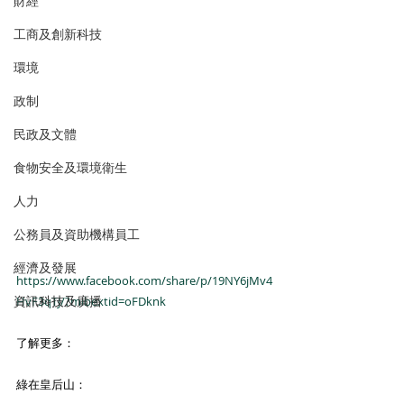
財經
工商及創新科技
環境
政制
民政及文體
食物安全及環境衛生
人力
公務員及資助機構員工
經濟及發展
https://www.facebook.com/share/p/19NY6jMv4
資訊科技及廣播
HvF3qTJ/?mibextid=oFDknk
了解更多：
綠在皇后山：