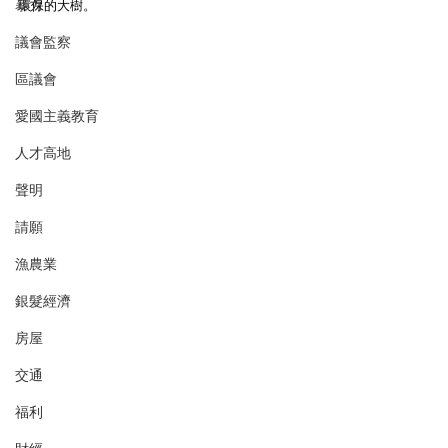
暴力
環保的大樹。
議會監察
區議會
愛國主義教育
人才高地
聲明
請願
漁農業
銀髮經濟
房屋
交通
福利