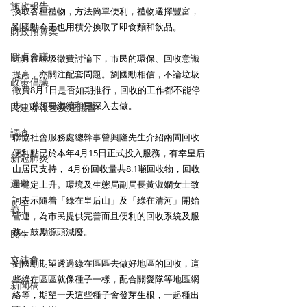
施政報告
換取各種禮物，方法簡單便利，禮物選擇豐富，
劉國勳今天也用積分換取了即食麵和飲品。
財政預算案
圓桌會議
近月在垃圾徵費討論下，市民的環保、回收意識
提高，亦關注配套問題。劉國勳相信，不論垃圾
政策倡議
徵費8月1日是否如期推行，回收的工作都不能停
步，必須要繼續和更深入去做。
民建聯報告及建議書
調查
聯協社會服務處總幹事曾興隆先生介紹兩間回收
便利點已於本年4月15日正式投入服務，有幸皇后
新冠肺炎
山居民支持， 4月份回收量共8.1噸回收物，回收
選舉
量穩定上升。環境及生態局副局長黃淑嫻女士致
詞表示隨着「綠在皇后山」及「綠在清河」開始
義工
營運，為市民提供完善而且便利的回收系統及服
務，鼓勵源頭減廢。
民生
立法會
劉國勳期望透過綠在區區去做好地區的回收，這
些綠在區區就像種子一樣，配合關愛隊等地區網
新聞稿
絡等，期望一天這些種子會發芽生根，一起種出