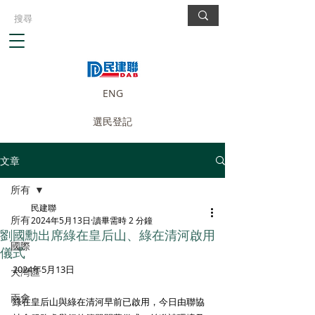
ENG
選民登記
文章
所有
民建聯
所有
2024年5月13日
讀畢需時 2 分鐘
劉國勳出席綠在皇后山、綠在清河啟用
國際
儀式
2024年5月13日
大灣區
兩會
綠在皇后山與綠在清河早前已啟用，今日由聯協