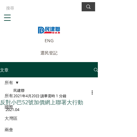
ENG
選民登記
文章
所有
民建聯
所有
2021年4月20日
讀畢需時 1 分鐘
反對小巴52號加價網上聯署大行動
國際
2021.04
大灣區
兩會