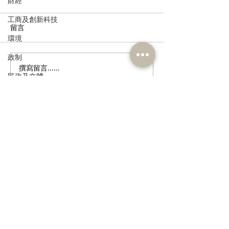
財經
工商及創新科技
留言
環境
政制
撰寫留言......
張培剛歡迎東九龍智慧綠
陳恒鑌、郭芙蓉
民政及文體
色運輸系統招標，盼預留
新行車天橋安全
延伸完善區內交通
路政署及運輸署
食物安全及環境衛生
路指示牌 增設
人力
誌助駕駛者及早
訂閱《建聞》電子版和其他電子
公務員及資助機構員工
資訊
經濟及發展
資訊科技及廣播
>