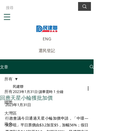
ENG
選民登記
文章
所有
民建聯
所有
2023年1月31日
讀畢需時 1 分鐘
回應天星小輪獲批加價
國際
2023年1月31日
大灣區
行政會議今日通過天星小輪加價申請，「中環—
兩會
尖沙咀」平日票價由$3.2加至$5，加幅56%；假日