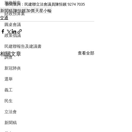
施政報告
新聞查詢：民建聯立法會議員陳恒鑌 9274 7035
新聞稿
陳恒鑌
加價
天星小輪
財政預算案
交通
圓桌會議
政策倡議
民建聯報告及建議書
相關文章
查看全部
調查
新冠肺炎
選舉
義工
民生
立法會
新聞稿