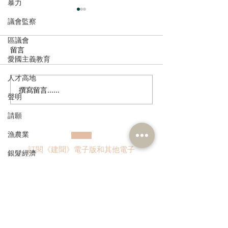
暴力
議會監察
區議會
留言
愛國主義教育
人才高地
撰寫留言......
張培剛歡迎東九龍智慧綠
陳恒鑌、郭芙蓉
聲明
色運輸系統招標，盼預留
新行車天橋安全
請願
延伸完善區內交通
路政署及運輸署
路指示牌 增設
漁農業
誌助駕駛者及早
訂閱《建聞》電子版和其他電子
銀髮經濟
資訊
房屋
交通
福利