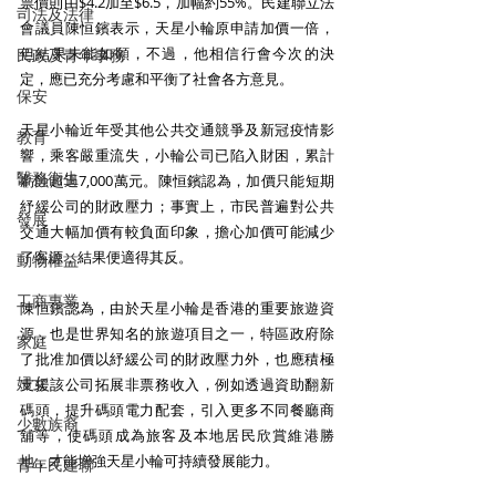
票價則由$4.2加至$6.5，加幅約55%。民建聯立法
司法及法律
會議員陳恒鑌表示，天星小輪原申請加價一倍，
但結果未能如願，不過，他相信行會今次的決
民政及青年事務
定，應已充分考慮和平衡了社會各方意見。
保安
天星小輪近年受其他公共交通競爭及新冠疫情影
教育
響，乘客嚴重流失，小輪公司已陷入財困，累計
醫務衛生
虧蝕超過7,000萬元。陳恒鑌認為，加價只能短期
紓緩公司的財政壓力；事實上，市民普遍對公共
發展
交通大幅加價有較負面印象，擔心加價可能減少
了客源，結果便適得其反。
動物權益
工商專業
陳恒鑌認為，由於天星小輪是香港的重要旅遊資
源，也是世界知名的旅遊項目之一，特區政府除
家庭
了批准加價以紓緩公司的財政壓力外，也應積極
婦女
支援該公司拓展非票務收入，例如透過資助翻新
碼頭，提升碼頭電力配套，引入更多不同餐廳商
少數族裔
舖等，使碼頭成為旅客及本地居民欣賞維港勝
地，才能增強天星小輪可持續發展能力。
青年民建聯