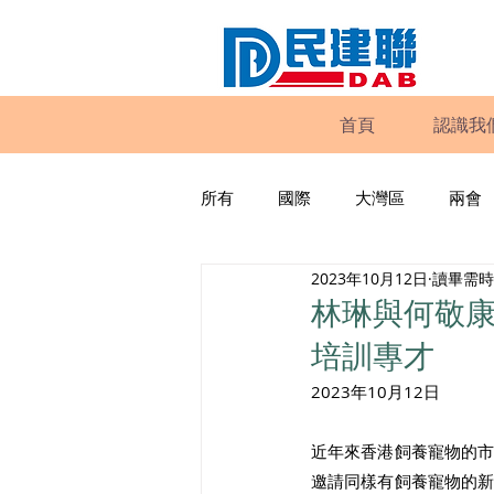
首頁
認識我
所有
國際
大灣區
兩會
2023年10月12日
讀畢需時 
動物權益
工商專業
家
林琳與何敬
培訓專才
政策倡議
民建聯報告及建議
2023年10月12日
近年來香港飼養寵物的
暴力
議會監察
區議會
邀請同樣有飼養寵物的