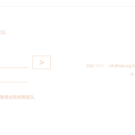
港區全國人大代表團考察安徽
立法
涇縣，調研紅色文化保護與非
敦促
遺活態傳承
助生
資訊
>
3582 1111
info@dab.org.h
© 
聯通知我有關資訊。