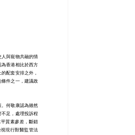
使人與寵物共融的情
認為香港相比於西方
上的配套安排之外，
的條件之一，建議政
策。何敬康認為雖然
管不足，處理投訴程
水平質素參差，斷錯
檢視現行獸醫監管法