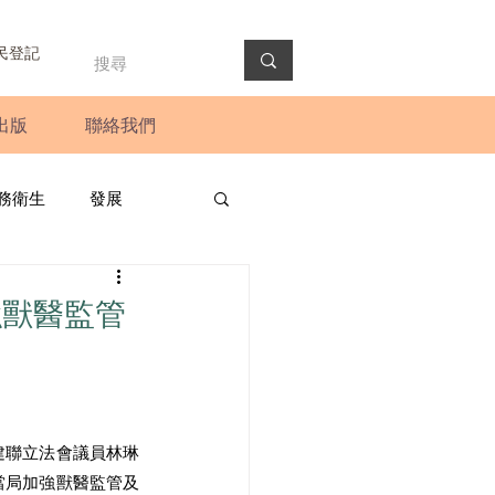
民登記
出版
聯絡我們
務衛生
發展
政預算案
圓桌會議
強獸醫監管
法會
新聞稿
建聯立法會議員林琳
當局加強獸醫監管及