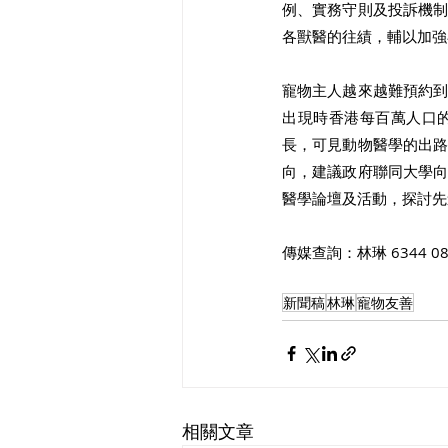
例、實務守則及投訴機
各獸醫的往績，輔以加強
寵物主人越來越難預約
出現時香港每百萬人口
長，可見動物醫學的出
向，建議政府聯同大學
醫學論壇及活動，探討先
傳媒查詢：林琳 6344 08
新聞稿
林琳
寵物友善
相關文章