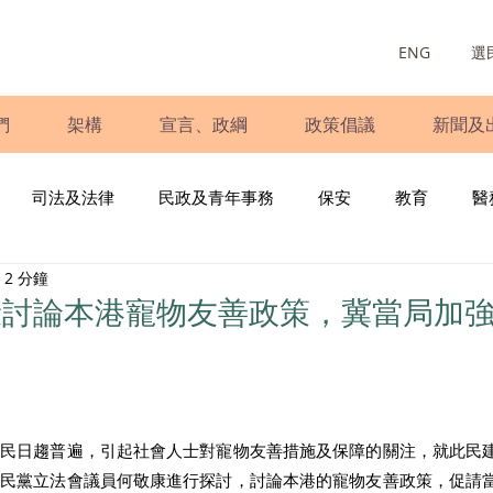
ENG
選
們
架構
宣言、政綱
政策倡議
新聞及
司法及法律
民政及青年事務
保安
教育
醫
2 分鐘
庭
婦女
少數族裔
青年民建聯
施政報告
財
康討論本港寵物友善政策，冀當局加
書
調查
新冠肺炎
選舉
義工
民生
立
市民日趨普遍，引起社會人士對寵物友善措施及保障的關注，就此民
新民黨立法會議員何敬康進行探討，討論本港的寵物友善政策，促請