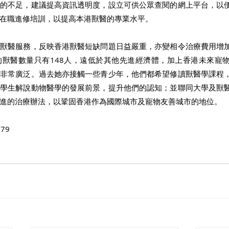
制的不足，建議提高資訊透明度，設立可供公眾查閱的網上平台，以
在職進修培訓，以提高本港獸醫的專業水平。 
到獸醫服務，反映香港獸醫短缺問題日益嚴重，亦變相令治療費用增
的獸醫數量只有148人，遠低於其他先進經濟體，加上香港未來寵
路非常廣泛。過去她亦接觸一些青少年，他們都希望修讀獸醫學課程
向學生解說動物醫學的發展前景，提升他們的認知；並聯同大學及獸
進的治療辦法，以鞏固香港作為國際城市及寵物友善城市的地位。 
79 