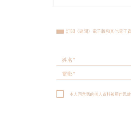
民建聯參觀九龍動物管理及動
物福利綜合大樓，與政府就修
例提升動物福利、打擊走私進
行探討
訂閱《建聞》電子版和其他電子
本人同意我的個人資料被用作民建