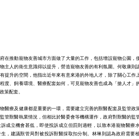
政府在推動寵物友善城市方面做了大量的工作，包括增設寵物公園，
寵物主人的衛生意識得以提升，營造寵物友善的有利氛圍。何敬康則
然有提升的空間，他指出近年來有意來港的外地人才，除了關心工作
的程度、飼養環境、醫療配套如何，可見寵物友善也成為「搶人才」
政策配套。 
寵物醫療及健康都是重要的一環，需要建立完善的獸醫配套及監管政
責監管獸醫執業情況，但相比於醫委會等機構運作，政府對獸醫的監
投訴成立機會甚低，即使投訴成立但罰則過輕，以致本港寵物醫療
發生，建議獸管局對被投訴獸醫採取扣分制。林琳則認為政府需要