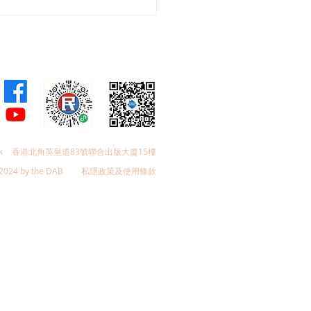
會議員林琳、蘇紹聰共同
加強生殖科技監管 加強輔
育保障
k
香港北角英皇道83號聯合出版大廈15樓
2024 by the DAB
私隱政策及使用條款