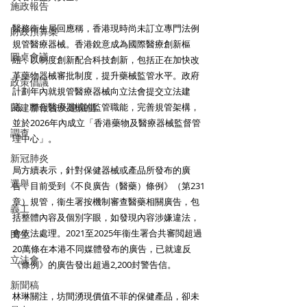
施政報告
醫務衞生局回應稱，香港現時尚未訂立專門法例
財政預算案
規管醫療器械。香港銳意成為國際醫療創新樞
圓桌會議
紐，以制度創新配合科技創新，包括正在加快改
革藥物器械審批制度，提升藥械監管水平。政府
政策倡議
計劃年內就規管醫療器械向立法會提交立法建
民建聯報告及建議書
議，整合醫療器械的監管職能，完善規管架構，
並於2026年內成立「香港藥物及醫療器械監督管
調查
理中心」。
新冠肺炎
局方續表示，針對保健器械或產品所發布的廣
選舉
告，目前受到《不良廣告（醫藥）條例》（第231
章）規管，衞生署按機制審查醫藥相關廣告，包
義工
括整體內容及個別字眼，如發現內容涉嫌違法，
會依法處理。2021至2025年衞生署合共審閲超過
民生
20萬條在本港不同媒體發布的廣告，已就違反
立法會
《條例》的廣告發出超過2,200封警告信。
新聞稿
林琳關注，坊間湧現價值不菲的保健產品，卻未