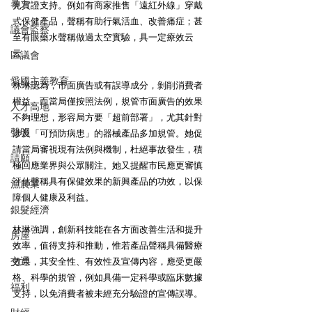
暴力
見實證支持。例如有商家推售「遠紅外線」穿戴
式保健產品，聲稱有助行氣活血、改善痛症；甚
議會監察
至有眼藥水聲稱做過太空實驗，具一定療效云
云。
區議會
愛國主義教育
林琳認為，市面廣告或有誤導成分，剝削消費者
權益。而當局僅按照法例，規管市面廣告的效果
人才高地
不夠理想，形容局方要「超前部署」，尤其針對
聲明
涉及「可預防病患」的器械產品多加規管。她促
請當局審視現有法例與機制，杜絕事故發生，積
請願
極回應業界與公眾關注。她又提醒市民應更審慎
評估聲稱具有保健效果的新興產品的功效，以保
漁農業
障個人健康及利益。
銀髮經濟
林琳強調，創新科技能在各方面改善生活和提升
房屋
效率，值得支持和推動，惟若產品聲稱具備醫療
交通
效果，其安全性、有效性及宣傳內容，應受更嚴
格、科學的規管，例如具備一定科學或臨床數據
福利
支持，以免消費者被未經充分驗證的宣傳誤導。