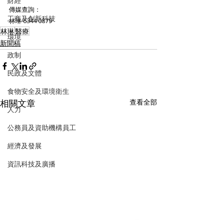
財經
傳媒查詢：
工商及創新科技
林琳 6344 0879
林琳
醫療
環境
新聞稿
政制
民政及文體
食物安全及環境衛生
相關文章
查看全部
人力
公務員及資助機構員工
經濟及發展
資訊科技及廣播