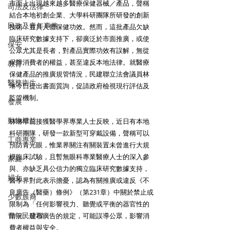
市面上出現越來越多醫療保健器械／產品，聲稱
司法及法律
結合本地初創企業、大學科研團隊所研發的創新
民政及青年事務
技術，並具人體保健功效。然而，這批產品欠缺
臨床研究數據支持下，卻廣泛於市面推廣，或使
保安
公眾尤其是長者，對產品實際功效有誤解，無從
保障消費者的權益，甚至違反本地法律。就醫療
教育
保健產品的推廣規管情況，民建聯立法會議員林
醫務衛生
琳今日提出書面質詢，促請政府檢視現行評估及
監管機制。
發展
動物權益
林琳早前接獲醫學界專業人士反映，近日有本地
科研團隊，研發一款新型可穿戴設備，聲稱可以
工商專業
預防青光眼，惟業界關注有關裝置未曾進行大規
模臨床試驗，且暫無眼科專業醫療人士的深入參
家庭
與、亦缺乏具公信力的獨立臨床研究數據支持，
婦女
醫學界對此表示擔憂，認為有關推廣或違反《不
良廣告（醫藥）條例》（第231章）中關於禁止或
少數族裔
限制為「任何影響視力、聽覺或平衡的器官性的
青年民建聯
情況」發布廣告的規定，可能誤導公眾，影響消
費者權益與安全。