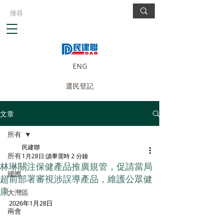
ENG
選民登記
文章
所有
民建聯
所有
1月28日
讀畢需時 2 分鐘
林琳關注保健產品推廣規管，促請當局
國際
超前部署審視涉誤導產品，維護公眾健
康
大灣區
2026年1月28日
兩會