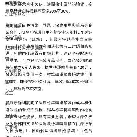
施政報告
品識別展示功能欠缺，通關檢測及開箱驗貨，令
農產品運送時損耗率高達20%至30%。
財政預算案
圓桌會議
為解決「白色污染」問題，深農集團與華為等企
業合作，研發可循環再用的新型泡沫塑料EPP製造
政策倡議
標準轉運箱（綠箱），其最大特點是能自然降
解，其次是綠箱前方和側邊都標有二維碼和條形
民建聯報告及建議書
碼，箱體內側設置有射頻芯片，達到全程配送監
調查
控功能，可更好地保障食品安全。白色發泡膠箱
每個成本6元人民幣，標準轉運箱則每個120元，
新冠肺炎
發泡膠箱只能用一次，標準轉運箱實驗數據可用
500次，即使按200次計算，單次用箱成本只是0.6
選舉
元，具極高成本效益。
義工
譚耀宗詳細詢問了深農標準轉運箱製作成本和供
民生
港果蔬的管控全流程，認為標準轉運箱對兩地食
立法會
品安全綠色發展、具有重要意義，希望香港各界
及政府部門支持加快深農標準轉運箱在供港行業
新聞稿
的推廣應用，推動解決傳統發泡膠箱「白色污