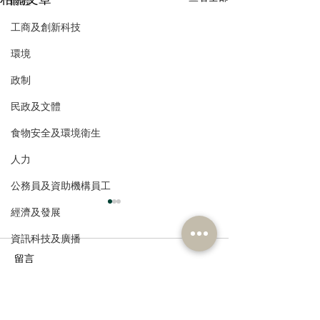
財經
工商及創新科技
環境
政制
民政及文體
食物安全及環境衛生
人力
公務員及資助機構員工
經濟及發展
資訊科技及廣播
留言
撰寫留言......
立法會審議新皇崗口岸草
林琳：強化粵港