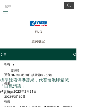
ENG
選民登記
文章
所有
民建聯
所有
2023年3月30日
讀畢需時 2 分鐘
標準綠箱供港蔬果，代替發泡膠箱減
國際
「白色污染」
已更新：
2023年3月31日
大灣區
2023年3月30日
兩會