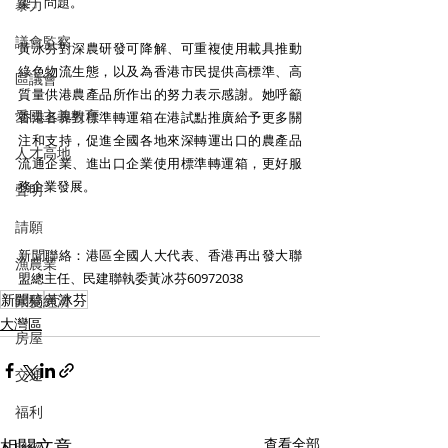
染」問題。
暴力
議會監察
黃冰芬對深農研發可降解、可重複使用載具推動
綠色物流生態，以及為香港市民提供高標準、高
區議會
質量供港農產品所作出的努力表示感謝。她呼籲
愛國主義教育
香港各界對標準轉運箱在港試點推廣給予更多關
注和支持，促進全國各地來深轉運出口的農產品
人才高地
流通企業、進出口企業使用標準轉運箱，更好服
務企業發展。
聲明
請願
新聞聯絡：港區全國人大代表、香港再出發大聯
漁農業
盟總主任、民建聯執委黃冰芬60972038
新聞稿
黃冰芬
銀髮經濟
大灣區
房屋
交通
福利
相關文章
查看全部