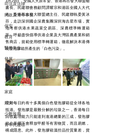
3月29日，全國人大原常委、香港再出發大聯盟秘
司法及法律
書長、民建聯會務顧問譚耀宗和港區全國人大代
表、香港再出發大聯盟總主任、民建聯執委黃冰
民政及青年事務
芬，走訪深圳國企深農集團深圳海吉星市場，實
保安
地考察供港水果蔬菜交易區、深農標準轉運箱
等，呼籲盡快倡導供港企業及大灣區農產業和銷
教育
售商店，規範使用標準轉運箱，徹底解決本港傳
醫務衛生
統發泡膠箱所產生的「白色污染」。
發展
動物權益
工商專業
家庭
婦女
現時每日約有十多萬個白色發泡膠箱從全球各地
抵港。發泡膠是最難分解的垃圾之一，香港每日
少數族裔
回收處理能力只能達到進港總量的三成，發泡膠
箱在暴曬下會釋放甲醛等有害物質，而且易燃，
青年民建聯
構成隱患。此外，發泡膠箱溫控品控質量差，貨