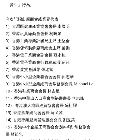
「黃牛」行為。
今次記招出席商會或業界代表
1）大灣區健康產業協會會長 李國明
2）香港玩具廠商會會長 柯曉泉
3）香港工業專業評審局主席 王堅全
4）香港傢俬裝飾廠商總會主席 梁勵
5）香港電子業商會副會長 蘇永強
6）香港電子業商會行政總裁 衛紹邦
7）香港展覽會議界 張瑞富
8）香港中小型企業聯合會會長 郭志華
9）香港中小型企業總商會常務副會長 Michael Lai
10）香港鞋業商會會長 林吉星 
11）香港中華出入口商會副祕書書長 李志峰
12） 粵港澳大灣區經貿協會會長 蘇祖耀
13)  香港酒業總商會會長 蘇又萍
14)  香港專業髮廊管理協會會長 劉玉棠
15）香港中小企業工商聯合會(港中聯) 常務副會
長 林鎮忠