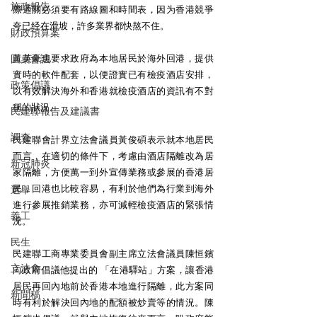
施政報告
際通關必須要有路線圖和時間表，因为香港競爭
夸已经在滑坡，許多業界都快熬不住。
財政預算案
圓桌會議
黃英豪也要求政府為本地居民於海外回港，提供
實時的軟件配套，以便證實已有檢疫酒店安排，
政策倡議
以有效解決海外和香港就檢疫酒店的資訊有不對
稱的狀況。
民建聯報告及建議書
調查
民建聯會計界立法會議員黃俊碩表示就本地居民
而言，在適切的條件下，考慮由酒店隔離改為居
新冠肺炎
家隔離，方便萬一到外宣傳業務或參展的香港居
民，回港也比較容易，有利於他們為行業到海外
選舉
進行參展推銷業務，亦可減輕檢疫酒店的緊張情
義工
況。
民生
民建聯工商專業委員會副主席立法會議員陳恒鑌
立法會
向政府倡議他提出的 「在港驛站」方案，讓香港
居民再回內地前於香港本地進行隔離，此方案同
新聞稿
時有利於解決回內地的配額被炒賣等的情況。陳