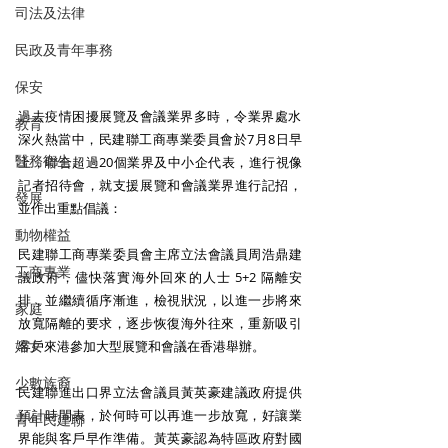
司法及法律
民政及青年事務
保安
過去疫情困擾展覽及會議業界多時，令業界處水​
教育
深火熱當中，民建聯工商專業委員會於7月8日早
醫務衛生
上，聯合超過20個業界及中小企代表，進行視像
記者招待會，就支援展覽和會議業界進行記招，
發展
並作出重點倡議：
動物權益
民建聯工商專業委員會主席立法會議員周浩鼎建
工商專業
議政府，儘快落實海外回來的人士 5+2 隔離安
排，並繼續循序漸進，檢視狀況，以進一步將來
家庭
放寬隔離的要求，逐步恢復海外往來，重新吸引
婦女
客戶來港參加大型展覽和會議在香港舉辦。
少數族裔
民建聯進出口界立法會議員黃英豪建議政府提供
預計時間表，於何時可以再進一步放寬，好讓業
青年民建聯
界能與客戶早作準備。黃英豪認為特區政府對國