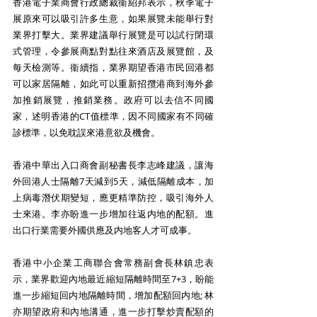
香港電子業商會行政總裁衞紹邦表示，秋季電子
展原來可以吸引許多生意，如果展覽未能舉行對
業界打擊大。業界建議舉行展覽是可以試行閉環
式管理，令參展商點對點往來酒店及展覽館，及
每天檢測等。衞續指，業界期望香港市民回港都
可以家居隔離，如此可以重新招攬港商到海外參
加推銷展覽，推銷業務。政府可以去信不同國
家，述明香港的CT值標準，因不同國家有不同確
診標準，以免耽誤來港意欲及機會。
香港中華出入口商會副秘書長李志峰建議，讓海
外回港人士隔離7天減到5天，減低隔離成本，加
上病毒潛伏期變短，應更精準防控，吸引海外人
士來港。李亦盼進一步增加往返内地的配額。進
出口行業需要外國供應及内地客人才可成事。
香港中小企業工商聯合會常務副會長林鎮忠表
示，業界歡迎內地最近縮短隔離時間至7+3，盼能
進一步縮短回内地隔離時間，增加配額回内地; 林
亦期望政府和內地溝通，進一步打擊炒賣配額的 