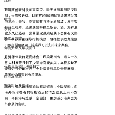
財經
工商及創新科技
張瑞富指出，目前東南亞、歐美逐漸取消防疫限
制，香港較嚴格。目前有6個國際展覽會遷移到其
環境
他地區，美容、珠寶展暫時移至新加坡，皮革暫
時移至杜拜、蔬果展暫時移至曼谷、酒、海鮮展
政制
覽永久已遷移，業界憂慮繼續發展下去會有大影
民政及文體
響，盼政府能採取措施挽救，包括提供放寬檢疫
日數相關路綫圖，讓業界可以安排未來業務。
食物安全及環境衛生
香港傢俬裝飾廠商總會主席梁勵指出，過去一次
人力
意大利展覽只剩下少量港商能參與，亦很多時不
公務員及資助機構員工
能確定是否能出席，令外國業務單位覺得麻煩，
業界恐怕影響對香港印象。
經濟及發展
資訊科技及廣播
此外，機票及隔離酒店難以確認，不斷變動，而
海外就著香港的檢疫酒店的情況信息上有不對
稱，令回港時造成一定困難，更加減少港商去海
外參展的意欲。