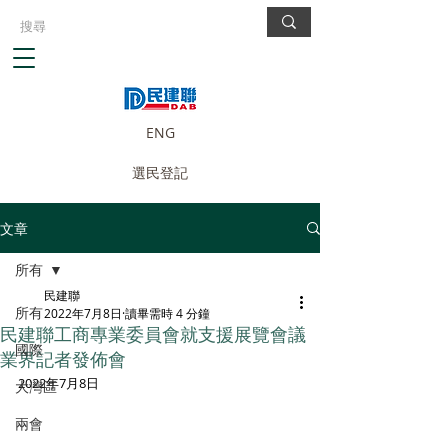
ENG
選民登記
文章
所有
民建聯
所有
2022年7月8日
讀畢需時 4 分鐘
民建聯工商專業委員會就支援展覽會議
國際
業界記者發佈會
2022年7月8日
大灣區
兩會