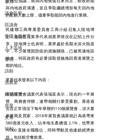
恒鑌也倡議，就與內地恢復往來而言，盼政府能
暴力
與內地政府溝通，並且爭取繼續增加每天回內地
議會監察
的配額人數上限，儘量爭取能回內地進行業務。
區議會
民建聯工商專業委員會工商小組召集人陸地博
愛國主義教育
士，邀請五位業界代表就業界情況在記招上作分
享。陸地博士也表明，業界處於長期水深火熱當
人才高地
中，不少展覽因防疫的措施關係，已被周邊地區
搶去，特區政府有必要採取措施挽回香港展覽之
聲明
都的地位。
請願
業界代表發表以下內容：
漁農業
銀髮經濟
香港展覽會議業代表張瑞富表示，現在約一半展
覽、商務會停辦，連帶相關行業受重創。香港過
房屋
去在正常情況下每年舉辦約110個展覽會，涉大量
參展商及買家，2018年展覧會議業統計為港帶來
交通
580億港元收入，佔本地生產總值 2.1%，也帶來 
福利
77000 直接全職職位，同時帶動其他連鎖經濟效
益，包括航空餐飲業。