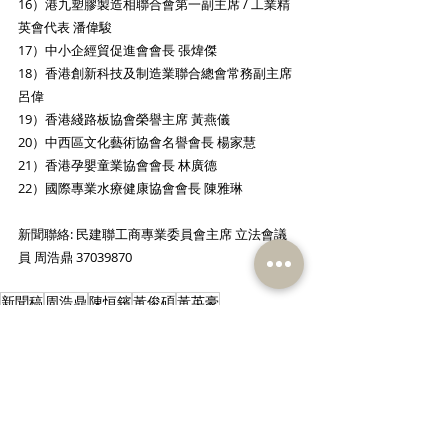
16）港九塑膠製造相聯合會第一副主席 / 工業精
英會代表 潘偉駿
17）中小企經貿促進會會長 張煒傑
18）香港創新科技及制造業聯合總會常務副主席 
呂偉
19）香港綫路板協會榮譽主席 黃燕儀
20）中西區文化藝術協會名譽會長 楊家慧
21）香港孕嬰童業協會會長 林廣德
22）國際專業水療健康協會會長 陳雅琳
新聞聯絡: 民建聯工商專業委員會主席 立法會議
員 周浩鼎 37039870
新聞稿
周浩鼎
陳恒鑌
黃俊碩
黃英豪
工商專業
查看全部