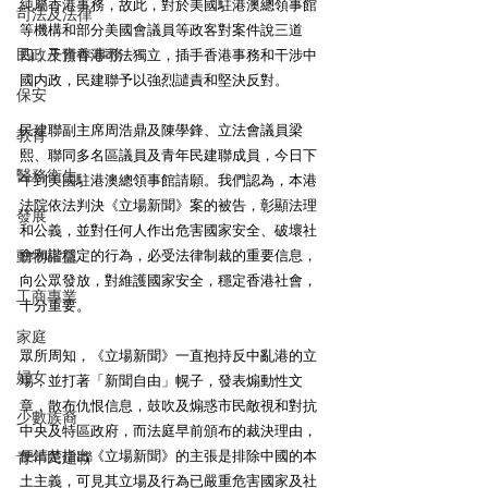
純屬香港事務，故此，對於美國駐港澳總領事館
司法及法律
等機構和部分美國會議員等政客對案件說三道
民政及青年事務
四，干預香港司法獨立，插手香港事務和干涉中
國内政，民建聯予以強烈譴責和堅決反對。
保安
民建聯副主席周浩鼎及陳學鋒、立法會議員梁
教育
熙、聯同多名區議員及青年民建聯成員，今日下
醫務衛生
午到美國駐港澳總領事館請願。我們認為，本港
法院依法判決《立場新聞》案的被告，彰顯法理
發展
和公義，並對任何人作出危害國家安全、破壞社
動物權益
會和諧穩定的行為，必受法律制裁的重要信息，
向公眾發放，對維護國家安全，穩定香港社會，
工商專業
十分重要。
家庭
眾所周知，《立場新聞》一直抱持反中亂港的立
婦女
場，並打著「新聞自由」幌子，發表煽動性文
章，散布仇恨信息，鼓吹及煽惑市民敵視和對抗
少數族裔
中央及特區政府，而法庭早前頒布的裁決理由，
便清楚指出《立場新聞》的主張是排除中國的本
青年民建聯
土主義，可見其立場及行為已嚴重危害國家及社