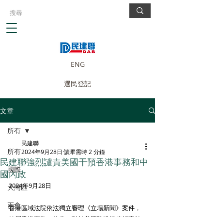
ENG
選民登記
文章
所有
民建聯
所有
2024年9月28日
讀畢需時 2 分鐘
民建聯強烈譴責美國干預香港事務和中
國際
國內政
2024年9月28日
大灣區
兩會
香港區域法院依法獨立審理《立場新聞》案件，