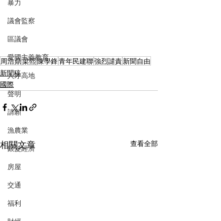
暴力
議會監察
區議會
愛國主義教育
周浩鼎
梁熙
陳學鋒
青年民建聯
強烈譴責
新聞自由
新聞稿
人才高地
國際
聲明
請願
漁農業
相關文章
查看全部
銀髮經濟
房屋
交通
福利