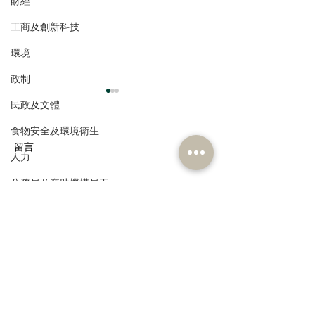
財經
工商及創新科技
環境
政制
民政及文體
食物安全及環境衛生
留言
人力
公務員及資助機構員工
撰寫留言......
港區全國人大代表團考察
立法會議員林琳
經濟及發展
安徽涇縣，調研紅色文化
共同敦促加強生
資訊科技及廣播
保護與非遺活態傳承
管 加強輔助生育
訂閱《建聞》電子版和其他電子
資訊