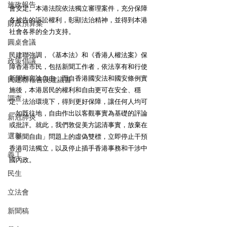
施政報告
會安定。本港法院依法獨立審理案件，充分保障
各被告的訴訟權利，彰顯法治精神，並得到本港
財政預算案
社會各界的全力支持。
圓桌會議
民建聯強調，《基本法》和《香港人權法案》保
政策倡議
障香港市民，包括新聞工作者，依法享有和行使
新聞和言論自由，而自香港國安法和國安條例實
民建聯報告及建議書
施後，本港居民的權利和自由更可在安全、穩
調查
定、法治環境下，得到更好保障，讓任何人均可
一如既往地，自由作出以客觀事實為基礎的評論
新冠肺炎
或批評。就此，我們敦促美方認清事實，放棄在
選舉
「新聞自由」問題上的虛偽雙標，立即停止干預
香港司法獨立，以及停止插手香港事務和干涉中
義工
國內政。
民生
立法會
新聞稿