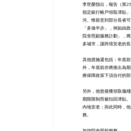
李世榮指出，報告（第2
指定銀行帳戶領取津貼」
河。惟留意到部分長者可
「多做半步」，例如由政
院舍照顧服務計劃」，將
多城市，讓跨境安老的長
其他措施還包括：年底前推
外，年底前亦將推出為期
療保障政策下須自付的部
另外，他曾接獲領取傷殘
期限限制而被扣回津貼。
內地安老；與此同時，他
務。 
加強院舍照顧服務