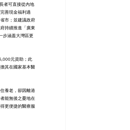
老長者可直接從內地
實完善現金福利過
多省市；並建議政府
政府持續推進「廣東
進一步涵蓋大灣區更
,000元資助；此
分擔其在國家基本醫
居住養老，卻因離港
長者能無後之憂地在
獲得更便捷的醫療服