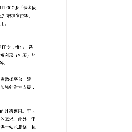
1 000張「長者院
）包括增加宿位等。
用。 
常開支，推出一系
會福利署（社署）的
等。 
顧者數據平台」建
而加強針對性支援，
技的具體應用。李世
者的需求。此外，李
提供一站式服務，包