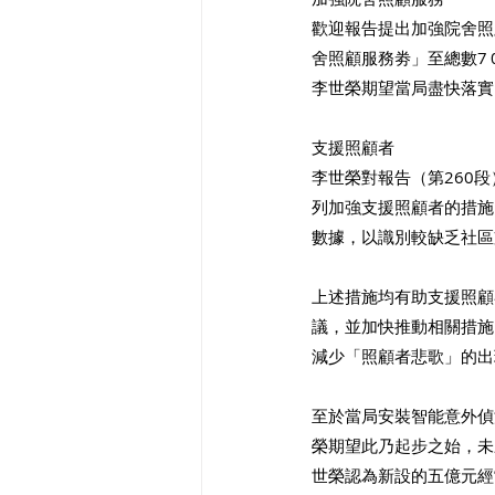
歡迎報告提出加強院舍照顧
舍照顧服務劵」至總數7
李世榮期望當局盡快落實
支援照顧者
李世榮對報告（第260
列加強支援照顧者的措施
數據，以識別較缺乏社區
上述措施均有助支援照顧
議，並加快推動相關措施
減少「照顧者悲歌」的出
至於當局安裝智能意外偵
榮期望此乃起步之始，未
世榮認為新設的五億元經