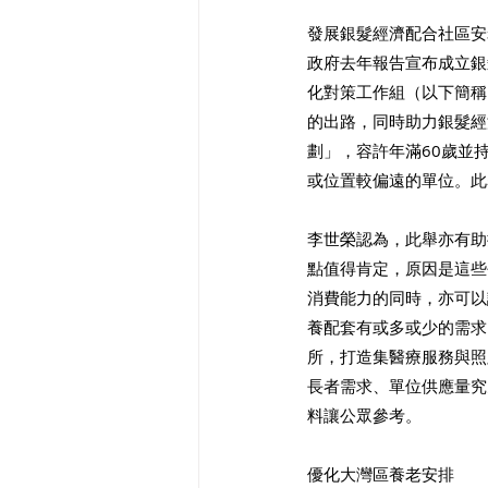
發展銀髮經濟配合社區安
政府去年報告宣布成立銀
化對策工作組（以下簡稱
的出路，同時助力銀髮經
劃」，容許年滿60歲並
或位置較偏遠的單位。此
李世榮認為，此舉亦有助
點值得肯定，原因是這些
消費能力的同時，亦可以
養配套有或多或少的需求
所，打造集醫療服務與照
長者需求、單位供應量究
料讓公眾參考。 
優化大灣區養老安排