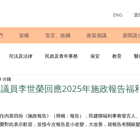
ENG
選
們
架構
宣言、政綱
政策倡議
新聞及
司法及法律
民政及青年事務
保安
教育
醫
4 分鐘
庭
婦女
少數族裔
青年民建聯
施政報告
財
議員李世榮回應2025年施政報告福
書
調查
新冠肺炎
選舉
義工
民生
立
任內第四份《施政報告》（簡稱：報告），民建聯福利事務發言人
榮對此表示歡迎，並指今次報告是小改變，大改善，就報告有關銀
 