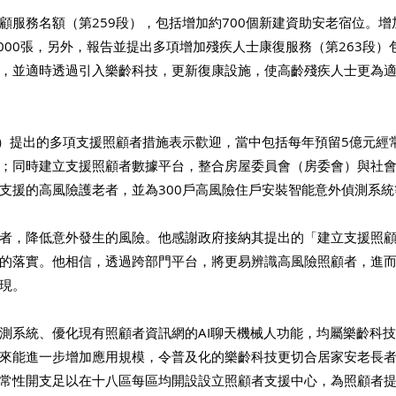
服務名額（第259段），包括增加約700個新建資助安老宿位。增加
 000張，另外，報告並提出多項增加殘疾人士康復服務（第263段
，並適時透過引入樂齡科技，更新復康設施，使高齡殘疾人士更為適
段）提出的多項支援照顧者措施表示歡迎，當中包括每年預留5億元經
；同時建立支援照顧者數據平台，整合房屋委員會（房委會）與社
支援的高風險護老者，並為300戶高風險住戶安裝智能意外偵測系統
者，降低意外發生的風險。他感謝政府接納其提出的「建立支援照
的落實。他相信，透過跨部門平台，將更易辨識高風險照顧者，進
現。 
測系統、優化現有照顧者資訊網的AI聊天機械人功能，均屬樂齡科
來能進一步增加應用規模，令普及化的樂齡科技更切合居家安老長
常性開支足以在十八區每區均開設設立照顧者支援中心，為照顧者