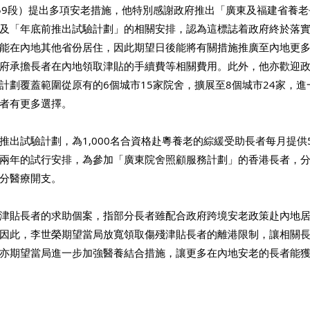
59段）提出多項安老措施，他特別感謝政府推出「廣東及福建省養
及「年底前推出試驗計劃」的相關安排，認為這標誌着政府終於落
能在內地其他省份居住，因此期望日後能將有關措施推廣至內地更
府承擔長者在內地領取津貼的手續費等相關費用。此外，他亦歡迎
計劃覆蓋範圍從原有的6個城市15家院舍，擴展至8個城市24家，
者有更多選擇。 
出試驗計劃，為1,000名合資格赴粵養老的綜緩受助長者每月提供5
兩年的試行安排，為參加「廣東院舍照顧服務計劃」的香港長者，
分醫療開支。 
津貼長者的求助個案，指部分長者雖配合政府跨境安老政策赴內地
因此，李世榮期望當局放寬領取傷殘津貼長者的離港限制，讓相關
亦期望當局進一步加強醫養結合措施，讓更多在內地安老的長者能