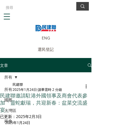
ENG
選民登記
文章
所有
民建聯
所有
2025年1月24日
讀畢需時 2 分鐘
民建聯邀請駐港外國領事及商會代表參
國際
加「靈蛇獻瑞，共迎新春：盆菜交流盛
宴」
大灣區
已更新：
2025年2月3日
兩會
2025年1月24日