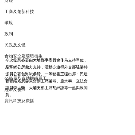
財經
工商及創新科技
環境
政制
民政及文體
食物安全及環境衛生
今次盆菜盛宴由大埔鄉事委員會作為支持單位，
泰亨鄉公所鼎力支持，活動亦邀得外交部駐港特
人力
派員公署包海斌參贊、一等秘書王猛出席；民建
公務員及資助機構員工
聯聯絡拓展委員會副主席梁熙、施永泰、立法會
議員李世榮、大埔支部主席胡綽謙等一起與眾同
經濟及發展
賀。
資訊科技及廣播