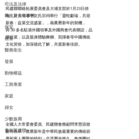
司法及法律
民建聯聯絡拓展委員會及大埔支部於1月23日傍
民政及青年事務
晚，於大埔泰亨文氏宗祠舉行「靈蛇獻瑞，共迎
新春：盆菜交流盛宴」，藉農曆新年的契機，
保安
與 30 多名駐港外國領事及外國商會代表聯誼，品
嚐盆菜，以及親身體驗舞獅、寫揮春等中國傳統
教育
文化習俗，加深彼此了解，共渡新春佳節。
醫務衛生
發展
動物權益
工商專業
家庭
婦女
少數族裔
全國人大常委會委員、民建聯會務顧問李慧琼致
青年民建聯
辭時表示，農曆新年是中華民族最重要的傳統節
慶和家人團聚的時刻；盆菜歷史悠久，象徵團結