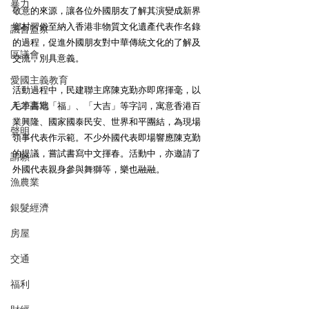
暴力
敬意的來源，讓各位外國朋友了解其演變成新界
鄉村習俗至納入香港非物質文化遺產代表作名錄
議會監察
的過程，促進外國朋友對中華傳統文化的了解及
區議會
交流，別具意義。
愛國主義教育
活動過程中，民建聯主席陳克勤亦即席揮毫，以
人才高地
毛筆書寫「福」、「大吉」等字詞，寓意香港百
業興隆、國家國泰民安、世界和平團結，為現場
聲明
領事代表作示範。不少外國代表即場響應陳克勤
的提議，嘗試書寫中文揮春。活動中，亦邀請了
請願
外國代表親身參與舞獅等，樂也融融。
漁農業
銀髮經濟
房屋
交通
福利