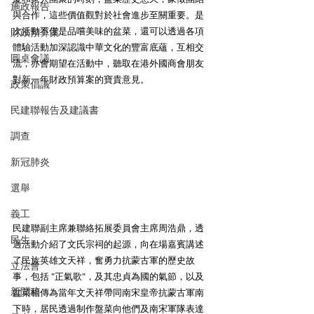
施政報告
與合作，這些價值觀對於社會進步至關重要。是
次活動不僅是品嚐美味的盆菜，還可以透過各項
財政預算案
體驗活動加深認識中華文化的豐富底蘊，互相交
圓桌會議
流，亦會期望在活動中，聽取在港外國商會朋友
對新一年財政預算案的寶貴意見。
政策倡議
民建聯報告及建議書
調查
新冠肺炎
選舉
義工
民建聯副主席兼聯絡拓展委員會主席周浩鼎，透
民生
過活動介紹了文氏宗祠的起源，向在場嘉賓講述
了民族英雄文天祥，奮勇力抗蒙古軍的歷史故
立法會
事，包括 "正氣歌"，及其忠貞為國的氣節，以及
新聞稿
盆菜相傳為當年文天祥帶同南宋皇帝抗蒙古軍南
下時，居民透過制作盤菜向他們及南宋軍隊表達