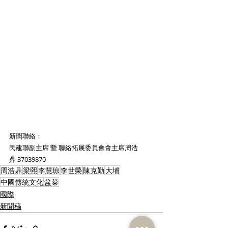
新聞聯絡：
民建聯副主席 暨 聯絡拓展委員會會主席周浩
鼎 37039870
周浩鼎
梁熙
李慧琼
李世榮
陳克勤
大埔
中國傳統文化
盆菜
國際
新聞稿