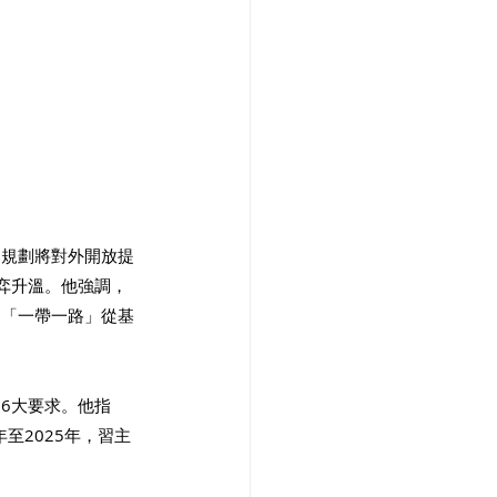
，規劃將對外開放提
弈升溫。他強調，
動「一帶一路」從基
6大要求。他指
至2025年，習主