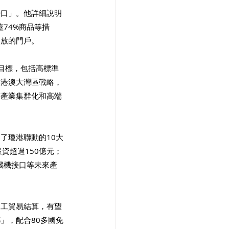
接口」。他詳細說明
74%商品等措
開放的門戶。
目標，包括高標準
粵港澳大灣區戰略，
等產業集群化和高端
了瓊港聯動的10大
資超過150億元；
腦機接口等未來產
加工貿易結算，有望
」，配合80多國免