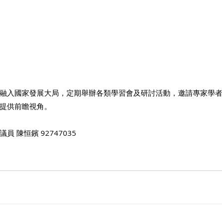
融入國家發展大局，定期舉辦各類學習會及研討活動，邀請專家學
提供前瞻視角。
 陳恒鑌 92747035