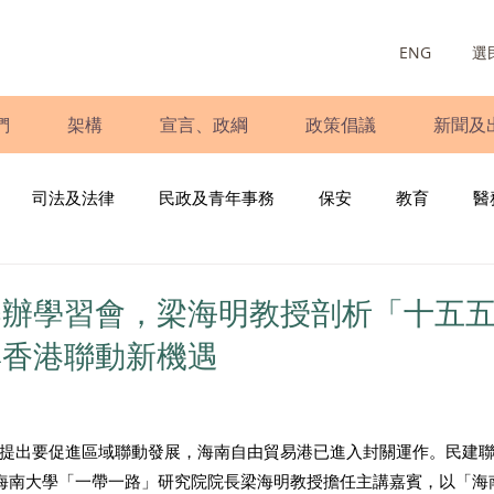
ENG
選
們
架構
宣言、政綱
政策倡議
新聞及
司法及法律
民政及青年事務
保安
教育
醫
庭
婦女
少數族裔
青年民建聯
施政報告
財
舉辦學習會，梁海明教授剖析「十五
與香港聯動新機遇
書
調查
新冠肺炎
選舉
義工
民生
立
提出要促進區域聯動發展，海南自由貿易港已進入封關運作。民建聯黨
海南大學「一帶一路」研究院院長梁海明教授擔任主講嘉賓，以「海