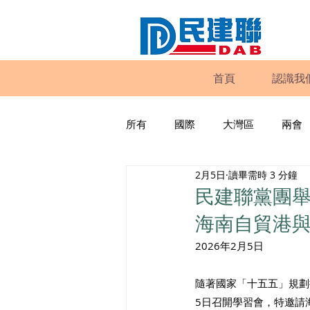
首頁
認識我
所有
國際
大灣區
兩會
2月5日
讀畢需時 3 分鐘
動物權益
工商專業
家
民建聯黨團
海南自貿港
政策倡議
民建聯報告及建議
2026年2月5日
隨著國家「十五五」規劃
暴力
議會監察
區議會
5日召開學習會，特邀請