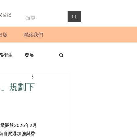
民登記
出版
聯絡我們
務衛生
發展
政預算案
圓桌會議
五」規劃下
法會
新聞稿
團於2026年2月
南自貿港加強與香