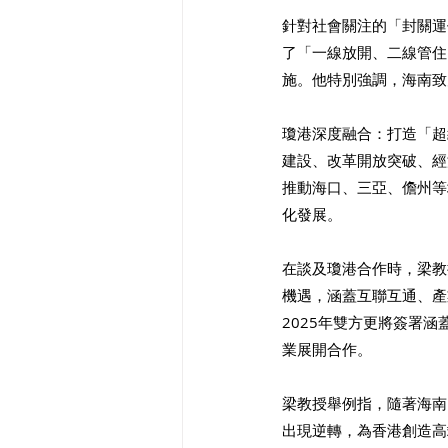
針對社會關注的「封關運
了「一線放開、二線管住
施。他特別強調，海南致
瓊港深度融合：打造「超
建設、改革開放突破、經
推動海口、三亞、儋州等
化發展。
在談及瓊港合作時，梁教
機遇，涵蓋互聯互通、產
2025年雙方更將簽署
業展開合作。
梁教授舉例指，隨著海南
出現逆轉，為香港創造高