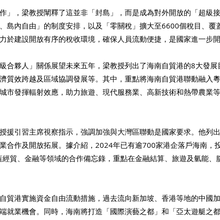
作」，梁教授闡釋了這並非「封島」，而是成為對外開放的「超級
、島內自由」的制度安排，以及「零關稅」擴大至6600個稅目、覆蓋
力於建設開放有序的稅收環境，確保人員流動便捷，是國家進一步
級合夥人」關係展望未來五年，梁教授列出了海南自貿港的8大發展
濟質效跨越及區域協調發展等。其中，重點將海南自貿港聯動融入
城市發揮輻射效應，助力旅遊、現代服務業、高新技術和熱帶農業
授援引習主席視察指示，強調加強與大灣區聯動是國家要求。他列出
業合作及開放拓展。據介紹，2024年已有逾700家港企落戶海南，投
涵蓋經貿、金融等領域的合作備忘錄，重點在金融結算、旅遊及氫能、
自貿港實施資金自由流動措施，過去流向新加坡、香港等地的中國
端就業機會。同時，海南將打造「國際演藝之都」和「亞太遊艇之都