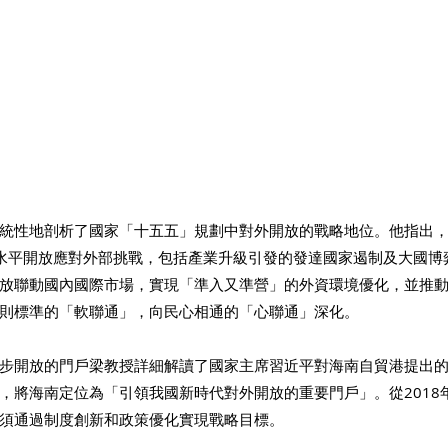
統性地剖析了國家「十五五」規劃中對外開放的戰略地位。他指出
水平開放應對外部挑戰，包括產業升級引發的發達國家遏制及大國博
放聯動國內國際市場，實現「準入又準營」的外資環境優化，並推
則標準的「軟聯通」，向民心相通的「心聯通」深化。
步開放的門戶梁教授詳細解讀了國家主席習近平對海南自貿港提出的
，將海南定位為「引領我國新時代對外開放的重要門戶」。從2018年
須通過制度創新和政策優化實現戰略目標。