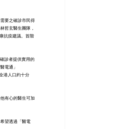
有需要之確診市民得
員林哲玄醫生團隊，
療健康抗疫建議。首階
為確診者提供實用的
「醫電通」
約全港人口約十分
其他有心的醫生可加
又希望透過「醫電