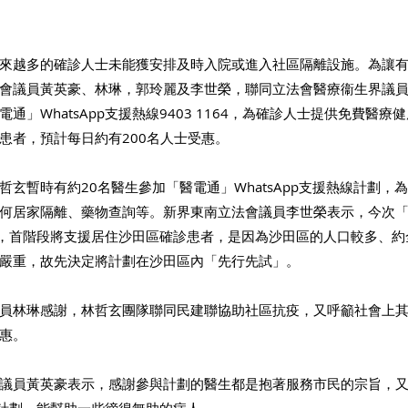
來越多的確診人士未能獲安排及時入院或進入社區隔離設施。為讓
會議員黃英豪、林琳，郭玲麗及李世榮，聯同立法會醫療衞生界議
通」WhatsApp支援熱線9403 1164，為確診人士提供免費醫
患者，預計每日約有200名人士受惠。
哲玄暫時有約20名醫生參加「醫電通」WhatsApp支援熱線計劃，
何居家隔離、藥物查詢等。新界東南立法會議員李世榮表示，今次
線計劃，首階段將支援居住沙田區確診患者，是因為沙田區的人口較多、
嚴重，故先決定將計劃在沙田區內「先行先試」。
員林琳感謝，林哲玄團隊聯同民建聯協助社區抗疫，又呼籲社會上
惠。
議員黃英豪表示，感謝參與計劃的醫生都是抱著服務市民的宗旨，