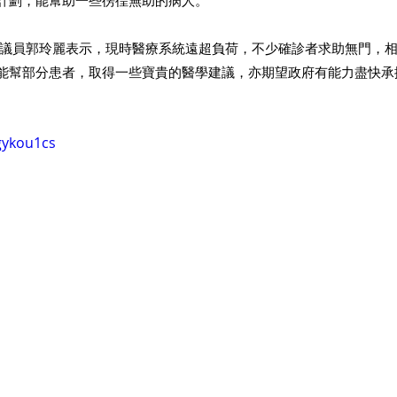
熱線計劃，能幫助一些徬徨無助的病人。
議員郭玲麗表示，現時醫療系統遠超負荷，不少確診者求助無門，
線計劃能幫部分患者，取得一些寶貴的醫學建議，亦期望政府有能力盡快
gykou1cs