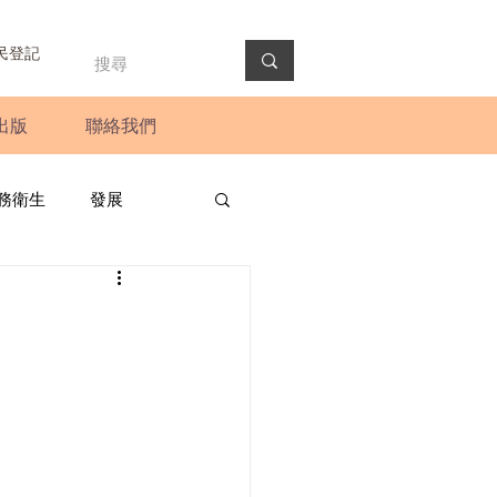
民登記
出版
聯絡我們
務衛生
發展
政預算案
圓桌會議
法會
新聞稿