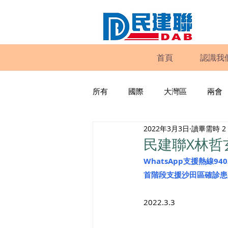
首頁
認識我
所有
國際
大灣區
兩會
2022年3月3日
讀畢需時 2
動物權益
工商專業
家
民建聯X林哲
WhatsApp支援熱線9403
政策倡議
民建聯報告及建議
首階段支援沙田區確診患
2022.3.3
暴力
議會監察
區議會