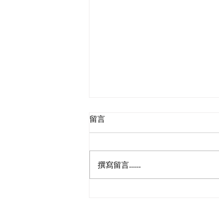
留言
撰寫留言......
「全民關注『長新冠』行動」
—「長新冠健康諮詢日」啟動
禮