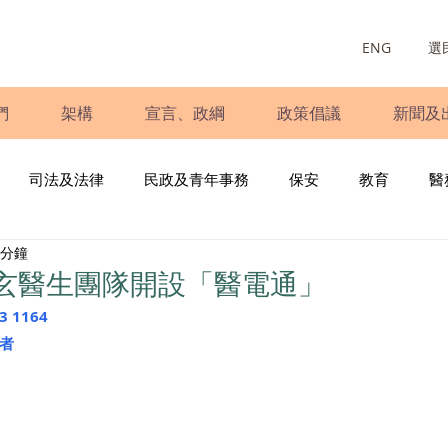
ENG
選
們
架構
宣言、政綱
政策倡議
新聞及
司法及法律
民政及青年事務
保安
教育
醫
 分鐘
庭
婦女
少數族裔
青年民建聯
施政報告
財
玄醫生團隊開設「醫電通」
 1164
書
調查
新冠肺炎
選舉
義工
民生
立
者