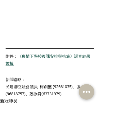
附件：
《疫情下學校復課安排與措施》調查結果
數據
新聞聯絡：
民建聯立法會議員  柯創盛 (92661035)、張國鈞 
(96818757)、鄭泳舜(63731979)
新冠肺炎
教育
調查