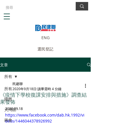
ENG
選民登記
文章
所有
民建聯
所有
2020年9月18日
讀畢需時 4 分鐘
《疫情下學校復課安排與措施》調查結
國際
果發佈
2020.09.18
大灣區
https://www.facebook.com/dab.hk.1992/vi
兩會
deos/1446044378926992