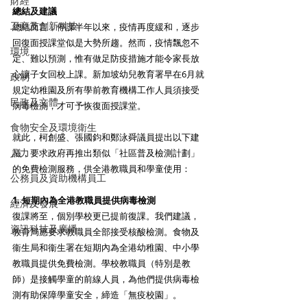
財經
總結及建議
工商及創新科技
總結而言，停課半年以來，疫情再度緩和，逐步
回復面授課堂似是大勢所趨。然而，疫情飄忽不
環境
定、難以預測，惟有做足防疫措施才能令家長放
心讓子女回校上課。新加坡幼兒教育署早在6月就
政制
規定幼稚園及所有學前教育機構工作人員須接受
民政及文體
病毒檢測，才可予恢復面授課堂。
食物安全及環境衛生
就此，柯創盛、張國鈞和鄭泳舜議員提出以下建
人力
議，要求政府再推出類似「社區普及檢測計劃」
的免費檢測服務，供全港教職員和學童使用：
公務員及資助機構員工
1. 短期內為全港教職員提供病毒檢測
經濟及發展
復課將至，個別學校更已提前復課。我們建議，
資訊科技及廣播
教育局應要求教職員全部接受核酸檢測。食物及
衞生局和衞生署在短期內為全港幼稚園、中小學
教職員提供免費檢測。學校教職員（特別是教
師）是接觸學童的前線人員，為他們提供病毒檢
測有助保障學童安全，締造「無疫校園」。