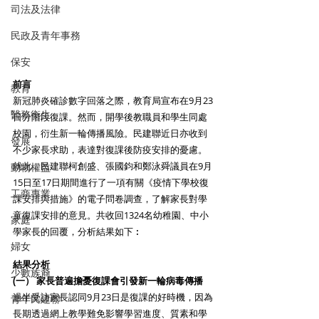
司法及法律
民政及青年事務
保安
前言
教育
新冠肺炎確診數字回落之際，教育局宣布在9月23
醫務衛生
日分階段復課。然而，開學後教職員和學生同處
校園，衍生新一輪傳播風險。民建聯近日亦收到
發展
不少家長求助，表達對復課後防疫安排的憂慮。
就此，民建聯柯創盛、張國鈞和鄭泳舜議員在9月
動物權益
15日至17日期間進行了一項有關《疫情下學校復
工商專業
課安排與措施》的電子問卷調查，了解家長對學
童復課安排的意見。共收回1324名幼稚園、中小
家庭
學家長的回覆，分析結果如下︰
婦女
結果分析
少數族裔
(一） 家長普遍擔憂復課會引發新一輪病毒傳播
過半受訪家長認同9月23日是復課的好時機，因為
青年民建聯
長期透過網上教學難免影響學習進度、質素和學