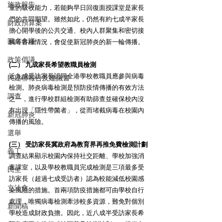
施政報告
童的吸收能力，若能夠早日回復面授課堂是家長
們的共同期望。雖然如此，仍然有約七成半家長
財政預算案
擔心開學後的公共交通、校內人群聚集和密切接
圓桌會議
觸等各種情況，會促使新冠肺炎的新一輪傳播。
政策倡議
(二） 九成家長希望教職員檢測
近九成受訪家長認同全港學校教職員應參與病毒
民建聯報告及建議書
檢測。肺炎病毒檢測是預防疫情傳播的有效方法
調查
之一，進行學校群組檢測有助篩查並確保校內沒
有出現「隱性帶菌者」，從而堵截病毒在校園內
新冠肺炎
傳播的風險。
選舉
(三） 受訪家長冀政府為教育界再推免費檢測計劃
義工
調查結果顯示校園內保持社交距離、學校加強消
毒課室，以及學校教職員完成檢測是三項最多受
民生
訪家長（超過七成受訪者）認為較能減低校園感
立法會
染風險的措施。首兩項防疫措施都可由學校自行
處理，唯獨病毒檢測牽涉較多資源，難免對個別
新聞稿
學校造成財政負擔。因此，近八成半受訪家長希