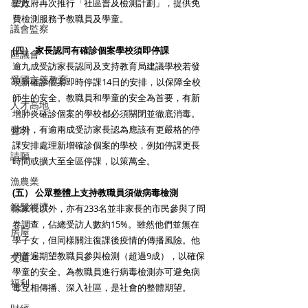
望政府再次推行「社區普及檢測計劃」，提供免
暴力
費檢測服務予教職員及學童。
議會監察
(四） 家長認同有確診個案學校須即停課
區議會
逾九成受訪家長認同及支持教育局建議學校若發
愛國主義教育
現新確診個案即時停課14日的安排，以保障全校
師生的安全。教職員和學童的安全為首要，有新
人才高地
增肺炎確診個案的學校都必須關閉並徹底消毒。
此外，有逾兩成受訪家長認為應該有更嚴格的停
聲明
課安排處理新增確診個案的學校，例如停課更長
請願
時間或擴大至全區停課，以策萬全。
漁農業
(五） 公眾整體上支持教職員須做病毒檢測
銀髮經濟
除家長以外，亦有233名並非家長的市民參與了問
卷調查，佔總受訪人數約15%。雖然他們並無在
房屋
學子女，但同樣關注復課後疫情的傳播風險。他
們普遍期望教職員參與檢測（超過9成），以確保
交通
學童的安全。為教職員進行病毒檢測亦可避免病
福利
毒互相傳播、深入社區，是社會的整體期望。 